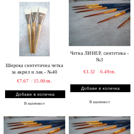
Четка ЛИНЕР, синтетика -
№3
Широка синтетична четка
€3.32
6.49лв.
за акрил и лак - №40
€7.67
15.00лв.
В наличност
В наличност