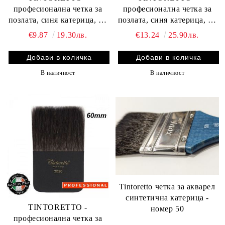
професионална четка за
професионална четка за
позлата, синя катерица, 20
позлата, синя катерица, 30
мм.
мм.
€9.87
19.30лв.
€13.24
25.90лв.
В наличност
В наличност
Tintoretto четка за акварел
синтетична катерица -
TINTORETTO -
номер 50
професионална четка за