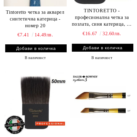
TINTORETTO -
Tintoretto четка за акварел
професионална четка за
синтетична катерица -
позлата, синя катерица, 40
номер 20
мм.
€16.67
32.60лв.
€7.41
14.49лв.
В наличност
В наличност