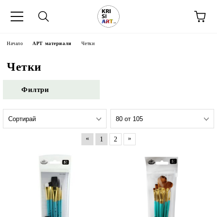
Начало
АРТ материали
Четки
Четки
Филтри
«
»
1
2