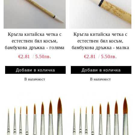
Кръгла китайска четка с
Кръгла китайска четка с
естествен бял косъм,
естествен бял косъм,
бамбукова дръжка - голяма
бамбукова дръжка - малка
€2.81
5.50лв.
€2.81
5.50лв.
В наличност
В наличност