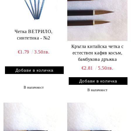
Четка ВЕТРИЛО,
синтетика - №2
Кръгла китайска четка с
€1.79
3.50лв.
естествен кафяв косъм,
бамбукова дръжка
€2.81
5.50лв.
В наличност
В наличност