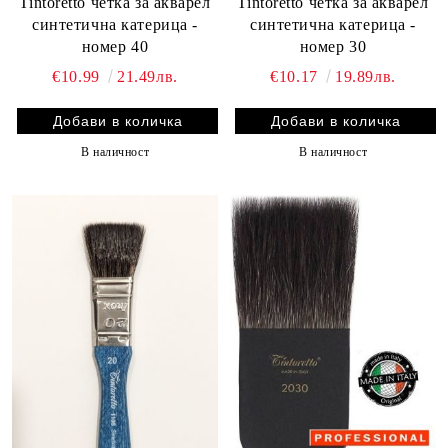
Tintoretto четка за акварел
Tintoretto четка за акварел
синтетична катерица -
синтетична катерица -
номер 40
номер 30
€10.99
21.49лв.
€10.17
19.89лв.
В наличност
В наличност