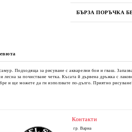
БЪРЗА ПОРЪЧКА Б
САМО ПОПЪЛНЕТЕ 4 ПОЛЕТА
евюта
Ние ще се свържем с вас в рамки
н самур. Подходяща за рисуване с акварелни бои и гваш. Запаз
и лесна за почистване четка. Късата й дървена дръжка с лаков
бре и ще можете да ги използвате по-дълго. Приятно рисуване
Контакти
гр. Варна