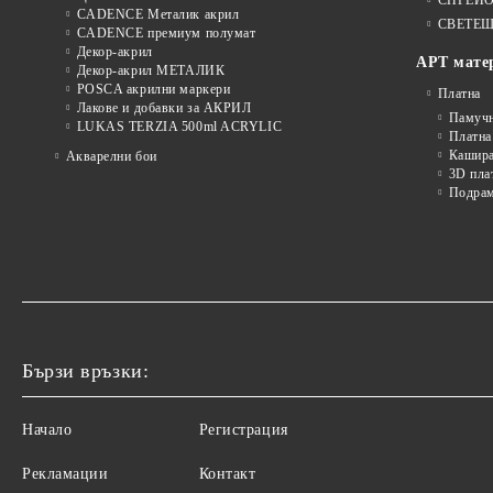
CADENCE Металик акрил
СВЕТЕЩ
CADENCE премиум полумат
Декор-акрил
АРТ мате
Декор-акрил МЕТАЛИК
POSCA акрилни маркери
Платна
Лакове и добавки за АКРИЛ
Памуч
LUKAS TERZIA 500ml ACRYLIC
Платна
Кашира
Акварелни бои
3D пла
Подра
Бързи връзки:
Начало
Регистрация
Рекламации
Контакт