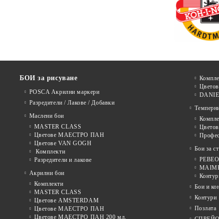
БОИ за рисуване
Компле
Цветов
POSCA Акрилни маркери
DANIE
Разредители / Лакове / Добавки
Темперн
Маслени бои
Компле
MASTER CLASS
Цвето
Цветове МАЕСТРО ПАН
Профе
Цветове VAN GOGH
Бои за с
Комплекти
PEBEO 
Разредители и лакове
MAIMER
Акрилни бои
Контур
Комплекти
Бои и ко
MASTER CLASS
Контури
Цветове AMSTERDAM
Позлата
Цветове МАЕСТРО ПАН
Цветове МАЕСТРО ПАН 200 мл.
СПРЕЙ