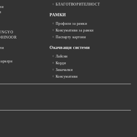
БЛАГОТВОРИТЕЛНОСТ
ви
и
РАМКИ
Профили за рамки
Консумативи за рамки
 MUNGYO
Паспарту картони
KOHINOOR
Окачващи системи
ли
Лайсни
аркери
Корди
Закачалки
Консумативи