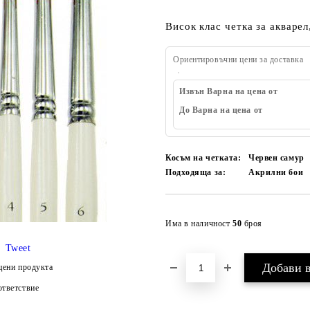
Висок клас четка за акварел
Ориентировъчни цени за доставка
Извън Варна на цена от
До Варна на цена от
Косъм на четката:
Червен самур
Подходяща за:
Акрилни бои
Има в наличност
50
броя
Tweet
цени продукта
тветствие