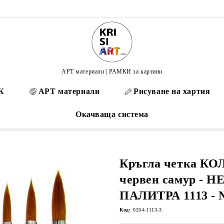
АРТ материали | РАМКИ за картини
К
АРТ материали
Рисуване на хартия
Окачваща система
Кръгла четка К
червен самур - 
ПАЛИТРА 1113 - 
Код:
0204-1113-3