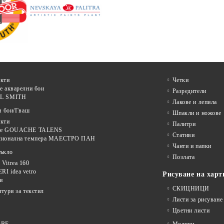
кти
Четки
е акварелни бои
Разредители
L SMITH
Лакове и лепила
и бои/Гваш
Шпакли и ножове
кти
Палитри
ве GOUACHE TALENS
Стативи
сионална темпера МАЕСТРО ПАН
Чанти и папки
тъкло
Позлата
Vitrea 160
I idea vetro
Рисуване на харт
и
СКИЦНИЦИ
нтури за текстил
Листи за рисуване
Цветни листи
ОВЕ
Моливи