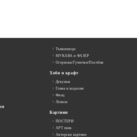
Тънкописци
МУКАВА и ФАЗЕР
Острилки/Гумички/Пособия
Хоби и крафт
Декупаж
Глина и моделин
Филц
Лепила
ия
Картини
ПОСТЕРИ
АРТ пана
Авторски картини