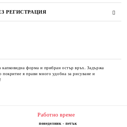
ЕЗ РЕГИСТРАЦИЯ
те на работния ден.
ва капковидна форма и прибран остър връх. Задържа
о покритие я прави много удобна за рисуване и
!
Работно време
понеделник - петък