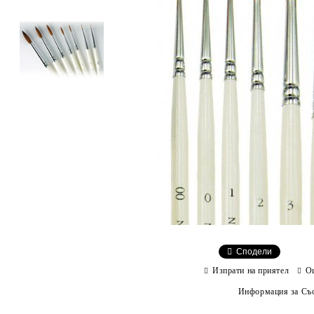
Сподели
Изпрати на приятел
О
Информация за Съо