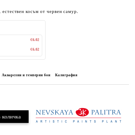
, естествен косъм от червен самур.
€6.02
€6.02
Акварелни и темперни бои
Калиграфия
Добави в желани