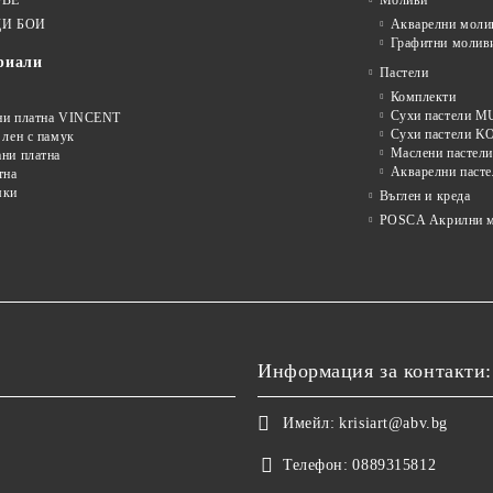
И БОИ
Акварелни моли
Графитни молив
риали
Пастели
Комплекти
Сухи пастели
ни платна VINCENT
Сухи пастели 
 лен с памук
Маслени пастели
ни платна
Акварелни пасте
тна
мки
Въглен и креда
POSCA Акрилни м
Информация за контакти:
Имейл:
krisiart@abv.bg
Телефон:
0889315812