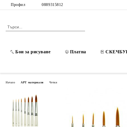
Профил
0889315812
Бои за рисуване
Платна
СКЕЧБУ
Начало
АРТ материали
Четки