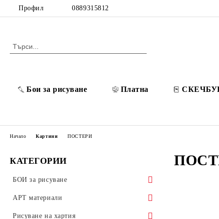
Профил
0889315812
Бои за рисуване
Платна
СКЕЧБУ
Начало
Картини
ПОСТЕРИ
ПОСТ
КАТЕГОРИИ
БОИ за рисуване
POSCA Акрилни маркери
АРТ материали
Разредители / Лакове / Добавки
Платна
Рисуване на хартия