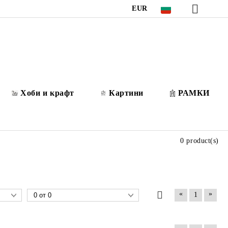
EUR
Хоби и крафт
Картини
РАМКИ
0 product(s)
«
»
1