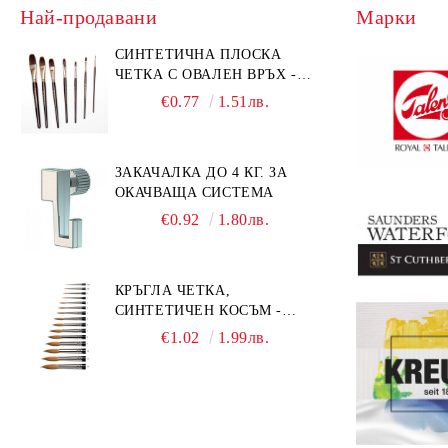
Лакове и добавки за АКРИЛ
Най-продавани
Марки
LUKAS TERZIA 500ml ACRYLIC
СИНТЕТИЧНА ПЛОСКА
ЧЕТКА С ОВАЛЕН ВРЪХ -
GIOCONDA 273 - №1/8
€0.77
1.51лв.
ЗАКАЧАЛКА ДО 4 КГ. ЗА
ОКАЧВАЩА СИСТЕМА
€0.92
1.80лв.
КРЪГЛА ЧЕТКА,
СИНТЕТИЧЕН КОСЪМ -
MILLENIUM 211 - №0
€1.02
1.99лв.