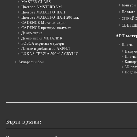
MASTER CLASS
Контури
Цветове AMSTERDAM
Позлата
Цветове МАЕСТРО ПАН
Цветове МАЕСТРО ПАН 200 мл.
СПРЕЙ
CADENCE Металик акрил
СВЕТЕЩ
CADENCE премиум полумат
Декор-акрил
АРТ мате
Декор-акрил МЕТАЛИК
POSCA акрилни маркери
Платна
Лакове и добавки за АКРИЛ
Памуч
LUKAS TERZIA 500ml ACRYLIC
Платна
Кашира
Акварелни бои
3D пла
Подра
Бързи връзки: