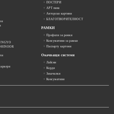
ПОСТЕРИ
АРТ пана
Авторски картини
БЛАГОТВОРИТЕЛНОСТ
ви
и
РАМКИ
Профили за рамки
Консумативи за рамки
 MUNGYO
Паспарту картони
KOHINOOR
Окачващи системи
ли
Лайсни
аркери
Корди
Закачалки
Консумативи