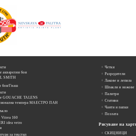
кти
Четки
е акварелни бои
Разредители
L SMITH
Лакове и лепила
и бои/Гваш
Шпакли и ножове
кти
Палитри
ве GOUACHE TALENS
Стативи
сионална темпера МАЕСТРО ПАН
Чанти и папки
тъкло
Позлата
Vitrea 160
I idea vetro
Рисуване на харт
и
СКИЦНИЦИ
нтури за текстил