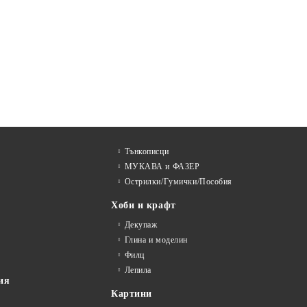
Тънкописци
МУКАВА и ФАЗЕР
Острилки/Гумички/Пособия
Хоби и крафт
Декупаж
Глина и моделин
Филц
Лепила
ия
Картини