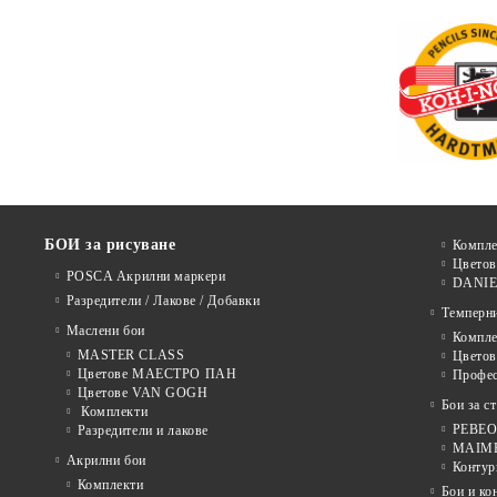
БОИ за рисуване
Компле
Цветов
POSCA Акрилни маркери
DANIE
Разредители / Лакове / Добавки
Темперн
Маслени бои
Компле
MASTER CLASS
Цвето
Цветове МАЕСТРО ПАН
Профе
Цветове VAN GOGH
Бои за с
Комплекти
PEBEO 
Разредители и лакове
MAIMER
Акрилни бои
Контур
Комплекти
Бои и ко