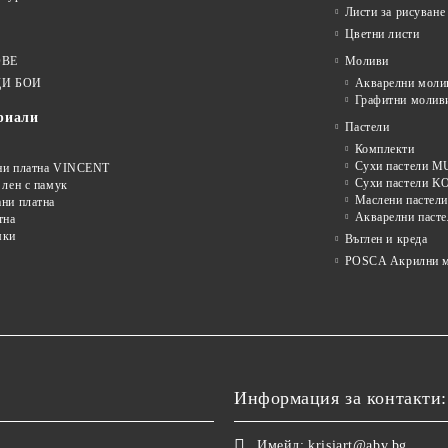
Листи за рисуване
Цветни листи
ОВЕ
Моливи
И БОИ
Акварелни моли
Графитни молив
риали
Пастели
Комплекти
Сухи пастели
ни платна VINCENT
Сухи пастели 
 лен с памук
Маслени пастели
ни платна
Акварелни пасте
тна
мки
Въглен и креда
POSCA Акрилни м
Информация за контакти:
Имейл:
krisiart@abv.bg