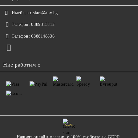
Имейл:
krisiart@abv.bg
Телефон:
0889315812
Телефон:
0888148836
Ние работим с
GDPR
Нашият онлайн магазин е 100% съобразен с GDPR.