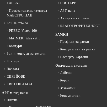
TALENS
ПОСТЕРИ
Професионална темпера
АРТ пана
МАЕСТРО ПАН
Авторски картини
Бои за стъкло
БЛАГОТВОРИТЕЛНОСТ
PEBEO Vitrea 160
РАМКИ
MAIMERI idea vetro
Профили за рамки
Контури
Консумативи за рамки
Бои и контури за текстил
Паспарту картони
Контури
Окачващи системи
Позлата
Лайсни
СПРЕЙОВЕ
Корди
СВЕТЕЩИ БОИ
Закачалки
АРТ материали
Консумативи
Платна