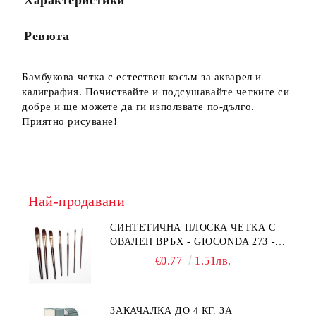
Характеристики
Ние ще се свържем с вас в рамките на работния ден.
Ревюта
Бамбукова четка с естествен косъм за акварел и
калиграфия. Почиствайте и подсушавайте четките си
добре и ще можете да ги използвате по-дълго.
Приятно рисуване!
Най-продавани
СИНТЕТИЧНА ПЛОСКА ЧЕТКА С
ОВАЛЕН ВРЪХ - GIOCONDA 273 -
№1/8
€0.77
1.51лв.
ЗАКАЧАЛКА ДО 4 КГ. ЗА