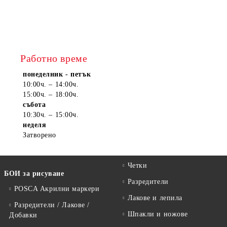
Работно време
понеделник - петък
10:00ч. – 14:00ч.
15:00ч. – 18:00ч.
събота
10:30ч. – 15:00ч.
неделя
Затворено
Четки
БОИ за рисуване
Разредители
POSCA Акрилни маркери
Лакове и лепила
Разредители / Лакове /
Шпакли и ножове
Добавки