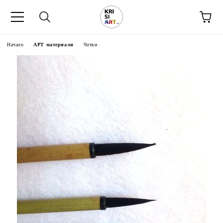
Начало
АРТ материали
Четки