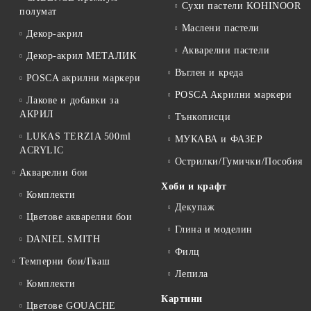
Сухи пастели KOHINOOR
полумат
Маслени пастели
Декор-акрил
Акварелни пастели
Декор-акрил МЕТАЛИК
Въглен и креда
POSCA акрилни маркери
POSCA Акрилни маркери
Лакове и добавки за
АКРИЛ
Тънкописци
LUKAS TERZIA 500ml
МУКАВА и ФАЗЕР
ACRYLIC
Острилки/Гумички/Пособия
Акварелни бои
Хоби и крафт
Комплекти
Декупаж
Цветове акварелни бои
Глина и моделин
DANIEL SMITH
Филц
Темперни бои/Гваш
Лепила
Комплекти
Картини
Цветове GOUACHE