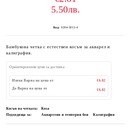
5.50лв.
Код:
0204-3015-4
Бамбукова четка с естествен косъм за акварел и
калиграфия.
Ориентировъчни цени за доставка
Извън Варна на цена от
€6.02
До Варна на цена от
€6.02
Косъм на четката:
Коза
Подходяща за:
Акварелни и темперни бои
Калиграфия