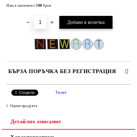
Добави в желани
Има в наличност
100
броя
БЪРЗА ПОРЪЧКА БЕЗ РЕГИСТРАЦИЯ
САМО ПОПЪЛНЕТЕ 4 ПОЛЕТА
Tweet
Сподели
Оцени продукта
Детайлно описание