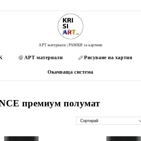
АРТ материали | РАМКИ за картини
К
АРТ материали
Рисуване на хартия
Окачваща система
CE премиум полумат