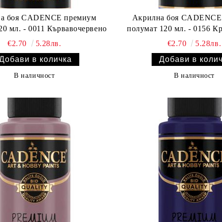
а боя CADENCE премиум
Акрилна боя CADENCE
20 мл. - 0011 Кървавочервено
полумат 120 мл. - 0156 К
€2.70
5.28лв.
€2.70
5.28лв.
В наличност
В наличност