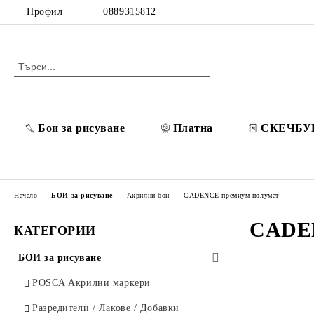
Профил
0889315812
Бои за рисуване
Платна
СКЕЧБУ
Начало
БОИ за рисуване
Акрилни бои
CADENCE премиум полумат
CADEN
КАТЕГОРИИ
БОИ за рисуване
POSCA Акрилни маркери
Разредители / Лакове / Добавки