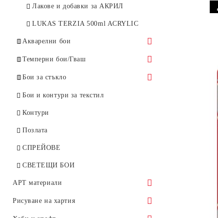
Лакове и добавки за АКРИЛ
LUKAS TERZIA 500ml ACRYLIC
Акварелни бои
Комплекти
Темперни бои/Гваш
Цветове акварелни бои
Комплекти
Бои за стъкло
DANIEL SMITH
Цветове GOUACHE TALENS
PEBEO Vitrea 160
Бои и контури за текстил
Професионална темпера
MAIMERI idea vetro
Контури
МАЕСТРО ПАН
Контури
Позлата
СПРЕЙОВЕ
СВЕТЕЩИ БОИ
АРТ материали
Платна
Рисуване на хартия
Памучни платна VINCENT