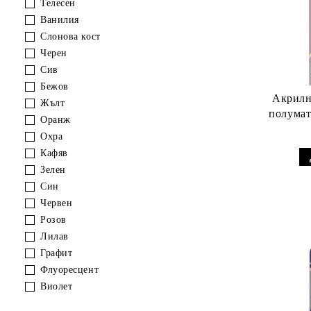
Телесен
Ванилия
Слонова кост
Черен
Сив
Бежов
Акрилн
Жълт
полумат
Оранж
Охра
Кафяв
Зелен
Син
Червен
Розов
Лилав
Графит
Флуоресцент
Виолет