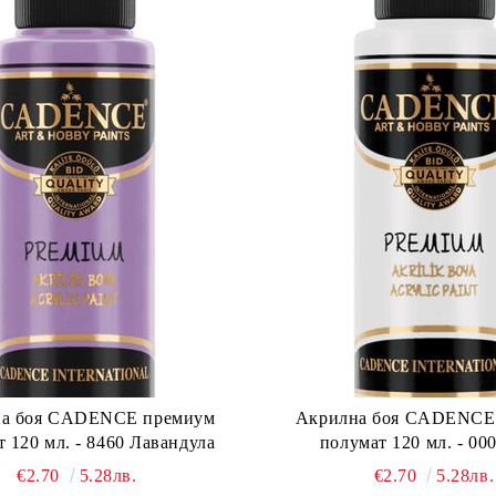
а боя CADENCE премиум
Акрилна боя CADENCE
 120 мл. - 8460 Лавандула
полумат 120 мл. - 00
€2.70
5.28лв.
€2.70
5.28лв.