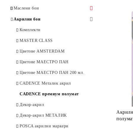
Маслени бои
MASTER CLASS
Акрилни бои
Цветове МАЕСТРО ПАН
Комплекти
Цветове VAN GOGH
MASTER CLASS
Комплекти
Цветове AMSTERDAM
Разредители и лакове
Цветове МАЕСТРО ПАН
Цветове МАЕСТРО ПАН 200 мл.
CADENCE Металик акрил
CADENCE премиум полумат
Декор-акрил
Акрилн
Декор-акрил МЕТАЛИК
полумат
POSCA акрилни маркери