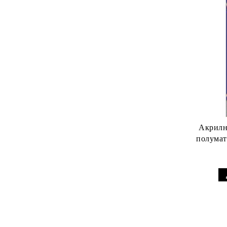
Акрилн
полумат