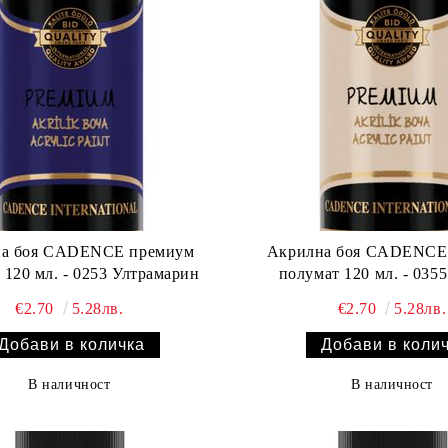
а боя CADENCE премиум
Акрилна боя CADENCE
 120 мл. - 0253 Ултрамарин
полумат 120 мл. - 035
€2.70
5.28лв.
€2.70
5.28лв.
В наличност
В наличност