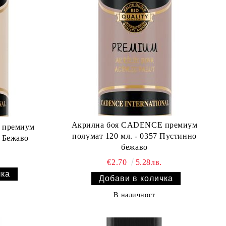
Акрилна боя CADENCE премиум
 премиум
полумат 120 мл. - 0357 Пустинно
5 Бежаво
бежаво
€2.70
5.28лв.
В наличност