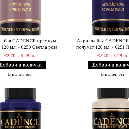
а боя CADENCE премиум
Акрилна боя CADENCE
 120 мл. - 0250 Светла роза
полумат 120 мл. - 0251 
€2.70
5.28лв.
€2.70
5.28лв.
В наличност
В наличност