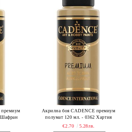
 премиум
Акрилна боя CADENCE премиум
0 Шафран
полумат 120 мл. - 0362 Хартия
€2.70
5.28лв.