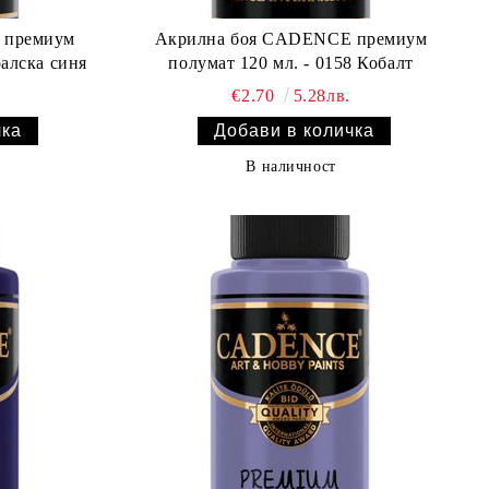
 премиум
Акрилна боя CADENCE премиум
ралска синя
полумат 120 мл. - 0158 Кобалт
€2.70
5.28лв.
В наличност