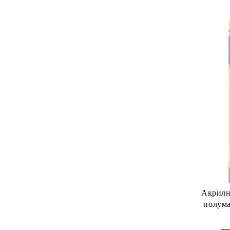
Акрилн
полума