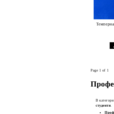
Темперна 
Page 1 of 1
Профе
В категор
студенти
.
Проф