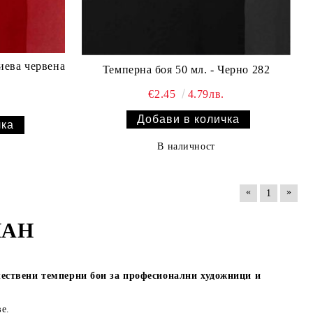
иева червена
Темперна боя 50 мл. - Черно 282
€2.45
4.79лв.
В наличност
«
»
1
ПАН
ествени темперни бои за професионални художници и
е.