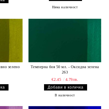
Няма наличност
ивно зелено
Темперна боя 50 мл. - Оксидна зелена
263
€2.45
4.79лв.
В наличност