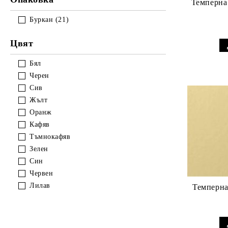
Темперна 
Акварелни пастели
Острилки/Гумички/Пособия
Буркан (21)
Цвят
Бял
Черен
Сив
Жълт
Оранж
Кафяв
Тъмнокафяв
Зелен
Син
Червен
Лилав
Темперна 