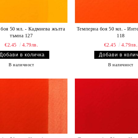
боя 50 мл. - Кадмиева жълта
Темперна боя 50 мл. - Инт
тъмна 127
118
€2.45
4.79лв.
€2.45
4.79лв.
В наличност
В наличност