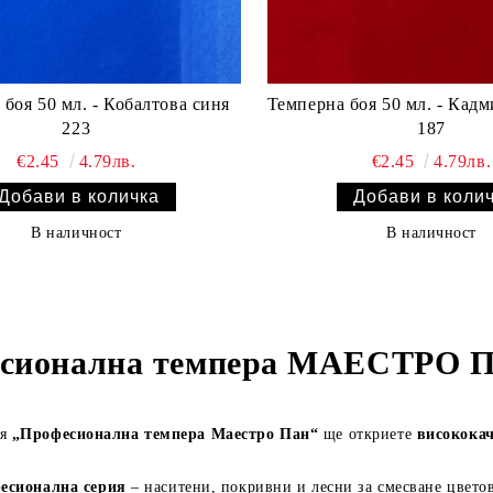
боя 50 мл. - Кобалтова синя
Темперна боя 50 мл. - Кадм
223
187
€2.45
4.79лв.
€2.45
4.79лв.
В наличност
В наличност
сионална темпера МАЕСТРО 
ия
„Професионална темпера Маестро Пан“
ще откриете
висококач
есионална серия
– наситени, покривни и лесни за смесване цветов