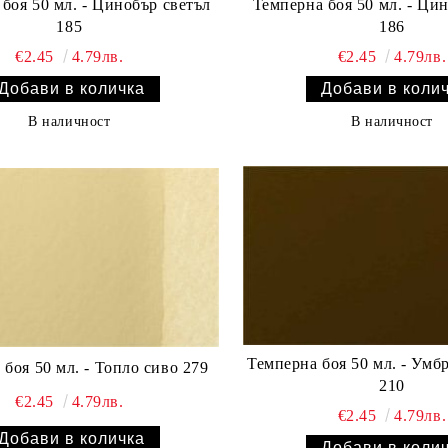
боя 50 мл. - Цинобър светъл
Темперна боя 50 мл. - Ци
185
186
€2.45
4.79лв.
€2.45
4.79лв.
В наличност
В наличност
Темперна боя 50 мл. - Умб
боя 50 мл. - Топло сиво 279
210
€2.45
4.79лв.
€2.45
4.79лв.