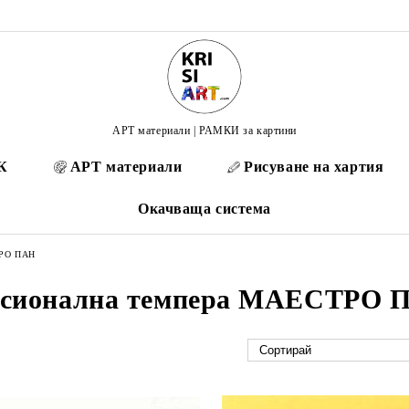
АРТ материали | РАМКИ за картини
К
АРТ материали
Рисуване на хартия
Окачваща система
ТРО ПАН
сионална темпера МАЕСТРО 