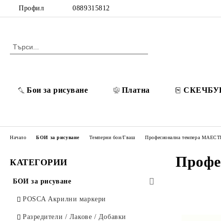
Профил
0889315812
Бои за рисуване
Платна
СКЕЧБУ
Начало
БОИ за рисуване
Темперни бои/Гваш
Професионална темпера МАЕС
Профе
КАТЕГОРИИ
БОИ за рисуване
POSCA Акрилни маркери
Разредители / Лакове / Добавки