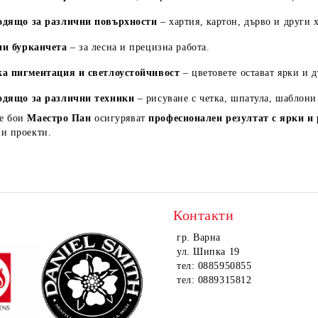
одящо за различни повърхности
– хартия, картон, дърво и други 
ни бурканчета
– за лесна и прецизна работа.
ка пигментация и светлоустойчивост
– цветовете остават ярки и 
одящо за различни техники
– рисуване с четка, шпатула, шаблони
е бои
Маестро Пан
осигуряват
професионален резултат с ярки и
ни проекти.
Контакти
гр. Варна
ул. Шипка 19
тел: 0885950855
тел: 0889315812