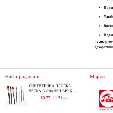
Подх
Удоб
Висо
Подх
Темпернит
декоратив
Най-продавани
Марки
СИНТЕТИЧНА ПЛОСКА
ЧЕТКА С ОВАЛЕН ВРЪХ -
GIOCONDA 273 - №1/8
€0.77
1.51лв.