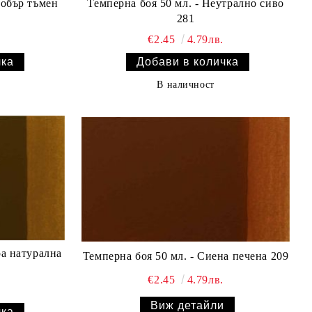
нобър тъмен
Темперна боя 50 мл. - Неутрално сиво
281
€2.45
4.79лв.
В наличност
ра натурална
Темперна боя 50 мл. - Сиена печена 209
€2.45
4.79лв.
Виж детайли