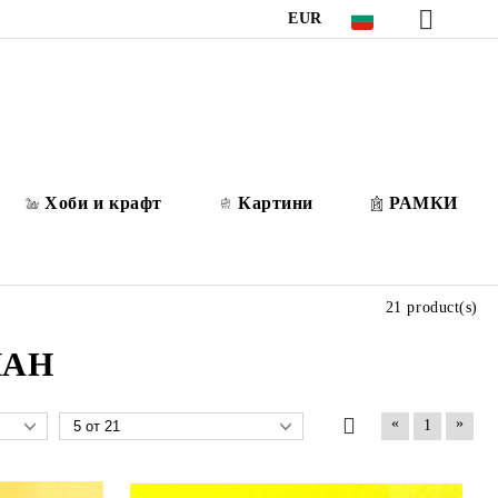
EUR
Хоби и крафт
Картини
РАМКИ
21 product(s)
ПАН
«
»
1