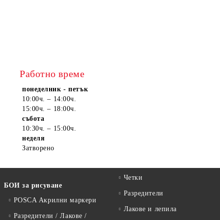
Работно време
понеделник - петък
10:00ч. – 14:00ч.
15:00ч. – 18:00ч.
събота
10:30ч. – 15:00ч.
неделя
Затворено
Четки
БОИ за рисуване
Разредители
POSCA Акрилни маркери
Лакове и лепила
Разредители / Лакове /