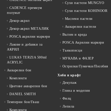
Сухи пастели MUNGYO
CADENCE премиум
Сухи пастели KOHINOOR
полумат
Маслени пастели
Декор-акрил
Акварелни пастели
Декор-акрил МЕТАЛИК
Въглен и креда
POSCA акрилни маркери
POSCA Акрилни маркери
Лакове и добавки за
АКРИЛ
Тънкописци
LUKAS TERZIA 500ml
МУКАВА и ФАЗЕР
ACRYLIC
Острилки/Гумички/Пособия
Акварелни бои
Хоби и крафт
Комплекти
Декупаж
Цветове акварелни бои
Глина и моделин
DANIEL SMITH
Филц
Темперни бои/Гваш
Лепила
Комплекти