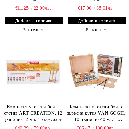
€11.25
22.00лв.
€17.90
35.01лв.
В наличност
В наличност
Комплект маслени бои +
Комплект маслени бои в
статив ART CREATION, 12
дървена кутия VAN GOGH,
цвята по 12 мл. + аксесоари
10 цвята по 40 мл. +
аксесоари
€40.39
79.00лв.
€66.47
130.00лв.