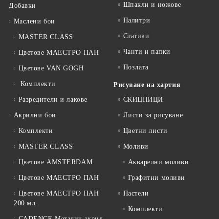
Шпакли и ножове
Добавки
Палитри
Маслени бои
Стативи
MASTER CLASS
Чанти и папки
Цветове МАЕСТРО ПАН
Позлата
Цветове VAN GOGH
Комплекти
Рисуване на хартия
Разредители и лакове
СКИЦНИЦИ
Акрилни бои
Листи за рисуване
Комплекти
Цветни листи
MASTER CLASS
Моливи
Цветове AMSTERDAM
Акварелни моливи
Цветове МАЕСТРО ПАН
Графитни моливи
Цветове МАЕСТРО ПАН
Пастели
200 мл.
Комплекти
CADENCE Металик акрил