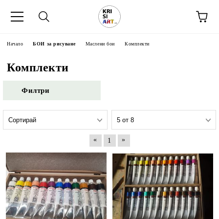
Начало
БОИ за рисуване
Маслени бои
Комплекти
Комплекти
Филтри
«
»
1