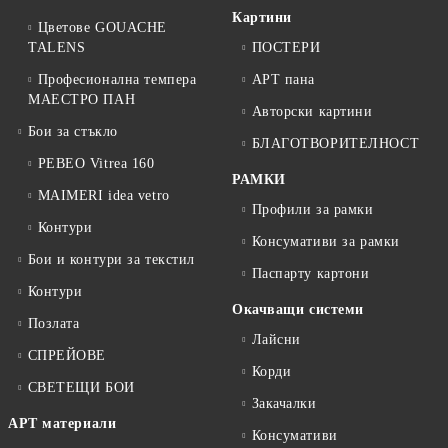
Картини
Цветове GOUACHE
TALENS
ПОСТЕРИ
Професионална темпера
АРТ пана
МАЕСТРО ПАН
Авторски картини
Бои за стъкло
БЛАГОТВОРИТЕЛНОСТ
PEBEO Vitrea 160
РАМКИ
MAIMERI idea vetro
Профили за рамки
Контури
Консумативи за рамки
Бои и контури за текстил
Паспарту картони
Контури
Окачващи системи
Позлата
Лайсни
СПРЕЙОВЕ
Корди
СВЕТЕЩИ БОИ
Закачалки
АРТ материали
Консумативи