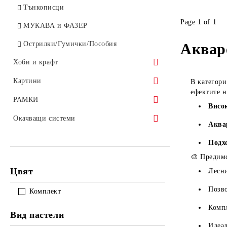
Лакове и добавки за АКРИЛ
Тънкописци
Page 1 of 1
LUKAS TERZIA 500ml ACRYLIC
МУКАВА и ФАЗЕР
Острилки/Гумички/Пособия
Аквар
Хоби и крафт
Декупаж
Картини
В категор
ефектите н
Глина и моделин
ПОСТЕРИ
РАМКИ
Висо
Филц
АРТ пана
Профили за рамки
Окачващи системи
Аква
Лепила
Авторски картини
Консумативи за рамки
Лайсни
Подх
БЛАГОТВОРИТЕЛНОСТ
Паспарту картони
Корди
🎨 Предимс
Цвят
Лесни
Закачалки
Позво
Консумативи
Комплект
Компл
Вид пастели
Идеал