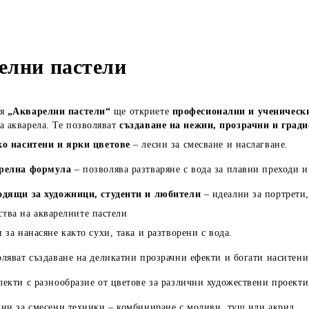
елни пастели
ия
„Акварелни пастели“
ще откриете
професионални и ученическ
а акварела. Те позволяват
създаване на нежни, прозрачни и град
ко наситени и ярки цветове
– лесни за смесване и наслагване.
релна формула
– позволява разтваряне с вода за плавни преходи и
одящи за художници, студенти и любители
– идеални за портрети
тва на акварелните пастели
 за нанасяне както сухи, така и разтворени с вода.
ляват създаване на деликатни прозрачни ефекти и богати наситени
екти с разнообразие от цветове за различни художествени проекти
ни за смесени техники – комбиниране с моливи, туш или акрил.