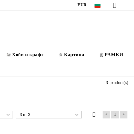
EUR
Хоби и крафт
Картини
РАМКИ
3 product(s)
«
»
1