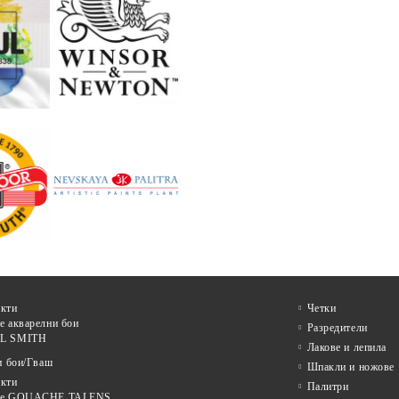
кти
Четки
е акварелни бои
Разредители
L SMITH
Лакове и лепила
и бои/Гваш
Шпакли и ножове
кти
Палитри
ве GOUACHE TALENS