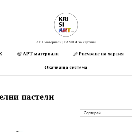
АРТ материали | РАМКИ за картини
К
АРТ материали
Рисуване на хартия
Окачваща система
елни пастели