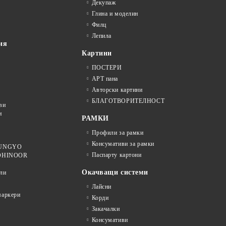
Декупаж
Глина и моделин
Филц
Лепила
ия
Картини
ПОСТЕРИ
АРТ пана
Авторски картини
БЛАГОТВОРИТЕЛНОСТ
ви
и
РАМКИ
Профили за рамки
Консумативи за рамки
 MUNGYO
Паспарту картони
KOHINOOR
Окачващи системи
ли
Лайсни
аркери
Корди
Закачалки
Консумативи