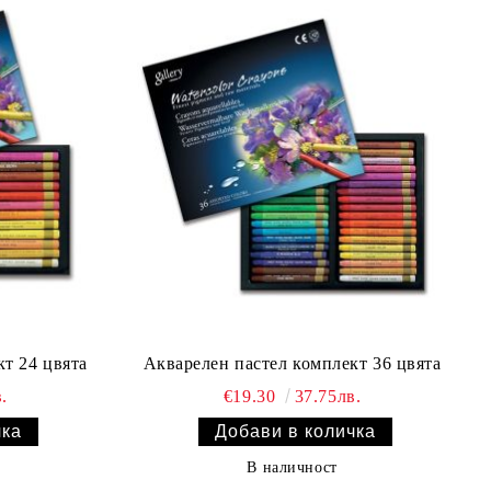
т 24 цвята
Акварелен пастел комплект 36 цвята
.
€19.30
37.75лв.
В наличност