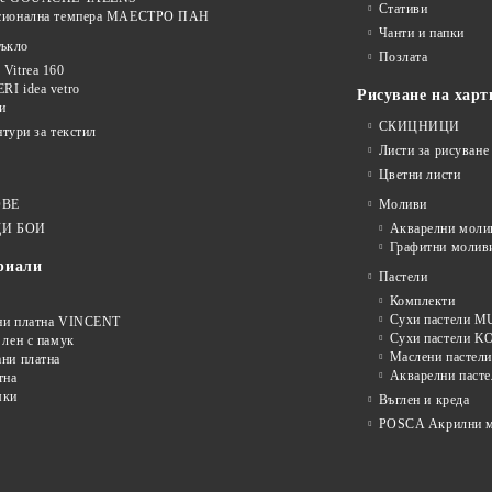
Стативи
сионална темпера МАЕСТРО ПАН
Чанти и папки
тъкло
Позлата
Vitrea 160
I idea vetro
Рисуване на харт
и
СКИЦНИЦИ
нтури за текстил
Листи за рисуване
Цветни листи
ОВЕ
Моливи
И БОИ
Акварелни моли
Графитни молив
риали
Пастели
Комплекти
Сухи пастели
ни платна VINCENT
Сухи пастели 
 лен с памук
Маслени пастели
ни платна
Акварелни пасте
тна
мки
Въглен и креда
POSCA Акрилни м