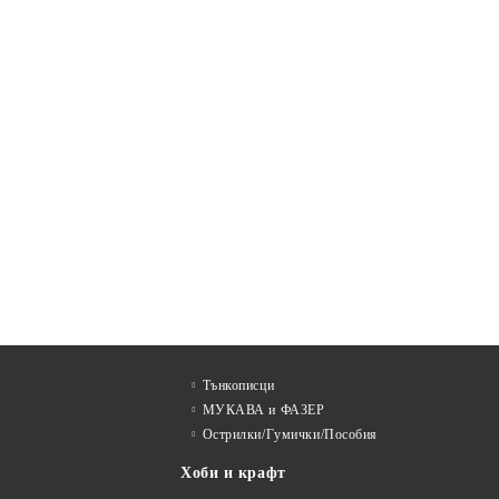
Тънкописци
МУКАВА и ФАЗЕР
Острилки/Гумички/Пособия
Хоби и крафт