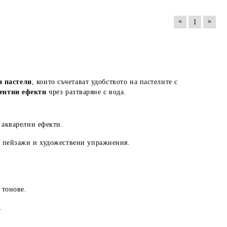
«
»
1
и пастели
, които съчетават удобството на пастелите с
иентни ефекти
чрез разтваряне с вода.
 акварелни ефекти.
, пейзажи и художествени упражнения.
 тонове.
.