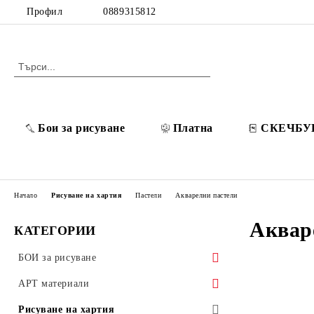
Профил
0889315812
Бои за рисуване
Платна
СКЕЧБУ
Начало
Рисуване на хартия
Пастели
Акварелни пастели
Аквар
КАТЕГОРИИ
БОИ за рисуване
POSCA Акрилни маркери
АРТ материали
Разредители / Лакове / Добавки
Платна
Рисуване на хартия