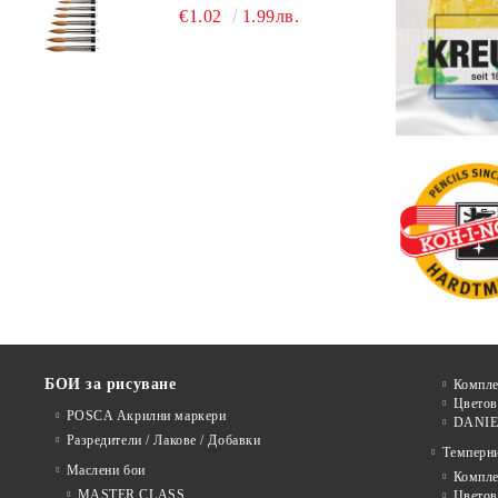
MILLENIUM 211 - №0
€1.02
1.99лв.
БОИ за рисуване
Компле
Цветов
POSCA Акрилни маркери
DANIE
Разредители / Лакове / Добавки
Темперн
Маслени бои
Компле
MASTER CLASS
Цвето