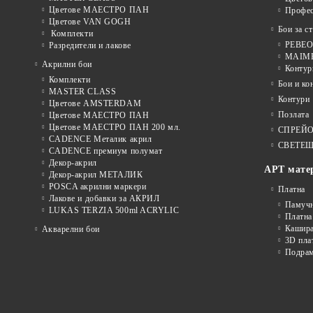
Цветове МАЕСТРО ПАН
Профе
Цветове VAN GOGH
Бои за с
Комплекти
PEBEO 
Разредители и лакове
MAIMER
Акрилни бои
Контур
Комплекти
Бои и ко
MASTER CLASS
Контури
Цветове AMSTERDAM
Позлата
Цветове МАЕСТРО ПАН
Цветове МАЕСТРО ПАН 200 мл.
СПРЕЙ
CADENCE Металик акрил
СВЕТЕЩ
CADENCE премиум полумат
Декор-акрил
АРТ мате
Декор-акрил МЕТАЛИК
POSCA акрилни маркери
Платна
Лакове и добавки за АКРИЛ
Памуч
LUKAS TERZIA 500ml ACRYLIC
Платна
Кашира
Акварелни бои
3D пла
Подра