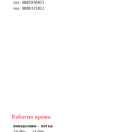
тел: 0885950855
тел: 0889315812
Работно време
понеделник - петък
10:00ч. – 14:00ч.