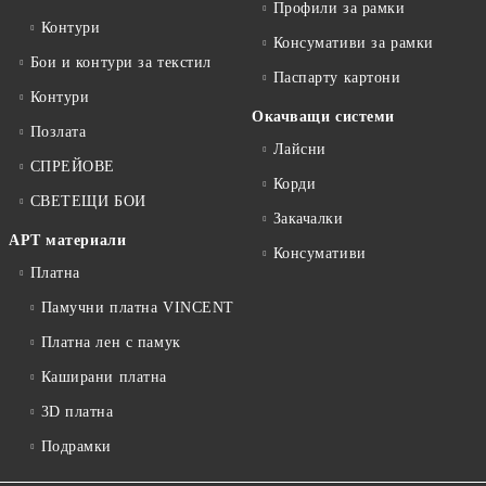
Профили за рамки
Контури
Консумативи за рамки
Бои и контури за текстил
Паспарту картони
Контури
Окачващи системи
Позлата
Лайсни
СПРЕЙОВЕ
Корди
СВЕТЕЩИ БОИ
Закачалки
АРТ материали
Консумативи
Платна
Памучни платна VINCENT
Платна лен с памук
Каширани платна
3D платна
Подрамки