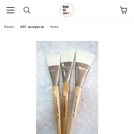
Начало
АРТ материали
Четки