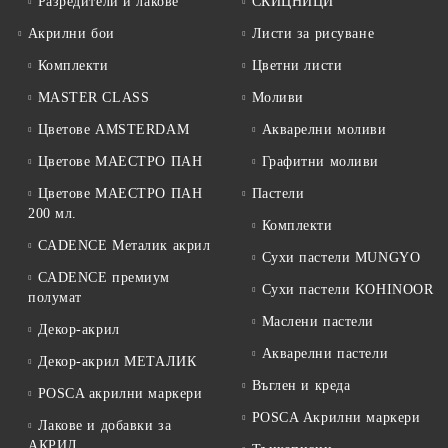
Разредители и лакове
СКИЦНИЦИ
Акрилни бои
Листи за рисуване
Комплекти
Цветни листи
MASTER CLASS
Моливи
Цветове AMSTERDAM
Акварелни моливи
Цветове МАЕСТРО ПАН
Графитни моливи
Цветове МАЕСТРО ПАН
Пастели
200 мл.
Комплекти
CADENCE Металик акрил
Сухи пастели MUNGYO
CADENCE премиум
Сухи пастели KOHINOOR
полумат
Маслени пастели
Декор-акрил
Акварелни пастели
Декор-акрил МЕТАЛИК
Въглен и креда
POSCA акрилни маркери
POSCA Акрилни маркери
Лакове и добавки за
АКРИЛ