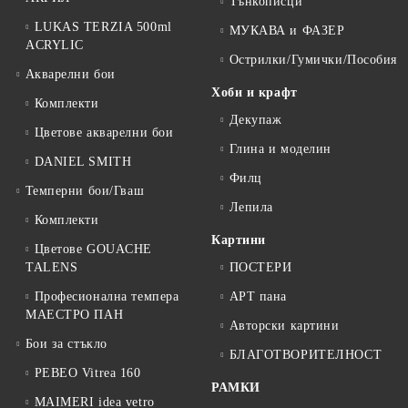
Тънкописци
LUKAS TERZIA 500ml
МУКАВА и ФАЗЕР
ACRYLIC
Острилки/Гумички/Пособия
Акварелни бои
Хоби и крафт
Комплекти
Декупаж
Цветове акварелни бои
Глина и моделин
DANIEL SMITH
Филц
Темперни бои/Гваш
Лепила
Комплекти
Картини
Цветове GOUACHE
TALENS
ПОСТЕРИ
Професионална темпера
АРТ пана
МАЕСТРО ПАН
Авторски картини
Бои за стъкло
БЛАГОТВОРИТЕЛНОСТ
PEBEO Vitrea 160
РАМКИ
MAIMERI idea vetro