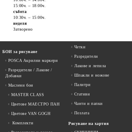
15:00ч. – 18:00ч.
събота
10:30ч. – 15:00ч.
неделя
Затворено
Четки
БОИ за рисуване
Разредители
POSCA Акрилни маркери
Лакове и лепила
Разредители / Лакове /
Шпакли и ножове
Добавки
Палитри
Маслени бои
Стативи
MASTER CLASS
Чанти и папки
Цветове МАЕСТРО ПАН
Позлата
Цветове VAN GOGH
Комплекти
Рисуване на хартия