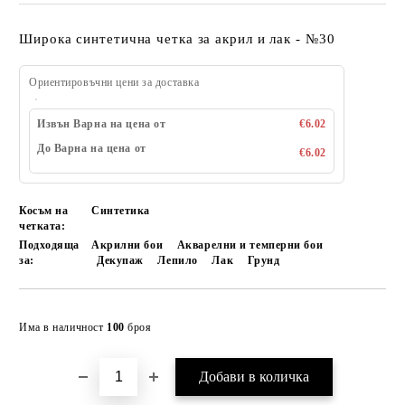
Широка синтетична четка за акрил и лак - №30
Ориентировъчни цени за доставка
Извън Варна на цена от
€6.02
До Варна на цена от
€6.02
Косъм на
Синтетика
четката:
Подходяща
Акрилни бои
Акварелни и темперни бои
за:
Декупаж
Лепило
Лак
Грунд
Добави в желани
Има в наличност
100
броя