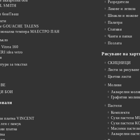
е акварелни бои
Разредители
L SMITH
Лакове и лепила
и бои/Гваш
Шпакли и ножове
кти
Палитри
ве GOUACHE TALENS
Стативи
сионална темпера МАЕСТРО ПАН
Чанти и папки
тъкло
Позлата
Vitrea 160
I idea vetro
Рисуване на харт
и
СКИЦНИЦИ
нтури за текстил
Листи за рисуване
Цветни листи
ОВЕ
Моливи
И БОИ
Акварелни моли
Графитни молив
риали
Пастели
Комплекти
Сухи пастели
ни платна VINCENT
Сухи пастели 
 лен с памук
Маслени пастели
ни платна
Акварелни пасте
тна
мки