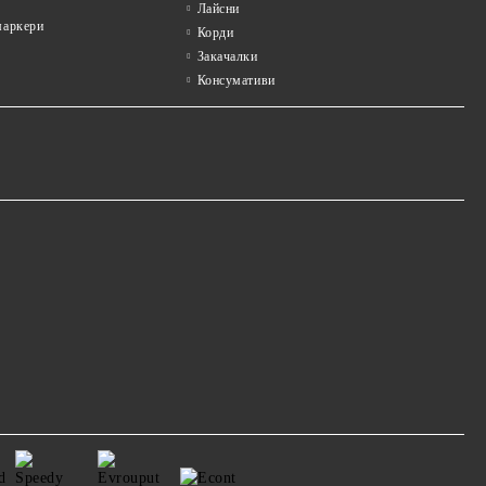
Лайсни
аркери
Корди
Закачалки
Консумативи