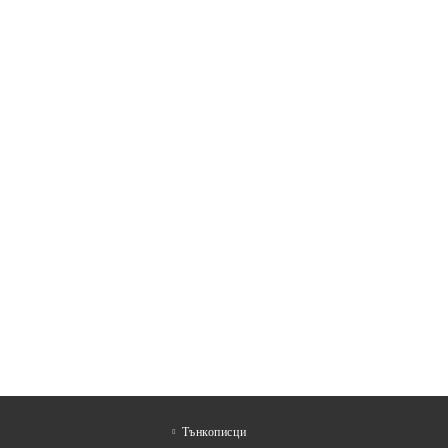
Тънкописци