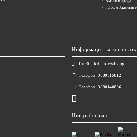
Въглен и креда
POSCA Акрилни м
Информация за контакти:
Имейл:
krisiart@abv.bg
Телефон:
0889315812
Телефон:
0888148836
Ние работим с