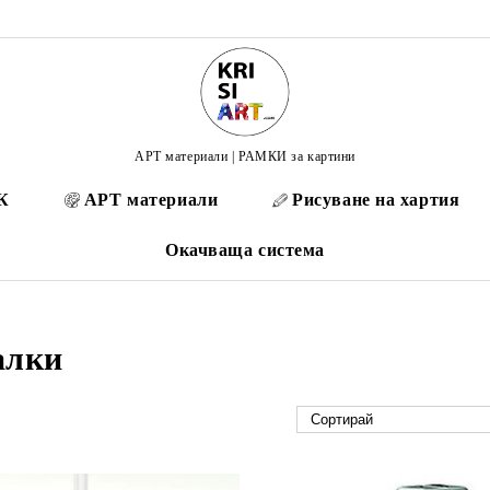
АРТ материали | РАМКИ за картини
К
АРТ материали
Рисуване на хартия
Окачваща система
алки