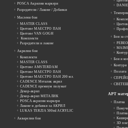
Цветов
POSCA Акрилни маркери
DANIE
Разредители / Лакове / Добавки
Темперн
Маслени бои
Компле
MASTER CLASS
Цвето
Цветове МАЕСТРО ПАН
Профе
Цветове VAN GOGH
Бои за с
Комплекти
PEBEO 
Разредители и лакове
MAIMER
Акрилни бои
Контур
Комплекти
Бои и ко
MASTER CLASS
Контури
Цветове AMSTERDAM
Позлата
Цветове МАЕСТРО ПАН
Цветове МАЕСТРО ПАН 200 мл.
СПРЕЙ
CADENCE Металик акрил
СВЕТЕЩ
CADENCE премиум полумат
Декор-акрил
АРТ мате
Декор-акрил МЕТАЛИК
POSCA акрилни маркери
Платна
Лакове и добавки за АКРИЛ
Памуч
LUKAS TERZIA 500ml ACRYLIC
Платна
Кашира
Акварелни бои
3D пла
Подра