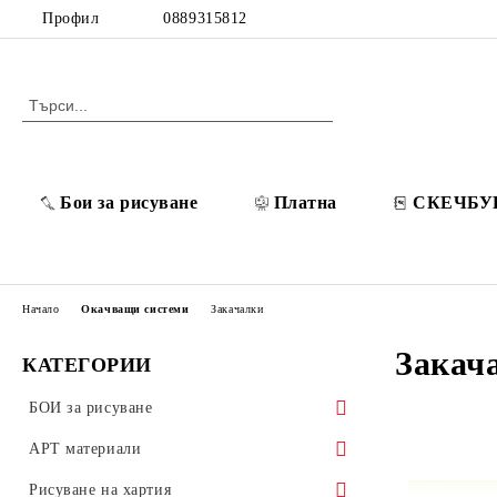
Профил
0889315812
Бои за рисуване
Платна
СКЕЧБУ
Начало
Окачващи системи
Закачалки
Закач
КАТЕГОРИИ
БОИ за рисуване
POSCA Акрилни маркери
АРТ материали
Разредители / Лакове / Добавки
Платна
Рисуване на хартия