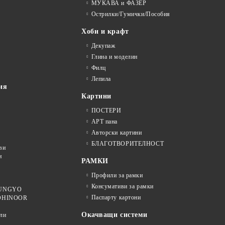
МУКАВА и ФАЗЕР
Острилки/Гумички/Пособия
Хоби и крафт
Декупаж
Глина и моделин
Филц
Лепила
ия
Картини
ПОСТЕРИ
АРТ пана
Авторски картини
БЛАГОТВОРИТЕЛНОСТ
ви
и
РАМКИ
Профили за рамки
Консумативи за рамки
 MUNGYO
Паспарту картони
KOHINOOR
Окачващи системи
ли