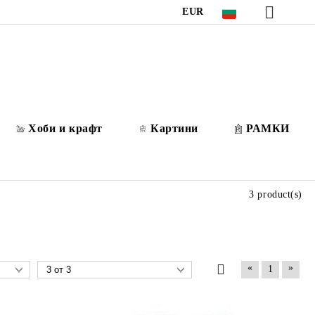
EUR
Хоби и крафт
Картини
РАМКИ
3 product(s)
«
»
1