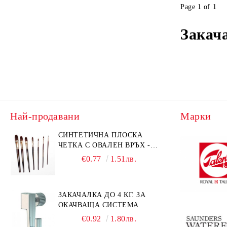
Лакове и добавки за АКРИЛ
Page 1 of 1
LUKAS TERZIA 500ml ACRYLIC
Закач
Най-продавани
Марки
СИНТЕТИЧНА ПЛОСКА
ЧЕТКА С ОВАЛЕН ВРЪХ -
GIOCONDA 273 - №1/8
€0.77
1.51лв.
ЗАКАЧАЛКА ДО 4 КГ. ЗА
ОКАЧВАЩА СИСТЕМА
€0.92
1.80лв.