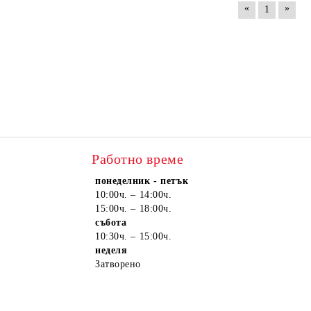
«
»
1
Работно време
понеделник - петък
10:00ч. – 14:00ч.
15:00ч. – 18:00ч.
събота
10:30ч. – 15:00ч.
неделя
Затворено