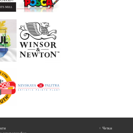
кти
Четки