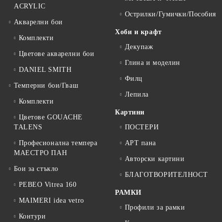
ACRYLIC
Острилки/Гумички/Пособия
Акварелни бои
Хоби и крафт
Комплекти
Декупаж
Цветове акварелни бои
Глина и моделин
DANIEL SMITH
Филц
Темперни бои/Гваш
Лепила
Комплекти
Картини
Цветове GOUACHE
TALENS
ПОСТЕРИ
Професионална темпера
АРТ пана
МАЕСТРО ПАН
Авторски картини
Бои за стъкло
БЛАГОТВОРИТЕЛНОСТ
PEBEO Vitrea 160
РАМКИ
MAIMERI idea vetro
Профили за рамки
Контури