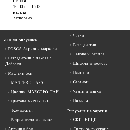
събота
10:30ч. – 15:00ч.
неделя
Затворено
Четки
БОИ за рисуване
Разредители
POSCA Акрилни маркери
Лакове и лепила
Разредители / Лакове /
Шпакли и ножове
Добавки
Палитри
Маслени бои
Стативи
MASTER CLASS
Чанти и папки
Цветове МАЕСТРО ПАН
Позлата
Цветове VAN GOGH
Комплекти
Рисуване на хартия
Разредители и лакове
СКИЦНИЦИ
Акрилни бои
Листи за рисуване