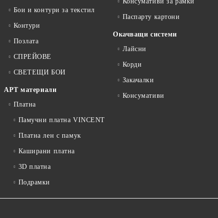
Консумативи за рамки
Бои и контури за текстил
Паспарту картони
Контури
Окачващи системи
Позлата
Лайсни
СПРЕЙОВЕ
Корди
СВЕТЕЩИ БОИ
Закачалки
АРТ материали
Консумативи
Платна
Памучни платна VINCENT
Платна лен с памук
Каширани платна
3D платна
Подрамки