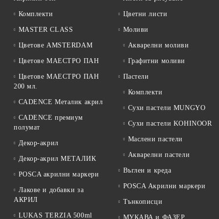
Комплекти
Цветни листи
MASTER CLASS
Моливи
Цветове AMSTERDAM
Акварелни моливи
Цветове МАЕСТРО ПАН
Графитни моливи
Цветове МАЕСТРО ПАН
Пастели
200 мл.
Комплекти
CADENCE Металик акрил
Сухи пастели MUNGYO
CADENCE премиум
Сухи пастели KOHINOOR
полумат
Маслени пастели
Декор-акрил
Акварелни пастели
Декор-акрил МЕТАЛИК
Въглен и креда
POSCA акрилни маркери
POSCA Акрилни маркери
Лакове и добавки за
АКРИЛ
Тънкописци
LUKAS TERZIA 500ml
МУКАВА и ФАЗЕР