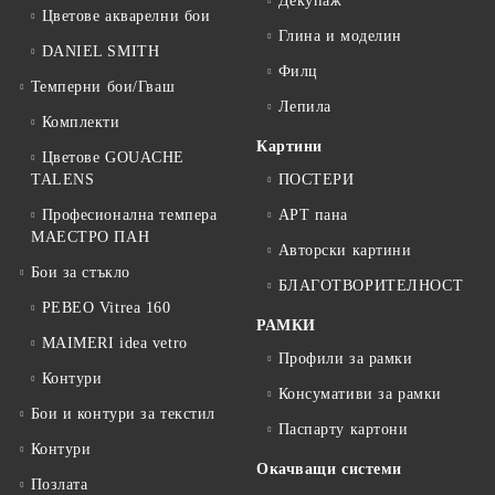
Декупаж
Цветове акварелни бои
Глина и моделин
DANIEL SMITH
Филц
Темперни бои/Гваш
Лепила
Комплекти
Картини
Цветове GOUACHE
TALENS
ПОСТЕРИ
Професионална темпера
АРТ пана
МАЕСТРО ПАН
Авторски картини
Бои за стъкло
БЛАГОТВОРИТЕЛНОСТ
PEBEO Vitrea 160
РАМКИ
MAIMERI idea vetro
Профили за рамки
Контури
Консумативи за рамки
Бои и контури за текстил
Паспарту картони
Контури
Окачващи системи
Позлата