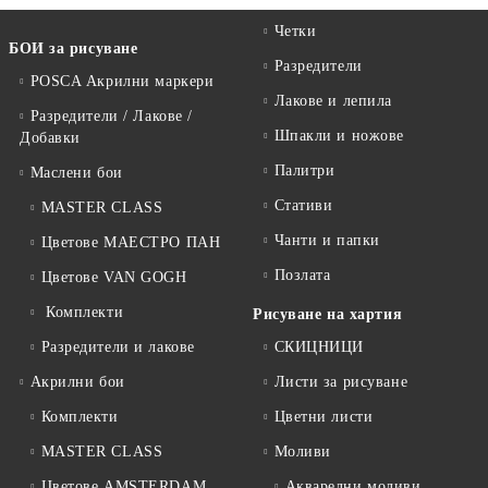
Четки
БОИ за рисуване
Разредители
POSCA Акрилни маркери
Лакове и лепила
Разредители / Лакове /
Шпакли и ножове
Добавки
Палитри
Маслени бои
Стативи
MASTER CLASS
Чанти и папки
Цветове МАЕСТРО ПАН
Позлата
Цветове VAN GOGH
Комплекти
Рисуване на хартия
Разредители и лакове
СКИЦНИЦИ
Акрилни бои
Листи за рисуване
Комплекти
Цветни листи
MASTER CLASS
Моливи
Цветове AMSTERDAM
Акварелни моливи