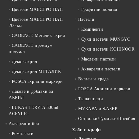
Цветове МАЕСТРО ПАН
Графитни моливи
Цветове МАЕСТРО ПАН
Пастели
200 мл.
Комплекти
CADENCE Металик акрил
Сухи пастели MUNGYO
CADENCE премиум
Сухи пастели KOHINOOR
полумат
Маслени пастели
Декор-акрил
Акварелни пастели
Декор-акрил МЕТАЛИК
Въглен и креда
POSCA акрилни маркери
POSCA Акрилни маркери
Лакове и добавки за
АКРИЛ
Тънкописци
LUKAS TERZIA 500ml
МУКАВА и ФАЗЕР
ACRYLIC
Острилки/Гумички/Пособия
Акварелни бои
Хоби и крафт
Комплекти