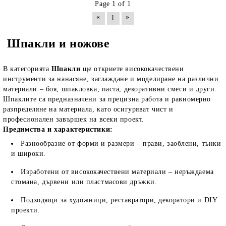
Page 1 of 1
«
»
1
Шпакли и ножове
В категорията
Шпакли
ще откриете висококачествени
инструменти за нанасяне, заглаждане и моделиране на различни
материали – боя, шпакловка, паста, декоративни смеси и други.
Шпаклите са предназначени за прецизна работа и равномерно
разпределяне на материала, като осигуряват чист и
професионален завършек на всеки проект.
Предимства и характеристики:
Разнообразие от форми и размери – прави, заоблени, тънки
и широки.
Изработени от висококачествени материали – неръждаема
стомана, дървени или пластмасови дръжки.
Подходящи за художници, реставратори, декоратори и DIY
проекти.