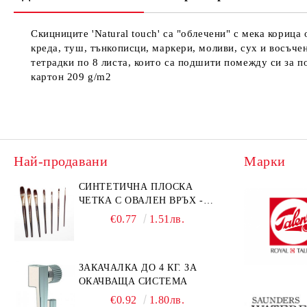
Скицниците 'Natural touch' са "облечени" с мека корица 
креда, туш, тънкописци, маркери, моливи, сух и восъчен
тетрадки по 8 листа, които са подшити помежду си за п
картон 209 g/m2
Най-продавани
Марки
СИНТЕТИЧНА ПЛОСКА
ЧЕТКА С ОВАЛЕН ВРЪХ -
GIOCONDA 273 - №1/8
€0.77
1.51лв.
ЗАКАЧАЛКА ДО 4 КГ. ЗА
ОКАЧВАЩА СИСТЕМА
€0.92
1.80лв.