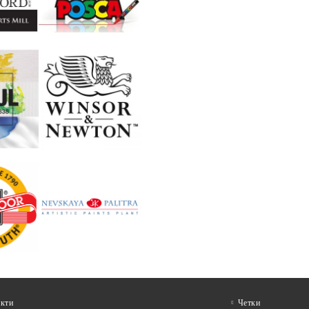
кти
Четки