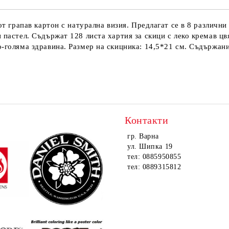
Ние ще се свържем с вас в рамки
от грапав картон с натурална визия. Предлагат се в 8 различни
 пастел. Съдържат 128 листа хартия за скици с леко кремав цв
о-голяма здравина. Размер на скицника: 14,5*21 см. Съдържани
Контакти
гр. Варна
ул. Шипка 19
тел: 0885950855
тел: 0889315812