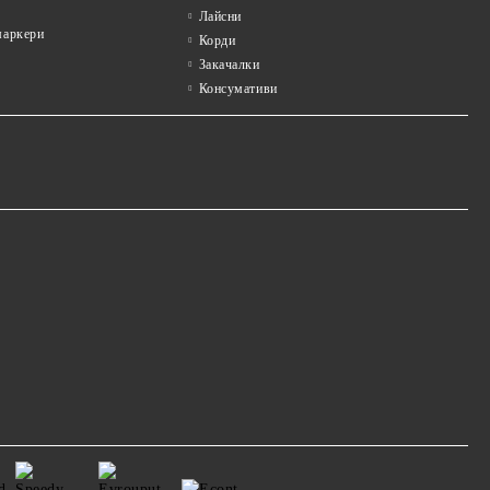
Лайсни
аркери
Корди
Закачалки
Консумативи