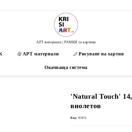
АРТ материали | РАМКИ за картини
К
АРТ материали
Рисуване на хартия
Окачваща система
'Natural Touch' 14
виолетов
Код:
85452