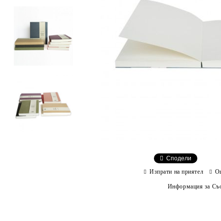
Сподели
Изпрати на приятел
О
Информация за Съо