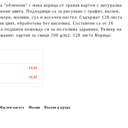
са "облечени" с мека корица от грапав картон с натурална
лични цвята. Подходящи са за рисуване с графит, въглен,
ркери, моливи, сух и восъчен пастел. Съдържат 128 листа
ав цвят, обработена без киселина. Съставени са от 16
 са подшити помежду си за по-голяма здравина. Размер на
жание: хартия за скици 100 g/m2, 128 листа Корица:
€6.02
€6.02
Маслен пастел
Молив
Въглен и креда