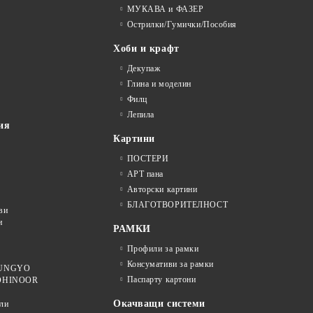
МУКАВА и ФАЗЕР
Острилки/Гумички/Пособия
Хоби и крафт
Декупаж
Глина и моделин
Филц
Лепила
ия
Картини
ПОСТЕРИ
АРТ пана
Авторски картини
БЛАГОТВОРИТЕЛНОСТ
ви
и
РАМКИ
Профили за рамки
Консумативи за рамки
 MUNGYO
Паспарту картони
KOHINOOR
Окачващи системи
ли