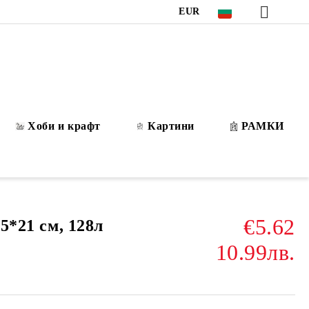
EUR
Хоби и крафт
Картини
РАМКИ
€5.62
,5*21 см, 128л
10.99лв.