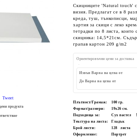
Скицниците 'Natural touch' 
визия. Предлагат се в 8 раз
креда, туш, тънкописци, ма
хартия за скици с леко крем
тетрадки по 8 листа, които
скицника: 14,5*21см. Съдър
грапав картон 209 g/m2
Ориентировъчни цени за доставка
Извън Варна на цена от
До Варна на цена от
Tweet
Плътност/Грамаж:
100 гр.
цени продукта
Формат/размери:
19х26 см.
Подходяща за:
Сух пастел
тветствие
Текстура на листа:
Гладък
Брой листи:
128
листа
Оформление:
Портрет