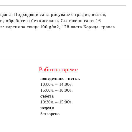
те на работния ден.
 цвята. Подходящи са за рисуване с графит, въглен,
ят, обработена без киселина. Съставени са от 16
е: хартия за скици 100 g/m2, 128 листа Корица: грапав
Работно време
понеделник - петък
10:00ч. – 14:00ч.
15:00ч. – 18:00ч.
събота
10:30ч. – 15:00ч.
неделя
Затворено