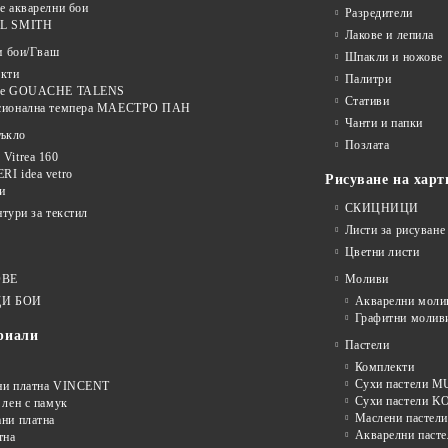
е акварелни бои
Разредители
L SMITH
Лакове и лепила
и бои/Гваш
Шпакли и ножове
кти
Палитри
ве GOUACHE TALENS
Стативи
сионална темпера МАЕСТРО ПАН
Чанти и папки
тъкло
Позлата
Vitrea 160
I idea vetro
Рисуване на харт
и
СКИЦНИЦИ
нтури за текстил
Листи за рисуване
Цветни листи
ОВЕ
Моливи
И БОИ
Акварелни моли
Графитни молив
риали
Пастели
Комплекти
Сухи пастели
ни платна VINCENT
Сухи пастели 
 лен с памук
Маслени пастели
ни платна
Акварелни пасте
тна