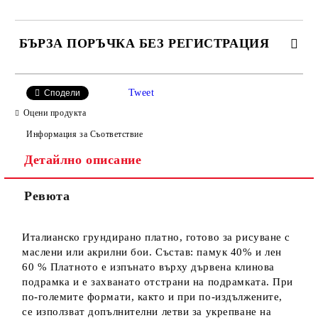
БЪРЗА ПОРЪЧКА БЕЗ РЕГИСТРАЦИЯ
САМО ПОПЪЛНЕТЕ 4 ПОЛЕТА
Tweet
Сподели
Оцени продукта
Информация за Съответствие
Детайлно описание
Ревюта
Ние ще се свържем с вас в рамките на работния ден.
Италианско грундирано платно, готово за рисуване с
маслени или акрилни бои. Състав: памук 40% и лен
60 % Платното е изпънато върху дървена клинова
подрамка и е захванато отстрани на подрамката. При
по-големите формати, както и при по-издължените,
се използват допълнителни летви за укрепване на