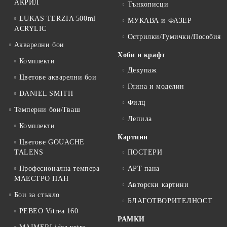
АКРИЛ
Тънкописци
LUKAS TERZIA 500ml
МУКАВА и ФАЗЕР
ACRYLIC
Острилки/Гумички/Пособия
Акварелни бои
Хоби и крафт
Комплекти
Декупаж
Цветове акварелни бои
Глина и моделин
DANIEL SMITH
Филц
Темперни бои/Гваш
Лепила
Комплекти
Картини
Цветове GOUACHE
TALENS
ПОСТЕРИ
Професионална темпера
АРТ пана
МАЕСТРО ПАН
Авторски картини
Бои за стъкло
БЛАГОТВОРИТЕЛНОСТ
PEBEO Vitrea 160
РАМКИ