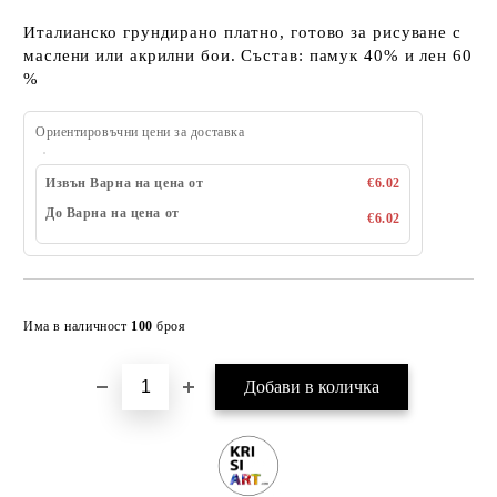
Италианско грундирано платно, готово за рисуване с
маслени или акрилни бои. Състав: памук 40% и лен 60
%
Ориентировъчни цени за доставка
Извън Варна на цена от
€6.02
До Варна на цена от
€6.02
Добави в желани
Има в наличност
100
броя