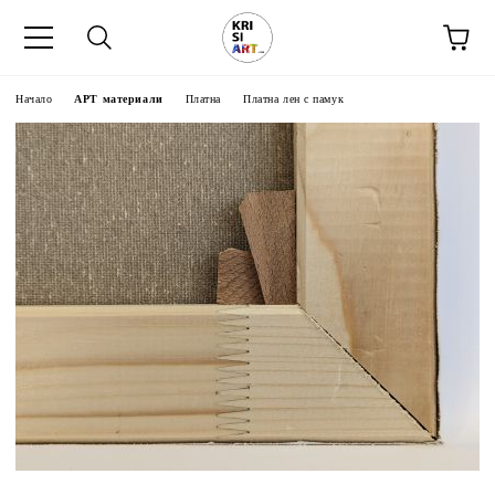
Начало
АРТ материали
Платна
Платна лен с памук