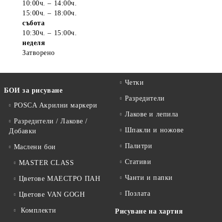
10:00ч. – 14:00ч.
15:00ч. – 18:00ч.
събота
10:30ч. – 15:00ч.
неделя
Затворено
Четки
БОИ за рисуване
Разредители
POSCA Акрилни маркери
Лакове и лепила
Разредители / Лакове /
Шпакли и ножове
Добавки
Палитри
Маслени бои
Стативи
MASTER CLASS
Чанти и папки
Цветове МАЕСТРО ПАН
Позлата
Цветове VAN GOGH
Комплекти
Рисуване на хартия