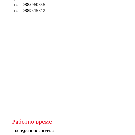
тел: 0885950855
тел: 0889315812
Работно време
понеделник - петък