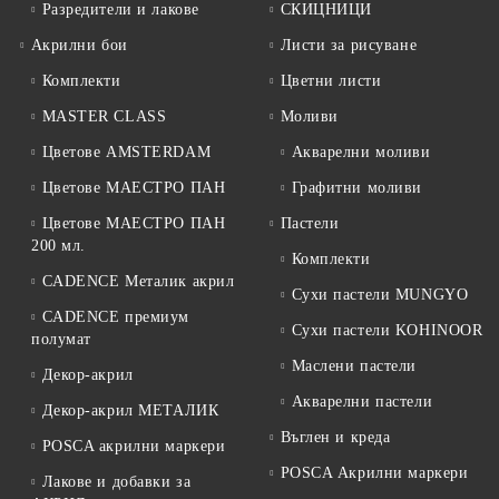
Разредители и лакове
СКИЦНИЦИ
Акрилни бои
Листи за рисуване
Комплекти
Цветни листи
MASTER CLASS
Моливи
Цветове AMSTERDAM
Акварелни моливи
Цветове МАЕСТРО ПАН
Графитни моливи
Цветове МАЕСТРО ПАН
Пастели
200 мл.
Комплекти
CADENCE Металик акрил
Сухи пастели MUNGYO
CADENCE премиум
Сухи пастели KOHINOOR
полумат
Маслени пастели
Декор-акрил
Акварелни пастели
Декор-акрил МЕТАЛИК
Въглен и креда
POSCA акрилни маркери
POSCA Акрилни маркери
Лакове и добавки за