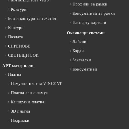
MAIMERI idea vetro
Профили за рамки
Контури
Консумативи за рамки
Бои и контури за текстил
Паспарту картони
Контури
Окачващи системи
Позлата
Лайсни
СПРЕЙОВЕ
Корди
СВЕТЕЩИ БОИ
Закачалки
АРТ материали
Консумативи
Платна
Памучни платна VINCENT
Платна лен с памук
Каширани платна
3D платна
Подрамки