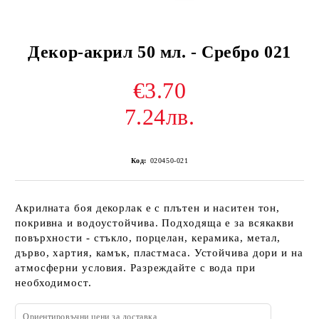
Декор-акрил 50 мл. - Сребро 021
€3.70
7.24лв.
Код:
020450-021
Акрилната боя декорлак е с плътен и наситен тон,
покривна и водоустойчива. Подходяща е за всякакви
повърхности - стъкло, порцелан, керамика, метал,
дърво, хартия, камък, пластмаса. Устойчива дори и на
атмосферни условия. Разреждайте с вода при
необходимост.
Ориентировъчни цени за доставка