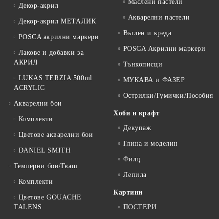
Маслени пастели
Декор-акрил
Акварелни пастели
Декор-акрил МЕТАЛИК
Въглен и креда
POSCA акрилни маркери
POSCA Акрилни маркери
Лакове и добавки за
АКРИЛ
Тънкописци
LUKAS TERZIA 500ml
МУКАВА и ФАЗЕР
ACRYLIC
Острилки/Гумички/Пособия
Акварелни бои
Хоби и крафт
Комплекти
Декупаж
Цветове акварелни бои
Глина и моделин
DANIEL SMITH
Филц
Темперни бои/Гваш
Лепила
Комплекти
Картини
Цветове GOUACHE
TALENS
ПОСТЕРИ