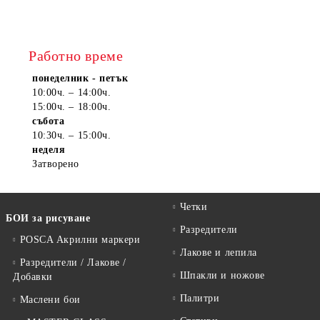
Работно време
понеделник - петък
10:00ч. – 14:00ч.
15:00ч. – 18:00ч.
събота
10:30ч. – 15:00ч.
неделя
Затворено
Четки
БОИ за рисуване
Разредители
POSCA Акрилни маркери
Лакове и лепила
Разредители / Лакове /
Шпакли и ножове
Добавки
Палитри
Маслени бои