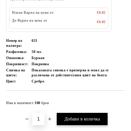
Извън Варна на цена от
€6.02
До Варна на цена от
€6.02
Номер по
021
палитра:
Разфасовка:
50 мл.
Опаковка:
Буркан
Покривност:
Покривна
Снимка на
Показаната снимка е примерна и може да се
цвета:
различава от действителния цвят на боята
Цвят:
Сребро
Добави в желани
Има в наличност
100
броя