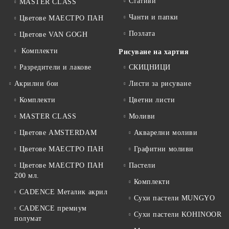
Стативи
MASTER CLASS
Чанти и папки
Цветове МАЕСТРО ПАН
Позлата
Цветове VAN GOGH
Комплекти
Рисуване на хартия
Разредители и лакове
СКИЦНИЦИ
Акрилни бои
Листи за рисуване
Комплекти
Цветни листи
MASTER CLASS
Моливи
Цветове AMSTERDAM
Акварелни моливи
Цветове МАЕСТРО ПАН
Графитни моливи
Цветове МАЕСТРО ПАН
Пастели
200 мл.
Комплекти
CADENCE Металик акрил
Сухи пастели MUNGYO
CADENCE премиум
Сухи пастели KOHINOOR
полумат