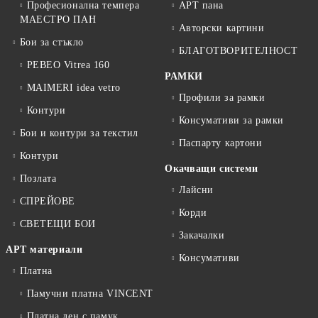
Професионална темпера
АРТ пана
МАЕСТРО ПАН
Авторски картини
Бои за стъкло
БЛАГОТВОРИТЕЛНОСТ
PEBEO Vitrea 160
РАМКИ
MAIMERI idea vetro
Профили за рамки
Контури
Консумативи за рамки
Бои и контури за текстил
Паспарту картони
Контури
Окачващи системи
Позлата
Лайсни
СПРЕЙОВЕ
Корди
СВЕТЕЩИ БОИ
Закачалки
АРТ материали
Консумативи
Платна
Памучни платна VINCENT
Платна лен с памук