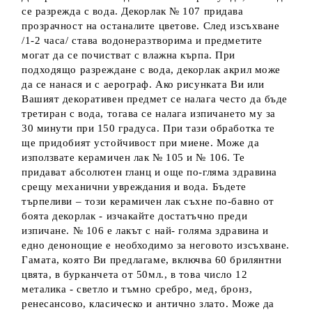
се разрежда с вода. Декорлак № 107 придава
прозрачност на останалите цветове. След изсъхване
/1-2 часа/ става водонеразтворима и предметите
могат да се почистват с влажна кърпа. При
подходящо разреждане с вода, декорлак акрил може
да се нанася и с аерограф. Ако рисунката Ви или
Вашият декоративен предмет се налага често да бъде
третиран с вода, тогава се налага изпичането му за
30 минути при 150 градуса. При тази обработка те
ще придобият устойчивост при миене. Може да
използвате керамичен лак № 105 и № 106. Те
придават абсолютен гланц и още по-гляма здравина
срещу механични увреждания и вода. Бъдете
търпеливи – този керамичен лак съхне по-бавно от
боята декорлак - изчакайте достатъчно преди
изпичане. № 106 е лакът с най- голяма здравина и
едно денонощие е необходимо за неговото изсъхване.
Гамата, която Ви предлагаме, включва 60 брилянтни
цвята, в бурканчета от 50мл., в това число 12
металика - светло и тъмно сребро, мед, бронз,
ренесансово, класическо и антично злато. Може да