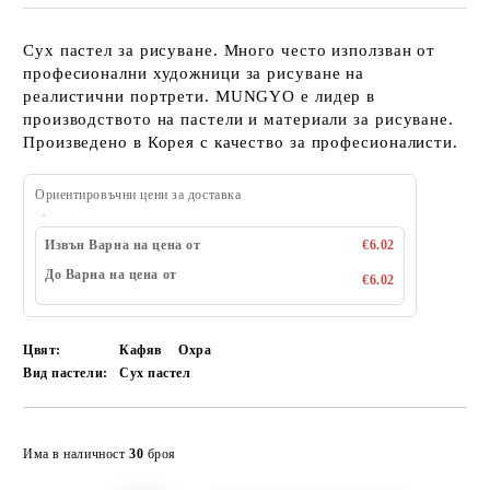
Сух пастел за рисуване. Много често използван от
професионални художници за рисуване на
реалистични портрети. MUNGYO е лидер в
производството на пастели и материали за рисуване.
Произведено в Корея с качество за професионалисти.
Ориентировъчни цени за доставка
Извън Варна на цена от
€6.02
До Варна на цена от
€6.02
Цвят:
Кафяв
Охра
Вид пастели:
Сух пастел
Добави в желани
Има в наличност
30
броя