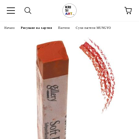
Начало
Рисуване на хартия
Пастели
Сухи пастели MUNGYO