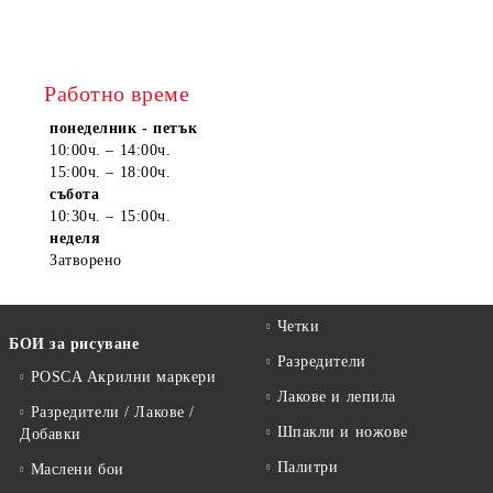
Работно време
понеделник - петък
10:00ч. – 14:00ч.
15:00ч. – 18:00ч.
събота
10:30ч. – 15:00ч.
неделя
Затворено
Четки
БОИ за рисуване
Разредители
POSCA Акрилни маркери
Лакове и лепила
Разредители / Лакове /
Шпакли и ножове
Добавки
Палитри
Маслени бои