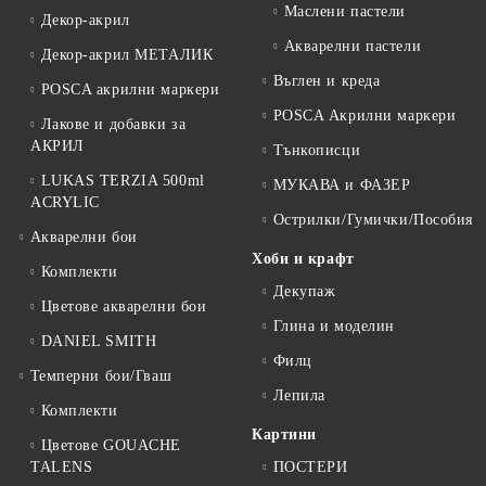
Маслени пастели
Декор-акрил
Акварелни пастели
Декор-акрил МЕТАЛИК
Въглен и креда
POSCA акрилни маркери
POSCA Акрилни маркери
Лакове и добавки за
АКРИЛ
Тънкописци
LUKAS TERZIA 500ml
МУКАВА и ФАЗЕР
ACRYLIC
Острилки/Гумички/Пособия
Акварелни бои
Хоби и крафт
Комплекти
Декупаж
Цветове акварелни бои
Глина и моделин
DANIEL SMITH
Филц
Темперни бои/Гваш
Лепила
Комплекти
Картини
Цветове GOUACHE
TALENS
ПОСТЕРИ