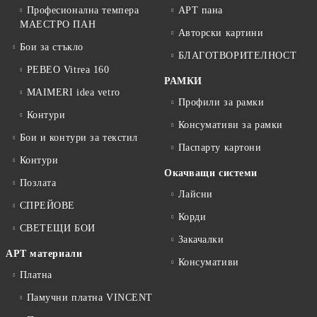
Професионална темпера
АРТ пана
МАЕСТРО ПАН
Авторски картини
Бои за стъкло
БЛАГОТВОРИТЕЛНОСТ
PEBEO Vitrea 160
РАМКИ
MAIMERI idea vetro
Профили за рамки
Контури
Консумативи за рамки
Бои и контури за текстил
Паспарту картони
Контури
Окачващи системи
Позлата
Лайсни
СПРЕЙОВЕ
Корди
СВЕТЕЩИ БОИ
Закачалки
АРТ материали
Консумативи
Платна
Памучни платна VINCENT