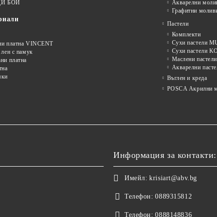
И БОИ
Акварелни моли
Графитни молив
риали
Пастели
Комплекти
Сухи пастели
ни платна VINCENT
Сухи пастели 
 лен с памук
Маслени пастели
ни платна
Акварелни пасте
тна
мки
Въглен и креда
POSCA Акрилни м
Информация за контакти:
Имейл:
krisiart@abv.bg
Телефон:
0889315812
Телефон:
0888148836