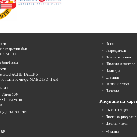
кти
Четки
е акварелни бои
Разредители
L SMITH
Лакове и лепила
и бои/Гваш
Шпакли и ножове
кти
Палитри
ве GOUACHE TALENS
Стативи
сионална темпера МАЕСТРО ПАН
Чанти и папки
тъкло
Позлата
Vitrea 160
I idea vetro
Рисуване на харт
и
СКИЦНИЦИ
нтури за текстил
Листи за рисуване
Цветни листи
ОВЕ
Моливи