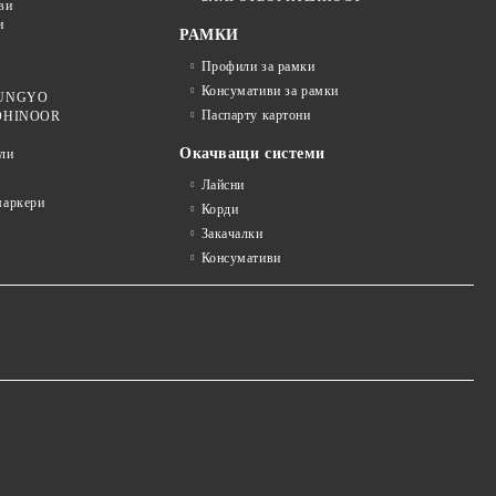
ви
и
РАМКИ
Профили за рамки
Консумативи за рамки
 MUNGYO
Паспарту картони
KOHINOOR
Окачващи системи
ли
Лайсни
аркери
Корди
Закачалки
Консумативи