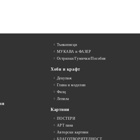
Тънкописци
МУКАВА и ФАЗЕР
Острилки/Гумички/Пособия
Хоби и крафт
Декупаж
Глина и моделин
Филц
Лепила
ия
Картини
ПОСТЕРИ
АРТ пана
Авторски картини
БЛАГОТВОРИТЕЛНОСТ