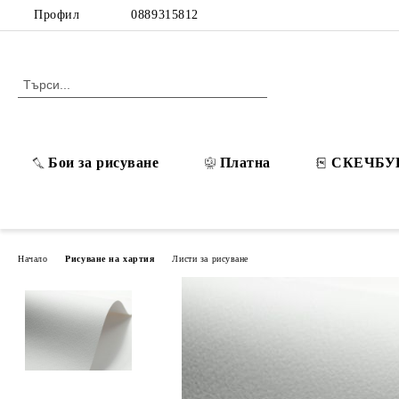
Профил
0889315812
Бои за рисуване
Платна
СКЕЧБУ
Начало
Рисуване на хартия
Листи за рисуване