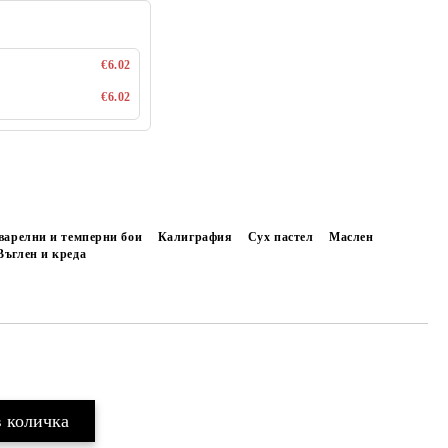
€6.02
€6.02
варелни и темперни бои
Калиграфия
Сух пастел
Маслен
Въглен и креда
Добави в желани