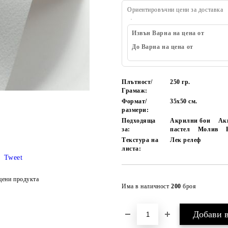
Ориентировъчни цени за доставка
Извън Варна на цена от
До Варна на цена от
Плътност/
250 гр.
Грамаж:
Формат/
35х50 см.
размери:
Подходяща
Акрилни бои
Ак
за:
пастел
Молив
Текстура на
Лек релеф
листа:
Tweet
цени продукта
Има в наличност
200
броя