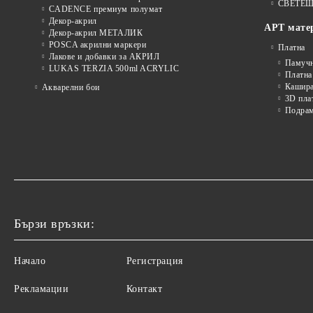
СВЕТЕЩ
CADENCE премиум полумат
Декор-акрил
АРТ мате
Декор-акрил МЕТАЛИК
POSCA акрилни маркери
Платна
Лакове и добавки за АКРИЛ
Памуч
LUKAS TERZIA 500ml ACRYLIC
Платна
Кашира
Акварелни бои
3D пла
Подра
Бързи връзки:
Начало
Регистрация
Рекламации
Контакт