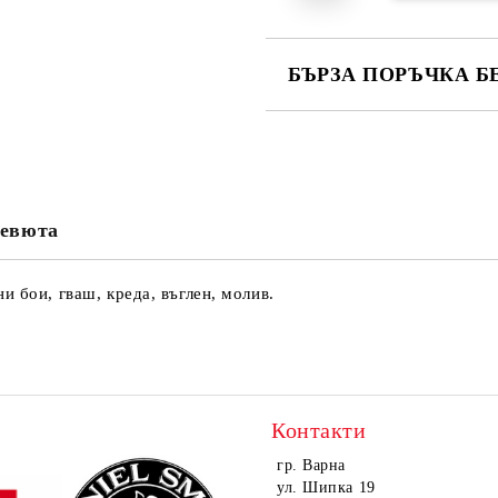
БЪРЗА ПОРЪЧКА Б
САМО ПОПЪЛНЕТЕ 4 ПОЛЕТА
евюта
Ние ще се свържем с вас в рамки
и бои, гваш, креда, въглен, молив.
Контакти
гр. Варна
ул. Шипка 19