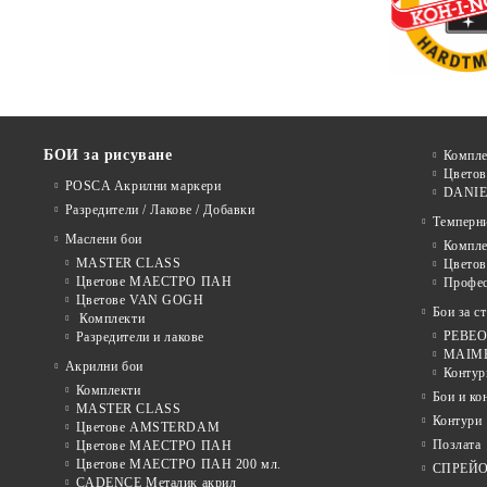
БОИ за рисуване
Компле
Цветов
POSCA Акрилни маркери
DANIE
Разредители / Лакове / Добавки
Темперн
Маслени бои
Компле
MASTER CLASS
Цвето
Цветове МАЕСТРО ПАН
Профе
Цветове VAN GOGH
Бои за с
Комплекти
PEBEO 
Разредители и лакове
MAIMER
Акрилни бои
Контур
Комплекти
Бои и ко
MASTER CLASS
Контури
Цветове AMSTERDAM
Позлата
Цветове МАЕСТРО ПАН
Цветове МАЕСТРО ПАН 200 мл.
СПРЕЙ
CADENCE Металик акрил