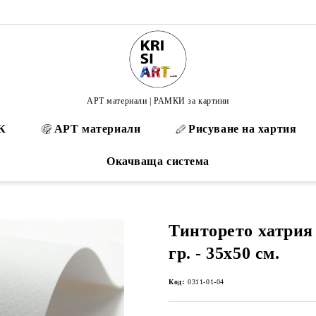
АРТ материали | РАМКИ за картини
К
АРТ материали
Рисуване на хартия
Окачваща система
Тинторето хатрия 
гр. - 35х50 см.
Код:
0311-01-04