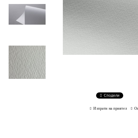
Сподели
Изпрати на приятел
О