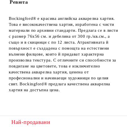
Ревюта
Bockingford® е красива английска акварелна хартия.
Това е висококачествена хартия, изработена с чисти
материали по архивни стандарти. Предлага се в листи
с размер 76х56 см. и дебелина от 300 гр./кв.см., а
също и в скицници с по 12 листа. Атрактивната й
повърхност е създадена с помощта на естествени
вълнени филцове, които й придават характерна
произволна текстура. С отличните си способности за
повдигане на цветовете, това е изключително
качествена акварелна хартия, ценена от
професионални и начинаещи художници по целия
свят. Bockingford® предлага качествена акварелна
хартия на достъпна цена.
Най-продавани