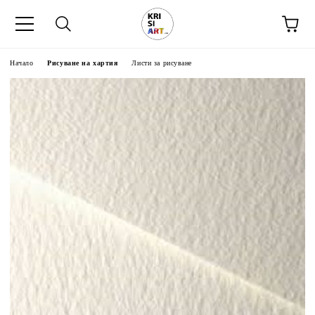
Начало
Рисуване на хартия
Листи за рисуване