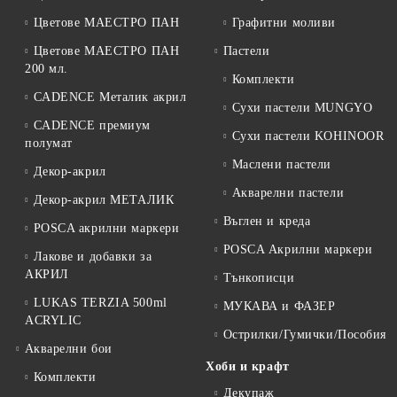
Цветове МАЕСТРО ПАН
Графитни моливи
Цветове МАЕСТРО ПАН
Пастели
200 мл.
Комплекти
CADENCE Металик акрил
Сухи пастели MUNGYO
CADENCE премиум
Сухи пастели KOHINOOR
полумат
Маслени пастели
Декор-акрил
Акварелни пастели
Декор-акрил МЕТАЛИК
Въглен и креда
POSCA акрилни маркери
POSCA Акрилни маркери
Лакове и добавки за
АКРИЛ
Тънкописци
LUKAS TERZIA 500ml
МУКАВА и ФАЗЕР
ACRYLIC
Острилки/Гумички/Пособия
Акварелни бои
Хоби и крафт
Комплекти
Декупаж