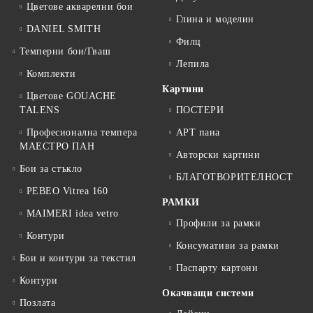
Цветове акварелни бои
Глина и моделин
DANIEL SMITH
Филц
Темперни бои/Гваш
Лепила
Комплекти
Картини
Цветове GOUACHE
TALENS
ПОСТЕРИ
Професионална темпера
АРТ пана
МАЕСТРО ПАН
Авторски картини
Бои за стъкло
БЛАГОТВОРИТЕЛНОСТ
PEBEO Vitrea 160
РАМКИ
MAIMERI idea vetro
Профили за рамки
Контури
Консумативи за рамки
Бои и контури за текстил
Паспарту картони
Контури
Окачващи системи
Позлата