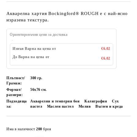
Акварелна хартия Bockingford® ROUGH е с най-ясно
изразена текстура.
Ориентировъчни цени за доставка
Извън Варна на цена от
€6.02
До Варна на цена от
€6.02
Плътност/
300 гр.
Грамаж:
Формат/
56х76 см.
размери:
Подходяща
Акварелни и темперни бои
Калиграфия
Сух
за:
пастел
Маслен пастел
Молив
Въглен и креда
Добави в желани
Има в наличност
200
броя