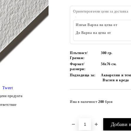
Ориентировъчни цени за доставка
Извън Варна на цена от
До Варна на цена от
Плътност/
300 гр.
Грамаж:
Формат/
56х76 см.
размери:
Подходяща за:
Акварелни и тем
Въглен и креда
Tweet
цени продукта
Има в наличност
200
броя
тветствие