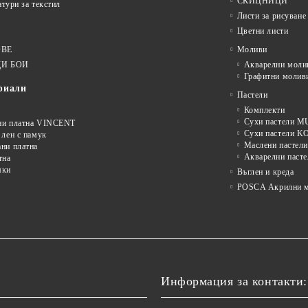
СКИЦНИЦИ
нтури за текстил
Листи за рисуване
Цветни листи
ОВЕ
Моливи
И БОИ
Акварелни моли
Графитни молив
риали
Пастели
Комплекти
Сухи пастели
ни платна VINCENT
Сухи пастели 
 лен с памук
Маслени пастели
ни платна
Акварелни пасте
тна
мки
Въглен и креда
POSCA Акрилни м
Информация за контакти: