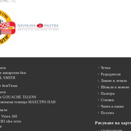
кти
Четки
е акварелни бои
Разредители
L SMITH
Лакове и лепила
и бои/Гваш
Шпакли и ножове
кти
Палитри
ве GOUACHE TALENS
Стативи
сионална темпера МАЕСТРО ПАН
Чанти и папки
тъкло
Позлата
Vitrea 160
I idea vetro
Рисуване на харт
и