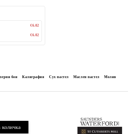
€6.02
€6.02
перни бои
Калиграфия
Сух пастел
Маслен пастел
Молив
Добави в желани