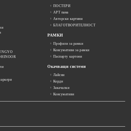
ПОСТЕРИ
АРТ пана
Авторски картини
БЛАГОТВОРИТЕЛНОСТ
ви
и
РАМКИ
Профили за рамки
Консумативи за рамки
 MUNGYO
Паспарту картони
KOHINOOR
Окачващи системи
ли
Лайсни
аркери
Корди
Закачалки
Консумативи