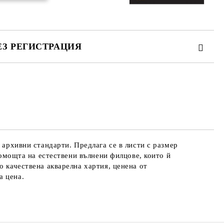
ЕЗ РЕГИСТРАЦИЯ
те на работния ден.
 архивни стандарти. Предлага се в листи с размер
 помощта на естествени вълнени филцове, които й
о качествена акварелна хартия, ценена от
а цена.