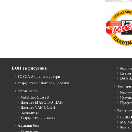
БОИ за рисуване
Компле
Цветов
POSCA Акрилни маркери
DANIE
Разредители / Лакове / Добавки
Темперн
Маслени бои
Компле
MASTER CLASS
Цвето
Цветове МАЕСТРО ПАН
Профе
Цветове VAN GOGH
Бои за с
Комплекти
PEBEO 
Разредители и лакове
MAIMER
Акрилни бои
Контур
Комплекти