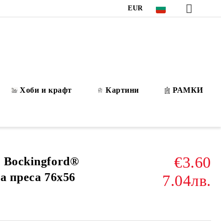
EUR
Хоби и крафт
Картини
РАМКИ
€3.60
 Bockingford®
на преса 76х56
7.04лв.