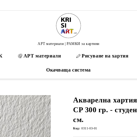
АРТ материали | РАМКИ за картини
К
АРТ материали
Рисуване на хартия
Окачваща система
Акварелна хартия
CP 300 гр. - студе
см.
Код:
0311-03-01