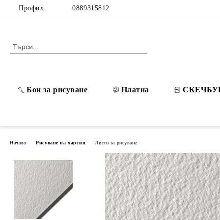
Профил
0889315812
Бои за рисуване
Платна
СКЕЧБУ
Начало
Рисуване на хартия
Листи за рисуване