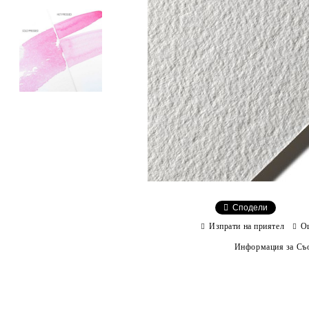
Сподели
Изпрати на приятел
О
Информация за Съо