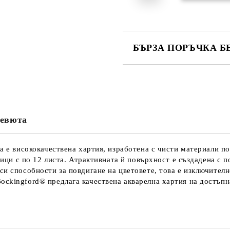
БЪРЗА ПОРЪЧКА Б
САМО ПОПЪЛНЕТЕ 4 ПОЛЕТА
евюта
Ние ще се свържем с вас в рамки
а е висококачествена хартия, изработена с чисти материали по
цници с по 12 листа. Атрактивната й повърхност е създадена с
си способности за повдигане на цветовете, това е изключителн
ockingford® предлага качествена акварелна хартия на достъпн