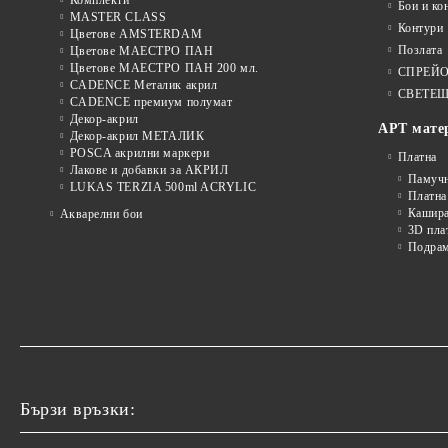
Бои и ко
MASTER CLASS
Контури
Цветове AMSTERDAM
Позлата
Цветове МАЕСТРО ПАН
Цветове МАЕСТРО ПАН 200 мл.
СПРЕЙ
CADENCE Металик акрил
СВЕТЕЩ
CADENCE премиум полумат
Декор-акрил
АРТ мате
Декор-акрил МЕТАЛИК
POSCA акрилни маркери
Платна
Лакове и добавки за АКРИЛ
Памуч
LUKAS TERZIA 500ml ACRYLIC
Платна
Кашира
Акварелни бои
3D пла
Подра
Бързи връзки: