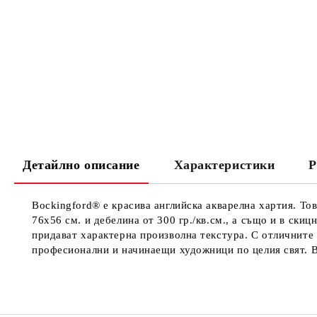
Детайлно описание
Характеристики
Р
Bockingford® е красива английска акварелна хартия. Тов
76х56 см. и дебелина от 300 гр./кв.см., а също и в ски
придават характерна произволна текстура. С отличните 
професионални и начинаещи художници по целия свят. B