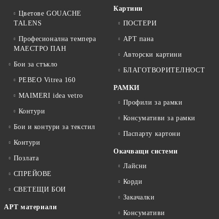
Картини
Цветове GOUACHE
TALENS
ПОСТЕРИ
Професионална темпера
АРТ пана
МАЕСТРО ПАН
Авторски картини
Бои за стъкло
БЛАГОТВОРИТЕЛНОСТ
PEBEO Vitrea 160
РАМКИ
MAIMERI idea vetro
Профили за рамки
Контури
Консумативи за рамки
Бои и контури за текстил
Паспарту картони
Контури
Окачващи системи
Позлата
Лайсни
СПРЕЙОВЕ
Корди
СВЕТЕЩИ БОИ
Закачалки
АРТ материали
Консумативи