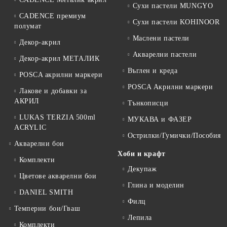
Сухи пастели MUNGYO
CADENCE премиум
Сухи пастели KOHINOOR
полумат
Маслени пастели
Декор-акрил
Акварелни пастели
Декор-акрил МЕТАЛИК
Въглен и креда
POSCA акрилни маркери
POSCA Акрилни маркери
Лакове и добавки за
АКРИЛ
Тънкописци
LUKAS TERZIA 500ml
МУКАВА и ФАЗЕР
ACRYLIC
Острилки/Гумички/Пособия
Акварелни бои
Хоби и крафт
Комплекти
Декупаж
Цветове акварелни бои
Глина и моделин
DANIEL SMITH
Филц
Темперни бои/Гваш
Лепила
Комплекти