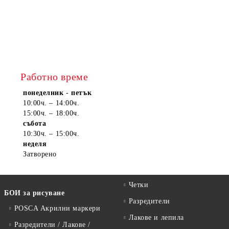
Работно време
понеделник - петък
10:00ч. – 14:00ч.
15:00ч. – 18:00ч.
събота
10:30ч. – 15:00ч.
неделя
Затворено
Четки
БОИ за рисуване
Разредители
POSCA Акрилни маркери
Лакове и лепила
Разредители / Лакове /