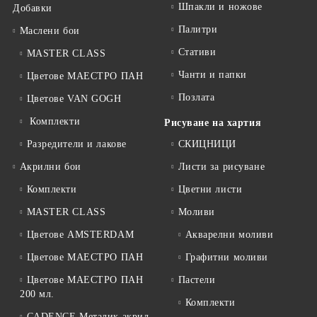
Шпакли и ножове
Добавки
Палитри
Маслени бои
Стативи
MASTER CLASS
Чанти и папки
Цветове МАЕСТРО ПАН
Позлата
Цветове VAN GOGH
Комплекти
Рисуване на хартия
Разредители и лакове
СКИЦНИЦИ
Акрилни бои
Листи за рисуване
Комплекти
Цветни листи
MASTER CLASS
Моливи
Цветове AMSTERDAM
Акварелни моливи
Цветове МАЕСТРО ПАН
Графитни моливи
Цветове МАЕСТРО ПАН
Пастели
200 мл.
Комплекти
CADENCE Металик акрил