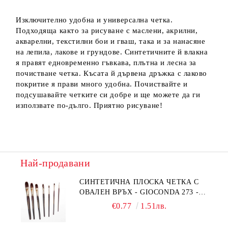
Изключително удобна и универсална четка.
Подходяща както за рисуване с маслени, акрилни,
акварелни, текстилни бои и гваш, така и за нанасяне
на лепила, лакове и грундове. Синтетичните й влакна
я правят едновременно гъвкава, плътна и лесна за
почистване четка. Късата й дървена дръжка с лаково
покритие я прави много удобна. Почиствайте и
подсушавайте четките си добре и ще можете да ги
използвате по-дълго. Приятно рисуване!
Най-продавани
СИНТЕТИЧНА ПЛОСКА ЧЕТКА С
ОВАЛЕН ВРЪХ - GIOCONDA 273 -
№1/8
€0.77
1.51лв.