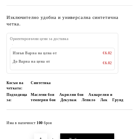
Изключително удобна и универсална синтетична
четка.
Ориентировъчни цени за доставка
Извън Варна на цена от
€6.02
До Варна на цена от
€6.02
Косъм на
Синтетика
четката:
Подходяща
Маслени бои
Акрилни бои
Акварелни и
за:
темперни бои
Декупаж
Лепило
Лак
Грунд
Добави в желани
Има в наличност
100
броя