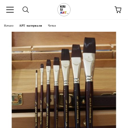
Начало
АРТ материали
Четки