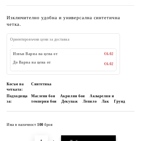
Изключително удобна и универсална синтетична
четка.
Ориентировъчни цени за доставка
Извън Варна на цена от
€6.02
До Варна на цена от
€6.02
Косъм на
Синтетика
четката:
Подходяща
Маслени бои
Акрилни бои
Акварелни и
за:
темперни бои
Декупаж
Лепило
Лак
Грунд
Добави в желани
Има в наличност
100
броя