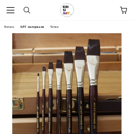
Начало
АРТ материали
Четки