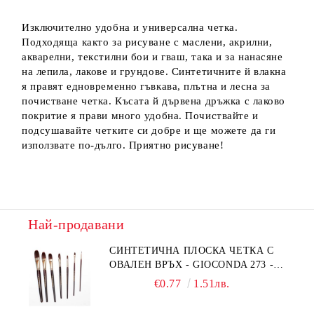
Изключително удобна и универсална четка.
Подходяща както за рисуване с маслени, акрилни,
акварелни, текстилни бои и гваш, така и за нанасяне
на лепила, лакове и грундове. Синтетичните й влакна
я правят едновременно гъвкава, плътна и лесна за
почистване четка. Късата й дървена дръжка с лаково
покритие я прави много удобна. Почиствайте и
подсушавайте четките си добре и ще можете да ги
използвате по-дълго. Приятно рисуване!
Най-продавани
СИНТЕТИЧНА ПЛОСКА ЧЕТКА С
ОВАЛЕН ВРЪХ - GIOCONDA 273 -
№1/8
€0.77
1.51лв.