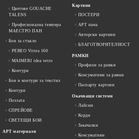
Картини
Цветове GOUACHE
TALENS
ПОСТЕРИ
Професионална темпера
АРТ пана
МАЕСТРО ПАН
Авторски картини
Бои за стъкло
БЛАГОТВОРИТЕЛНОСТ
PEBEO Vitrea 160
РАМКИ
MAIMERI idea vetro
Профили за рамки
Контури
Консумативи за рамки
Бои и контури за текстил
Паспарту картони
Контури
Окачващи системи
Позлата
Лайсни
СПРЕЙОВЕ
Корди
СВЕТЕЩИ БОИ
Закачалки
АРТ материали
Консумативи