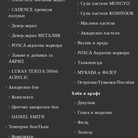
Сухи пастели MUNGYO
CADENCE премиум
Сухи пастели KOHINOOR
полумат
Маслени пастели
Декор-акрил
Акварелни пастели
Декор-акрил МЕТАЛИК
Въглен и креда
POSCA акрилни маркери
POSCA Акрилни маркери
Лакове и добавки за
АКРИЛ
Тънкописци
LUKAS TERZIA 500ml
МУКАВА и ФАЗЕР
ACRYLIC
Острилки/Гумички/Пособия
Акварелни бои
Хоби и крафт
Комплекти
Декупаж
Цветове акварелни бои
Глина и моделин
DANIEL SMITH
Филц
Темперни бои/Гваш
Лепила
Комплекти