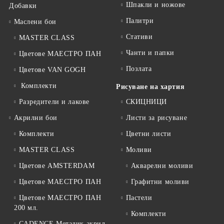
Шпакли и ножове
Добавки
Палитри
Маслени бои
Стативи
MASTER CLASS
Чанти и папки
Цветове МАЕСТРО ПАН
Позлата
Цветове VAN GOGH
Комплекти
Рисуване на хартия
Разредители и лакове
СКИЦНИЦИ
Акрилни бои
Листи за рисуване
Комплекти
Цветни листи
MASTER CLASS
Моливи
Цветове AMSTERDAM
Акварелни моливи
Цветове МАЕСТРО ПАН
Графитни моливи
Цветове МАЕСТРО ПАН
Пастели
200 мл.
Комплекти
CADENCE Металик акрил