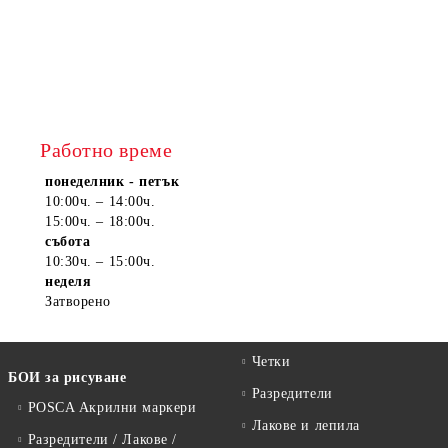
Работно време
понеделник - петък
10:00ч. – 14:00ч.
15:00ч. – 18:00ч.
събота
10:30ч. – 15:00ч.
неделя
Затворено
Четки
БОИ за рисуване
Разредители
POSCA Акрилни маркери
Лакове и лепила
Разредители / Лакове /