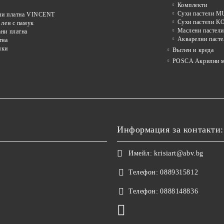
Комплекти
Сухи пастели
ни платна VINCENT
Сухи пастели 
 лен с памук
Маслени пастели
ни платна
Акварелни пасте
тна
мки
Въглен и креда
POSCA Акрилни м
Информация за контакти:
Имейл:
krisiart@abv.bg
Телефон:
0889315812
Телефон:
0888148836