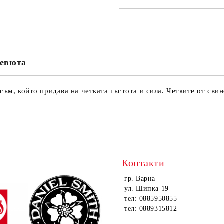
САМО ПОПЪЛНЕТЕ 4 ПОЛЕТА
евюта
Ние ще се свържем с вас в рамки
съм, който придава на четката гъстота и сила. Четките от сви
Контакти
гр. Варна
ул. Шипка 19
тел: 0885950855
тел: 0889315812