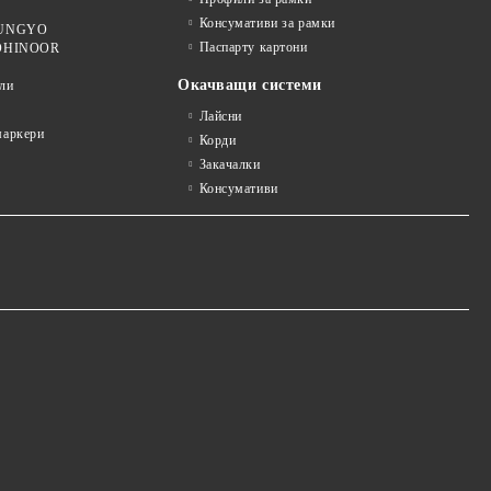
Консумативи за рамки
 MUNGYO
Паспарту картони
KOHINOOR
Окачващи системи
ли
Лайсни
аркери
Корди
Закачалки
Консумативи