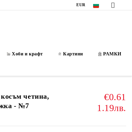
EUR
Хоби и крафт
Картини
РАМКИ
€0.61
 косъм четина,
ъжка - №7
1.19лв.