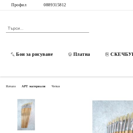
Профил
0889315812
Бои за рисуване
Платна
СКЕЧБУ
Начало
АРТ материали
Четки