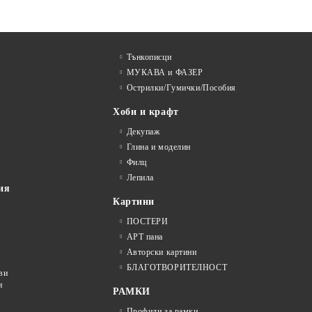
Тънкописци
МУКАВА и ФАЗЕР
Острилки/Гумички/Пособия
Хоби и крафт
Декупаж
Глина и моделин
Филц
Лепила
ия
Картини
ПОСТЕРИ
АРТ пана
Авторски картини
БЛАГОТВОРИТЕЛНОСТ
ви
и
РАМКИ
Профили за рамки