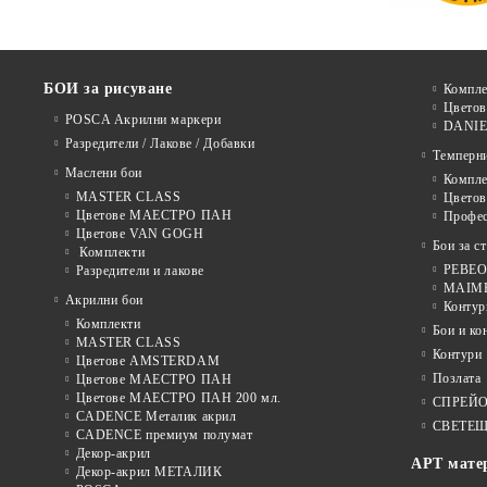
БОИ за рисуване
Компле
Цветов
POSCA Акрилни маркери
DANIE
Разредители / Лакове / Добавки
Темперн
Маслени бои
Компле
MASTER CLASS
Цвето
Цветове МАЕСТРО ПАН
Профе
Цветове VAN GOGH
Бои за с
Комплекти
PEBEO 
Разредители и лакове
MAIMER
Акрилни бои
Контур
Комплекти
Бои и ко
MASTER CLASS
Контури
Цветове AMSTERDAM
Позлата
Цветове МАЕСТРО ПАН
Цветове МАЕСТРО ПАН 200 мл.
СПРЕЙ
CADENCE Металик акрил
СВЕТЕЩ
CADENCE премиум полумат
Декор-акрил
АРТ мате
Декор-акрил МЕТАЛИК