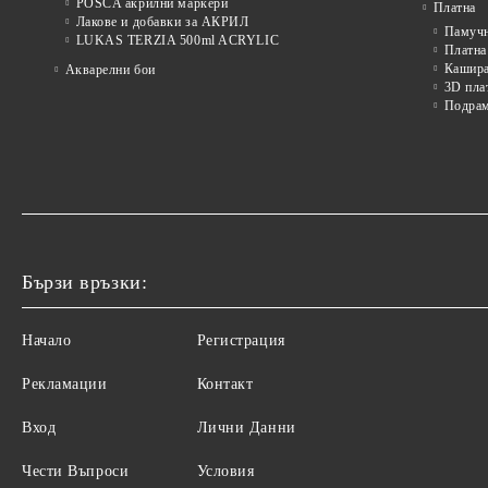
POSCA акрилни маркери
Платна
Лакове и добавки за АКРИЛ
Памуч
LUKAS TERZIA 500ml ACRYLIC
Платна
Кашира
Акварелни бои
3D пла
Подра
Бързи връзки:
Начало
Регистрация
Рекламации
Контакт
Вход
Лични Данни
Чести Въпроси
Условия