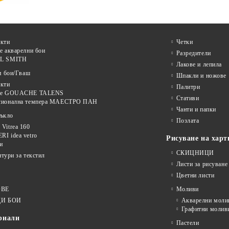
кти
Четки
е акварелни бои
Разредители
L SMITH
Лакове и лепила
и бои/Гваш
Шпакли и ножове
кти
Палитри
ве GOUACHE TALENS
Стативи
сионална темпера МАЕСТРО ПАН
Чанти и папки
тъкло
Позлата
Vitrea 160
I idea vetro
Рисуване на харт
и
СКИЦНИЦИ
нтури за текстил
Листи за рисуване
Цветни листи
ОВЕ
Моливи
И БОИ
Акварелни моли
Графитни молив
риали
Пастели