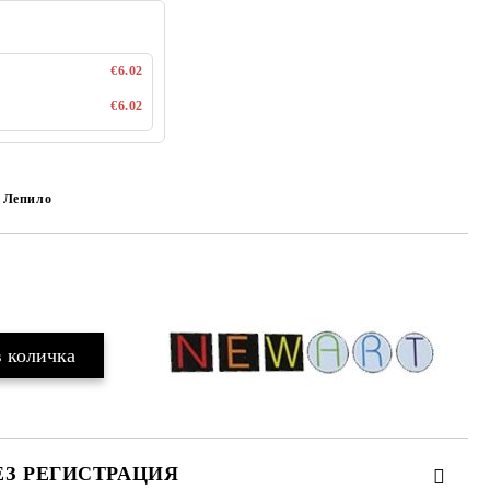
€6.02
€6.02
Лепило
Добави в желани
ЕЗ РЕГИСТРАЦИЯ