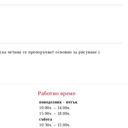
те на работния ден.
нска четина се препоръчват основно за рисуване с
Работно време
понеделник - петък
10:00ч. – 14:00ч.
15:00ч. – 18:00ч.
събота
10:30ч. – 15:00ч.