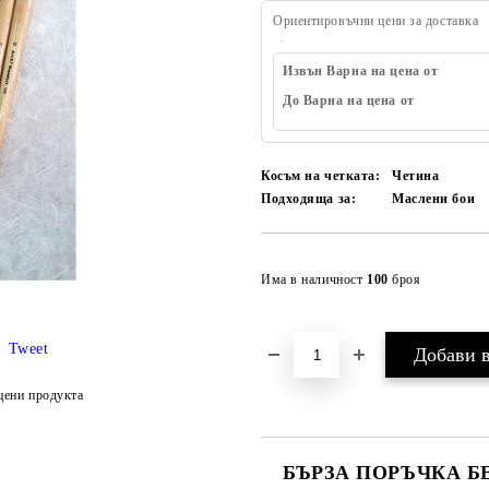
Ориентировъчни цени за доставка
Извън Варна на цена от
До Варна на цена от
Косъм на четката:
Четина
Подходяща за:
Маслени бои
Има в наличност
100
броя
Tweet
цени продукта
БЪРЗА ПОРЪЧКА Б