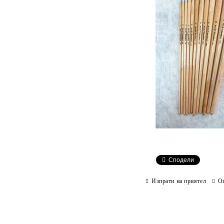
Сподели
Изпрати на приятел
О