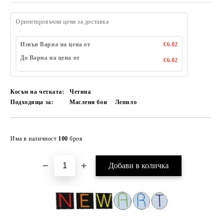
Ориентировъчни цени за доставка
Извън Варна на цена от
€6.02
До Варна на цена от
€6.02
Косъм на четката:
Четина
Подходяща за:
Маслени бои
Лепило
Добави в желани
Има в наличност
100
броя