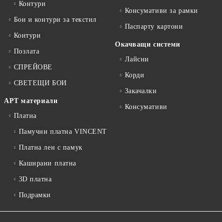
Контури
Консумативи за рамки
Бои и контури за текстил
Паспарту картони
Контури
Окачващи системи
Позлата
Лайсни
СПРЕЙОВЕ
Корди
СВЕТЕЩИ БОИ
Закачалки
АРТ материали
Консумативи
Платна
Памучни платна VINCENT
Платна лен с памук
Каширани платна
3D платна
Подрамки