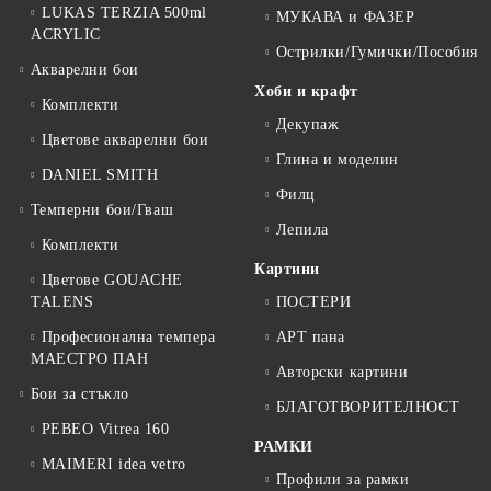
LUKAS TERZIA 500ml
МУКАВА и ФАЗЕР
ACRYLIC
Острилки/Гумички/Пособия
Акварелни бои
Хоби и крафт
Комплекти
Декупаж
Цветове акварелни бои
Глина и моделин
DANIEL SMITH
Филц
Темперни бои/Гваш
Лепила
Комплекти
Картини
Цветове GOUACHE
TALENS
ПОСТЕРИ
Професионална темпера
АРТ пана
МАЕСТРО ПАН
Авторски картини
Бои за стъкло
БЛАГОТВОРИТЕЛНОСТ
PEBEO Vitrea 160
РАМКИ
MAIMERI idea vetro
Профили за рамки