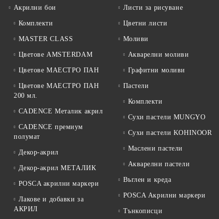
Акрилни бои
Листи за рисуване
Комплекти
Цветни листи
MASTER CLASS
Моливи
Цветове AMSTERDAM
Акварелни моливи
Цветове МАЕСТРО ПАН
Графитни моливи
Цветове МАЕСТРО ПАН
Пастели
200 мл.
Комплекти
CADENCE Металик акрил
Сухи пастели MUNGYO
CADENCE премиум
Сухи пастели KOHINOOR
полумат
Маслени пастели
Декор-акрил
Акварелни пастели
Декор-акрил МЕТАЛИК
Въглен и креда
POSCA акрилни маркери
POSCA Акрилни маркери
Лакове и добавки за
АКРИЛ
Тънкописци