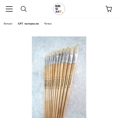
Начало
АРТ материали
Четки