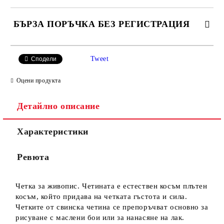
БЪРЗА ПОРЪЧКА БЕЗ РЕГИСТРАЦИЯ
САМО ПОПЪЛНЕТЕ 4 ПОЛЕТА
Tweet
Сподели
Оцени продукта
Детайлно описание
Характеристики
Ние ще се свържем с вас в рамките на работния ден.
Ревюта
Четка за живопис. Четината е естествен косъм плътен
косъм, който придава на четката гъстота и сила.
Четките от свинска четина се препоръчват основно за
рисуване с маслени бои или за нанасяне на лак.