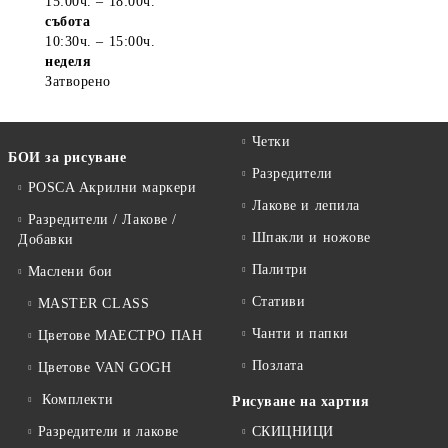
15:00ч. – 18:00ч.
събота
10:30ч. – 15:00ч.
неделя
Затворено
Четки
БОИ за рисуване
Разредители
POSCA Акрилни маркери
Лакове и лепила
Разредители / Лакове /
Шпакли и ножове
Добавки
Палитри
Маслени бои
Стативи
MASTER CLASS
Чанти и папки
Цветове МАЕСТРО ПАН
Позлата
Цветове VAN GOGH
Комплекти
Рисуване на хартия
Разредители и лакове
СКИЦНИЦИ