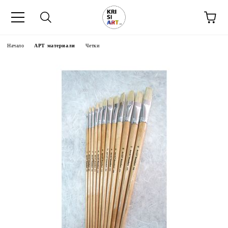
Начало
АРТ материали
Четки