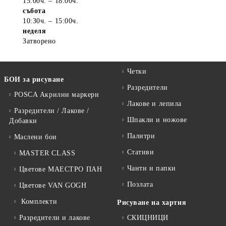
15:00ч. – 18:00ч.
събота
10:30ч. – 15:00ч.
неделя
Затворено
Четки
БОИ за рисуване
Разредители
POSCA Акрилни маркери
Лакове и лепила
Разредители / Лакове /
Шпакли и ножове
Добавки
Палитри
Маслени бои
Стативи
MASTER CLASS
Чанти и папки
Цветове МАЕСТРО ПАН
Позлата
Цветове VAN GOGH
Комплекти
Рисуване на хартия
Разредители и лакове
СКИЦНИЦИ