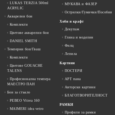
LUKAS TERZIA 500ml
МУКАВА и ФАЗЕР
ACRYLIC
Острилки/Гумички/Пособия
Акварелни бои
Хоби и крафт
Комплекти
Декупаж
Цветове акварелни бои
Глина и моделин
DANIEL SMITH
Филц
Темперни бои/Гваш
Лепила
Комплекти
Картини
Цветове GOUACHE
TALENS
ПОСТЕРИ
Професионална темпера
АРТ пана
МАЕСТРО ПАН
Авторски картини
Бои за стъкло
БЛАГОТВОРИТЕЛНОСТ
PEBEO Vitrea 160
РАМКИ
MAIMERI idea vetro
Профили за рамки