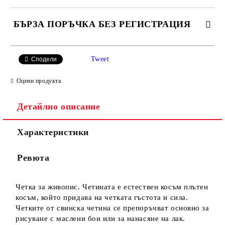
БЪРЗА ПОРЪЧКА БЕЗ РЕГИСТРАЦИЯ
САМО ПОПЪЛНЕТЕ 4 ПОЛЕТА
Tweet
Сподели
Оцени продукта
Детайлно описание
Характеристики
Ние ще се свържем с вас в рамките на работния ден.
Ревюта
Четка за живопис. Четината е естествен косъм плътен
косъм, който придава на четката гъстота и сила.
Четките от свинска четина се препоръчват основно за
рисуване с маслени бои или за нанасяне на лак.