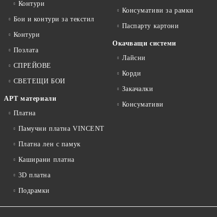
Контури
Консумативи за рамки
Бои и контури за текстил
Паспарту картони
Контури
Окачващи системи
Позлата
Лайсни
СПРЕЙОВЕ
Корди
СВЕТЕЩИ БОИ
Закачалки
АРТ материали
Консумативи
Платна
Памучни платна VINCENT
Платна лен с памук
Каширани платна
3D платна
Подрамки