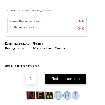
Ориентировъчни цени за доставка
Извън Варна на цена от
€6.02
До Варна на цена от
€6.02
Косъм на четката:
Четина
Подходяща за:
Маслени бои
Лепило
Добави в желани
Има в наличност
100
броя