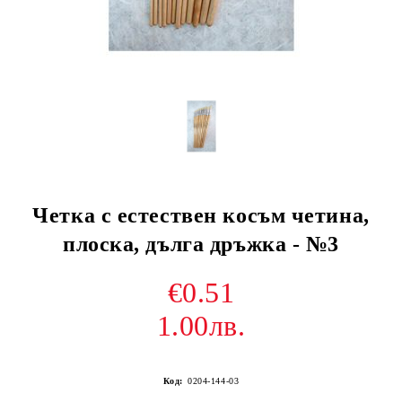
Четка с естествен косъм четина,
плоска, дълга дръжка - №3
€0.51
1.00лв.
Код:
0204-144-03