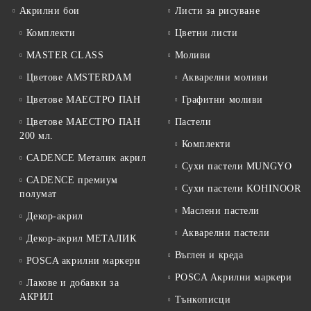
Акрилни бои
Листи за рисуване
Комплекти
Цветни листи
MASTER CLASS
Моливи
Цветове AMSTERDAM
Акварелни моливи
Цветове МАЕСТРО ПАН
Графитни моливи
Цветове МАЕСТРО ПАН
Пастели
200 мл.
Комплекти
CADENCE Металик акрил
Сухи пастели MUNGYO
CADENCE премиум
Сухи пастели KOHINOOR
полумат
Маслени пастели
Декор-акрил
Акварелни пастели
Декор-акрил МЕТАЛИК
Въглен и креда
POSCA акрилни маркери
POSCA Акрилни маркери
Лакове и добавки за
АКРИЛ
Тънкописци