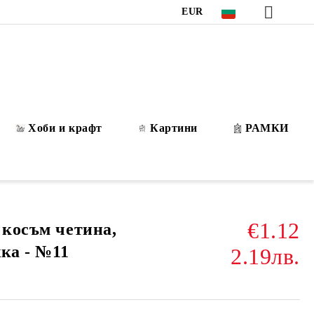
EUR
Хоби и крафт
Картини
РАМКИ
€1.12
 косъм четина,
жка - №11
2.19лв.