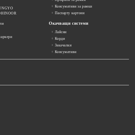
Консумативи за рамки
 MUNGYO
Паспарту картони
KOHINOOR
Окачващи системи
ли
Лайсни
аркери
Корди
Закачалки
Консумативи