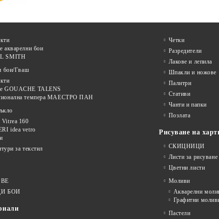
кти
Четки
е акварелни бои
Разредители
L SMITH
Лакове и лепила
и бои/Гваш
Шпакли и ножове
кти
Палитри
ве GOUACHE TALENS
Стативи
сионална темпера МАЕСТРО ПАН
Чанти и папки
тъкло
Позлата
Vitrea 160
I idea vetro
Рисуване на харт
и
СКИЦНИЦИ
нтури за текстил
Листи за рисуване
Цветни листи
ОВЕ
Моливи
И БОИ
Акварелни моли
Графитни молив
риали
Пастели