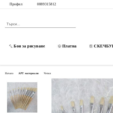
Профил
0889315812
Бои за рисуване
Платна
СКЕЧБУ
Начало
АРТ материали
Четки