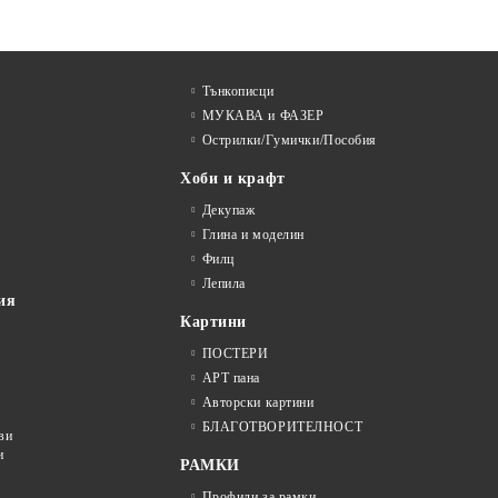
Тънкописци
МУКАВА и ФАЗЕР
Острилки/Гумички/Пособия
Хоби и крафт
Декупаж
Глина и моделин
Филц
Лепила
ия
Картини
ПОСТЕРИ
АРТ пана
Авторски картини
БЛАГОТВОРИТЕЛНОСТ
ви
и
РАМКИ
Профили за рамки