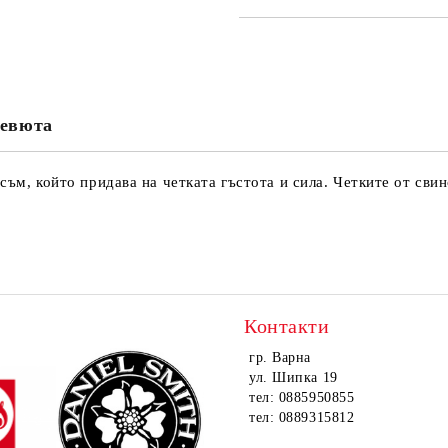
САМО ПОПЪЛНЕТЕ 4 ПОЛЕТА
евюта
Ние ще се свържем с вас в рамки
съм, който придава на четката гъстота и сила. Четките от сви
Контакти
гр. Варна
ул. Шипка 19
тел: 0885950855
тел: 0889315812