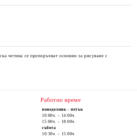
те на работния ден.
нска четина се препоръчват основно за рисуване с
Работно време
понеделник - петък
10:00ч. – 14:00ч.
15:00ч. – 18:00ч.
събота
10:30ч. – 15:00ч.