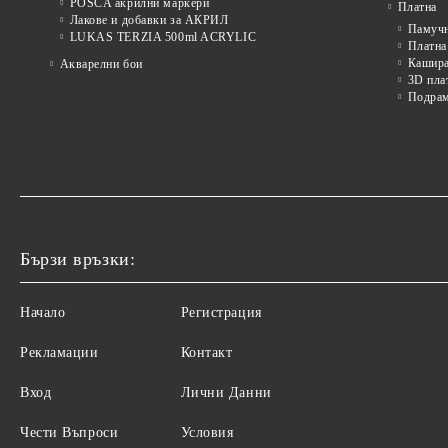
POSCA акрилни маркери
Платна
Лакове и добавки за АКРИЛ
Памуч
LUKAS TERZIA 500ml ACRYLIC
Платна
Кашира
Акварелни бои
3D пла
Подра
Бързи връзки:
Начало
Регистрация
Рекламации
Контакт
Вход
Лични Данни
Чести Въпроси
Условия