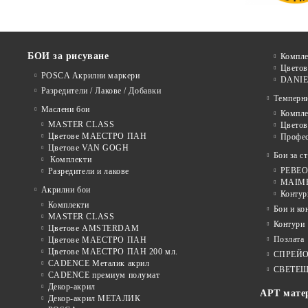
БОИ за рисуване
Компле
Цветов
POSCA Акрилни маркери
DANIE
Разредители / Лакове / Добавки
Темперн
Маслени бои
Компле
MASTER CLASS
Цвето
Цветове МАЕСТРО ПАН
Профе
Цветове VAN GOGH
Бои за с
Комплекти
PEBEO 
Разредители и лакове
MAIMER
Акрилни бои
Контур
Комплекти
Бои и ко
MASTER CLASS
Контури
Цветове AMSTERDAM
Позлата
Цветове МАЕСТРО ПАН
Цветове МАЕСТРО ПАН 200 мл.
СПРЕЙ
CADENCE Металик акрил
СВЕТЕЩ
CADENCE премиум полумат
Декор-акрил
АРТ мате
Декор-акрил МЕТАЛИК