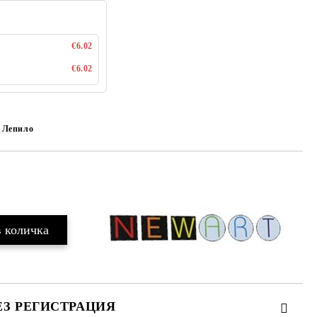
€6.02
€6.02
Лепило
Добави в желани
ЕЗ РЕГИСТРАЦИЯ