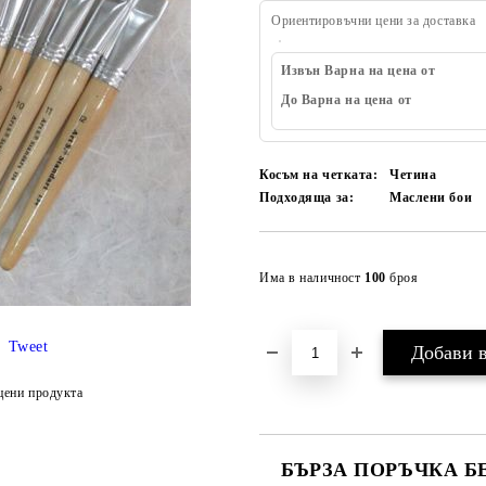
Ориентировъчни цени за доставка
Извън Варна на цена от
До Варна на цена от
Косъм на четката:
Четина
Подходяща за:
Маслени бои
Има в наличност
100
броя
Tweet
цени продукта
БЪРЗА ПОРЪЧКА Б