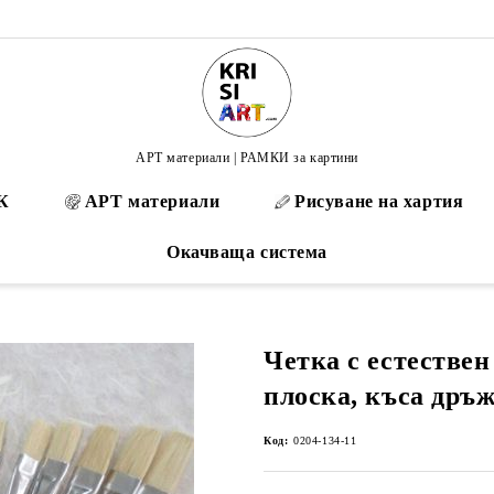
АРТ материали | РАМКИ за картини
К
АРТ материали
Рисуване на хартия
Окачваща система
Четка с естествен
плоска, къса дръ
Код:
0204-134-11