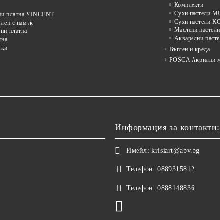
Комплекти
Сухи пастели
ни платна VINCENT
Сухи пастели 
 лен с памук
Маслени пастели
ни платна
Акварелни пасте
тна
мки
Въглен и креда
POSCA Акрилни м
Информация за контакти:
Имейл:
krisiart@abv.bg
Телефон:
0889315812
Телефон:
0888148836