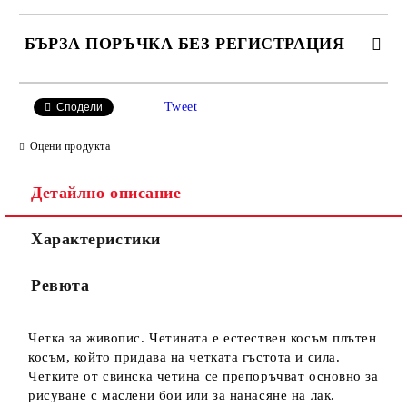
БЪРЗА ПОРЪЧКА БЕЗ РЕГИСТРАЦИЯ
САМО ПОПЪЛНЕТЕ 4 ПОЛЕТА
Tweet
Сподели
Оцени продукта
Детайлно описание
Характеристики
Ние ще се свържем с вас в рамките на работния ден.
Ревюта
Четка за живопис. Четината е естествен косъм плътен
косъм, който придава на четката гъстота и сила.
Четките от свинска четина се препоръчват основно за
рисуване с маслени бои или за нанасяне на лак.