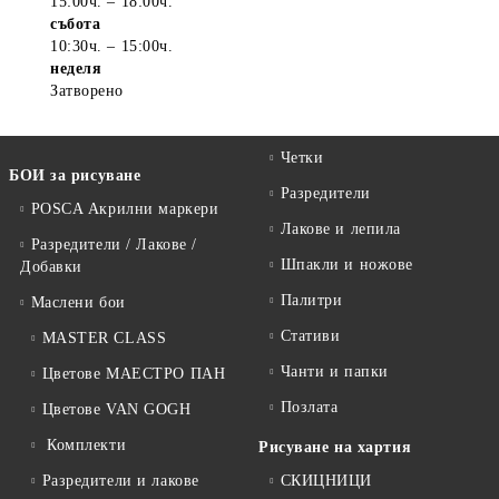
15:00ч. – 18:00ч.
събота
10:30ч. – 15:00ч.
неделя
Затворено
Четки
БОИ за рисуване
Разредители
POSCA Акрилни маркери
Лакове и лепила
Разредители / Лакове /
Шпакли и ножове
Добавки
Палитри
Маслени бои
Стативи
MASTER CLASS
Чанти и папки
Цветове МАЕСТРО ПАН
Позлата
Цветове VAN GOGH
Комплекти
Рисуване на хартия
Разредители и лакове
СКИЦНИЦИ