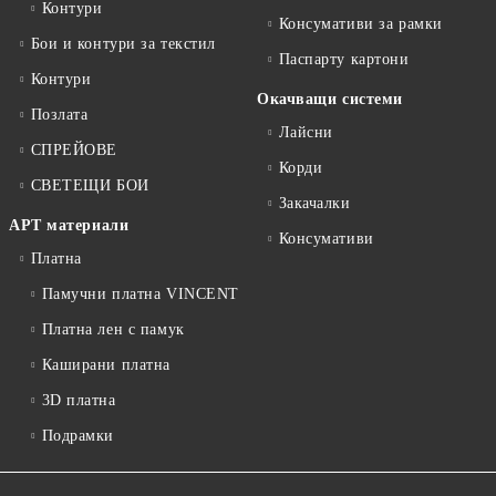
Контури
Консумативи за рамки
Бои и контури за текстил
Паспарту картони
Контури
Окачващи системи
Позлата
Лайсни
СПРЕЙОВЕ
Корди
СВЕТЕЩИ БОИ
Закачалки
АРТ материали
Консумативи
Платна
Памучни платна VINCENT
Платна лен с памук
Каширани платна
3D платна
Подрамки