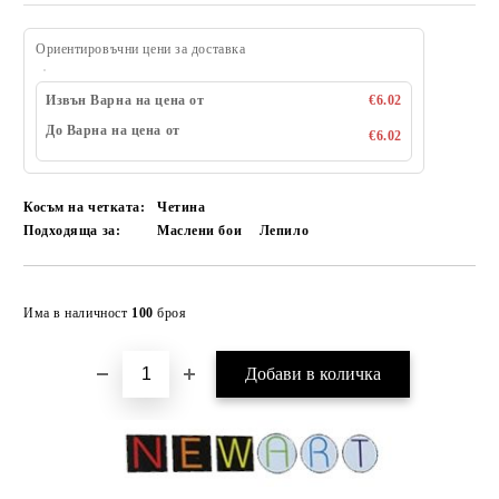
Ориентировъчни цени за доставка
Извън Варна на цена от
€6.02
До Варна на цена от
€6.02
Косъм на четката:
Четина
Подходяща за:
Маслени бои
Лепило
Добави в желани
Има в наличност
100
броя