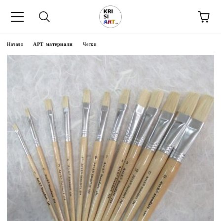
Начало
АРТ материали
Четки