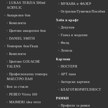
LUKAS TERZIA 500ml
МУКАВА и ФАЗЕР
ACRYLIC
Острилки/Гумички/Пособия
Акварелни бои
Хоби и крафт
Комплекти
Декупаж
Цветове акварелни бои
Глина и моделин
DANIEL SMITH
Филц
Темперни бои/Гваш
Лепила
Комплекти
Картини
Цветове GOUACHE
TALENS
ПОСТЕРИ
Професионална темпера
АРТ пана
МАЕСТРО ПАН
Авторски картини
Бои за стъкло
БЛАГОТВОРИТЕЛНОСТ
PEBEO Vitrea 160
РАМКИ
MAIMERI idea vetro
Профили за рамки