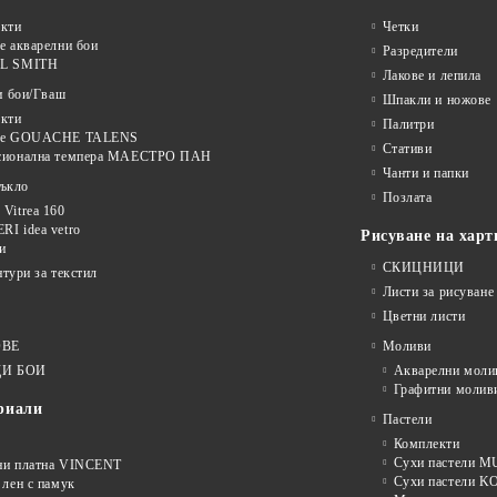
кти
Четки
е акварелни бои
Разредители
L SMITH
Лакове и лепила
и бои/Гваш
Шпакли и ножове
кти
Палитри
ве GOUACHE TALENS
Стативи
сионална темпера МАЕСТРО ПАН
Чанти и папки
тъкло
Позлата
Vitrea 160
I idea vetro
Рисуване на харт
и
СКИЦНИЦИ
нтури за текстил
Листи за рисуване
Цветни листи
ОВЕ
Моливи
И БОИ
Акварелни моли
Графитни молив
риали
Пастели
Комплекти
Сухи пастели
ни платна VINCENT
Сухи пастели 
 лен с памук