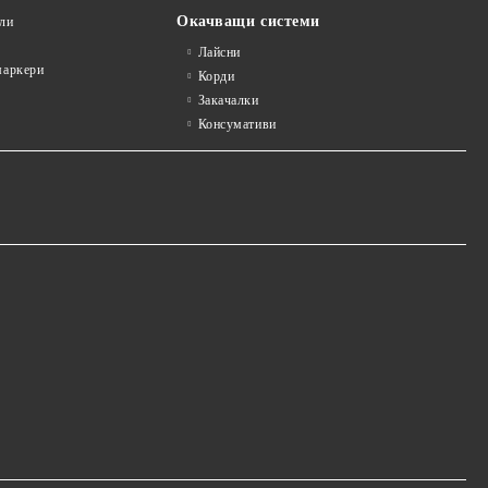
Окачващи системи
ли
Лайсни
аркери
Корди
Закачалки
Консумативи