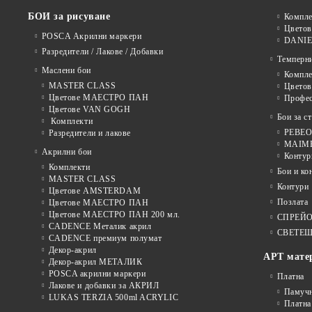
БОИ за рисуване
Компле
Цветов
POSCA Акрилни маркери
DANIE
Разредители / Лакове / Добавки
Темперн
Маслени бои
Компле
MASTER CLASS
Цвето
Цветове МАЕСТРО ПАН
Профе
Цветове VAN GOGH
Бои за с
Комплекти
PEBEO 
Разредители и лакове
MAIMER
Акрилни бои
Контур
Комплекти
Бои и ко
MASTER CLASS
Контури
Цветове AMSTERDAM
Позлата
Цветове МАЕСТРО ПАН
Цветове МАЕСТРО ПАН 200 мл.
СПРЕЙ
CADENCE Металик акрил
СВЕТЕЩ
CADENCE премиум полумат
Декор-акрил
АРТ мате
Декор-акрил МЕТАЛИК
POSCA акрилни маркери
Платна
Лакове и добавки за АКРИЛ
Памуч
LUKAS TERZIA 500ml ACRYLIC
Платна