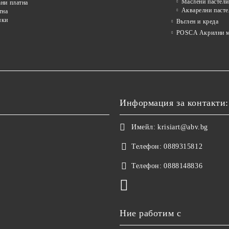
Маслени пастели
ни платна
Акварелни пасте
тна
мки
Въглен и креда
POSCA Акрилни м
Информация за контакти:
Имейл:
krisiart@abv.bg
Телефон:
0889315812
Телефон:
0888148836
Ние работим с