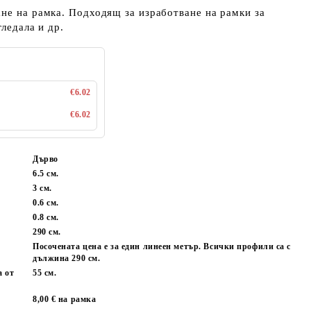
не на рамка. Подходящ за изработване на рамки за
гледала и др.
€6.02
€6.02
Дърво
6.5 см.
3 см.
0.6 см.
0.8 см.
:
290 см.
Посочената цена е за един линеен метър. Всички профили са с
дължина 290 см.
а от
55 см.
8,00 € на рамка