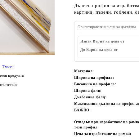
Дървен профил за изработва
картини, пъзели, гоблени, о
Ориентировъчни цени за доставка
Извън Варна на цена от
До Варна на цена от
Tweet
Материал:
цени продукта
Ширина на профила:
Височина на профила:
тветствие
Ширина фалц:
Дълбочина фалц:
Максимална дължина на профила
ВАЖНО:
Отпадък при изработване на рамк
този профил:
Цена за изработване на рамка: