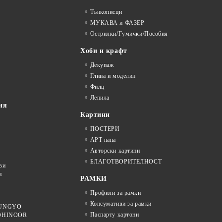
Тънкописци
МУКАВА и ФАЗЕР
Острилки/Гумички/Пособия
Хоби и крафт
Декупаж
Глина и моделин
Филц
Лепила
ия
Картини
ПОСТЕРИ
АРТ пана
Авторски картини
БЛАГОТВОРИТЕЛНОСТ
ви
и
РАМКИ
Профили за рамки
Консумативи за рамки
 MUNGYO
Паспарту картони
KOHINOOR