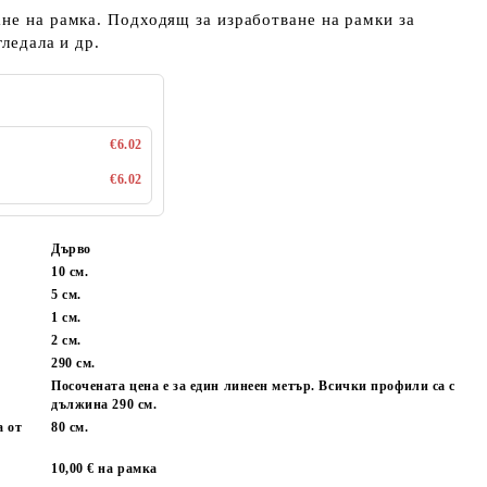
не на рамка. Подходящ за изработване на рамки за
гледала и др.
€6.02
€6.02
Дърво
10 см.
5 см.
1 см.
2 см.
:
290 см.
Посочената цена е за един линеен метър. Всички профили са с
дължина 290 см.
а от
80 см.
10,00 € на рамка