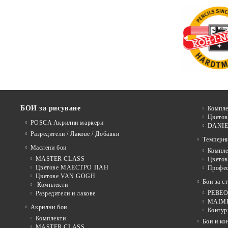
БОИ за рисуване
Компле
Цветов
POSCA Акрилни маркери
DANIE
Разредители / Лакове / Добавки
Темперн
Маслени бои
Компле
MASTER CLASS
Цвето
Цветове МАЕСТРО ПАН
Профе
Цветове VAN GOGH
Бои за с
Комплекти
PEBEO 
Разредители и лакове
MAIMER
Акрилни бои
Контур
Комплекти
Бои и ко
MASTER CLASS