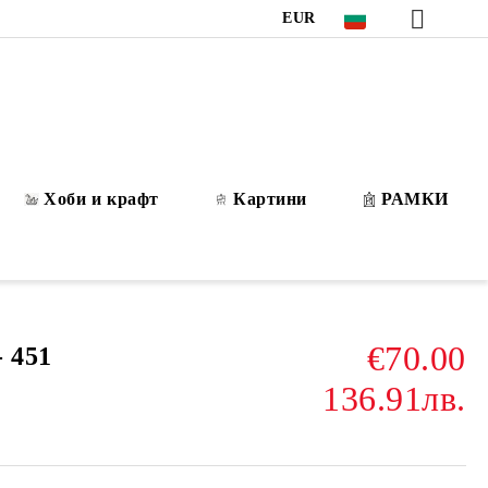
EUR
Хоби и крафт
Картини
РАМКИ
€70.00
 451
136.91лв.