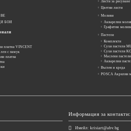
Листи за рисуване
Цветни листи
ОВЕ
Моливи
И БОИ
Акварелни моли
Графитни молив
риали
Пастели
Комплекти
Сухи пастели
ни платна VINCENT
Сухи пастели 
 лен с памук
Маслени пастели
ни платна
Акварелни пасте
тна
мки
Въглен и креда
POSCA Акрилни м
Информация за контакти:
Имейл:
krisiart@abv.bg