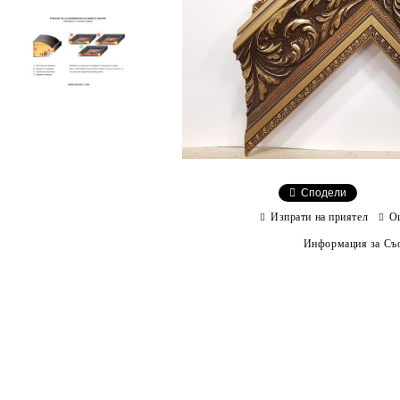
Сподели
Изпрати на приятел
О
Информация за Съо