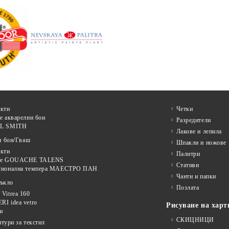
кти
Четки
е акварелни бои
Разредители
L SMITH
Лакове и лепила
и бои/Гваш
Шпакли и ножове
кти
Палитри
ве GOUACHE TALENS
Стативи
сионална темпера МАЕСТРО ПАН
Чанти и папки
тъкло
Позлата
Vitrea 160
I idea vetro
Рисуване на харт
и
СКИЦНИЦИ
нтури за текстил