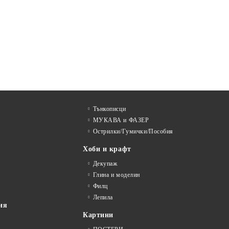
Тънкописци
МУКАВА и ФАЗЕР
Острилки/Гумички/Пособия
Хоби и крафт
Декупаж
Глина и моделин
Филц
Лепила
ия
Картини