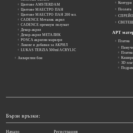
Контури
Цветове AMSTERDAM
Позлата
Цветове МАЕСТРО ПАН
Цветове МАЕСТРО ПАН 200 мл.
СПРЕЙ
CADENCE Металик акрил
СВЕТЕЩ
CADENCE премиум полумат
Декор-акрил
АРТ мате
Декор-акрил МЕТАЛИК
POSCA акрилни маркери
Платна
Лакове и добавки за АКРИЛ
Памуч
LUKAS TERZIA 500ml ACRYLIC
Платна
Кашира
Акварелни бои
3D пла
Подра
Бързи връзки:
Начало
Регистрация