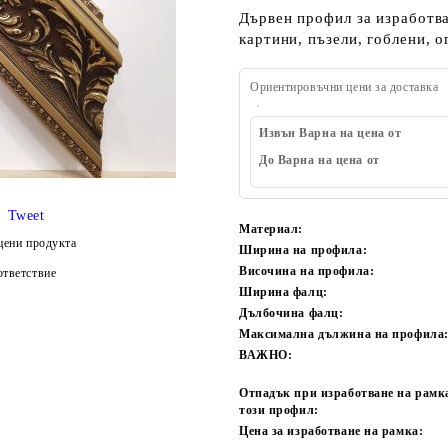
Дървен профил за изработва
картини, пъзели, гоблени, о
Ориентировъчни цени за доставка
Извън Варна на цена от
До Варна на цена от
Tweet
Материал:
цени продукта
Ширина на профила:
Височина на профила:
тветствие
Ширина фалц:
Дълбочина фалц:
Максимална дължина на профила
ВАЖНО:
Отпадък при изработване на рамк
този профил:
Цена за изработване на рамка: