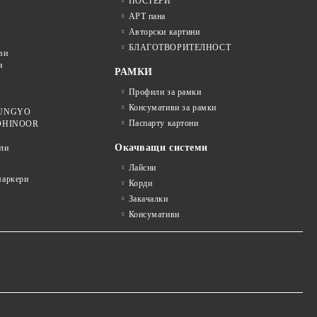
ПОСТЕРИ
АРТ пана
Авторски картини
БЛАГОТВОРИТЕЛНОСТ
ви
и
РАМКИ
Профили за рамки
Консумативи за рамки
 MUNGYO
Паспарту картони
KOHINOOR
Окачващи системи
ли
Лайсни
аркери
Корди
Закачалки
Консумативи