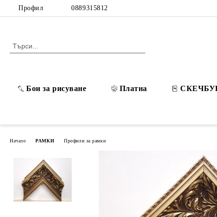
Профил
0889315812
Бои за рисуване
Платна
СКЕЧБУ
Начало
РАМКИ
Профили за рамки