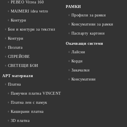
PEBEO Vitrea 160
РАМКИ
MAIMERI idea vetro
Профили за рамки
Контури
Консумативи за рамки
Бои и контури за текстил
Паспарту картони
Контури
Окачващи системи
Позлата
Лайсни
СПРЕЙОВЕ
Корди
СВЕТЕЩИ БОИ
Закачалки
АРТ материали
Консумативи
Платна
Памучни платна VINCENT
Платна лен с памук
Каширани платна
3D платна