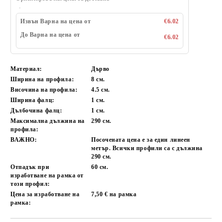
Извън Варна на цена от
€6.02
До Варна на цена от
€6.02
Материал:
Дърво
Ширина на профила:
8 см.
Височина на профила:
4.5 см.
Ширина фалц:
1 см.
Дълбочина фалц:
1 см.
Максимална дължина на
290 см.
профила:
ВАЖНО:
Посочената цена е за един линеен
метър. Всички профили са с дължина
290 см.
Отпадък при
60 см.
изработване на рамка от
този профил:
Цена за изработване на
7,50 € на рамка
рамка: