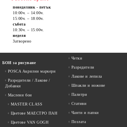
понеделник - петък
10:00ч. – 14:00ч.
15:00ч. – 18:00ч.
събота
10:30ч. – 15:00ч.
неделя
Затворено
Четки
БОИ за рисуване
Разредители
POSCA Акрилни маркери
Лакове и лепила
Разредители / Лакове /
Шпакли и ножове
Добавки
Палитри
Маслени бои
Стативи
MASTER CLASS
Чанти и папки
Цветове МАЕСТРО ПАН
Позлата
Цветове VAN GOGH