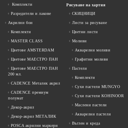
Комплекти
Рисуване на хартия
Разредители и лакове
СКИЦНИЦИ
Акрилни бои
Листи за рисуване
Комплекти
Цветни листи
MASTER CLASS
Моливи
Цветове AMSTERDAM
Акварелни моливи
Цветове МАЕСТРО ПАН
Графитни моливи
Цветове МАЕСТРО ПАН
Пастели
200 мл.
Комплекти
CADENCE Металик акрил
Сухи пастели MUNGYO
CADENCE премиум
Сухи пастели KOHINOOR
полумат
Маслени пастели
Декор-акрил
Акварелни пастели
Декор-акрил МЕТАЛИК
Въглен и креда
POSCA акрилни маркери