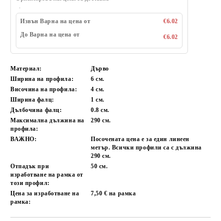
Извън Варна на цена от
€6.02
До Варна на цена от
€6.02
Материал:
Дърво
Ширина на профила:
6 см.
Височина на профила:
4 см.
Ширина фалц:
1 см.
Дълбочина фалц:
0.8 см.
Максимална дължина на
290 см.
профила:
ВАЖНО:
Посочената цена е за един линеен
метър. Всички профили са с дължина
290 см.
Отпадък при
50 см.
изработване на рамка от
този профил:
Цена за изработване на
7,50 € на рамка
рамка: