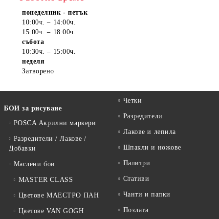
понеделник - петък
10:00ч. – 14:00ч.
15:00ч. – 18:00ч.
събота
10:30ч. – 15:00ч.
неделя
Затворено
Четки
БОИ за рисуване
Разредители
POSCA Акрилни маркери
Лакове и лепила
Разредители / Лакове /
Шпакли и ножове
Добавки
Палитри
Маслени бои
Стативи
MASTER CLASS
Чанти и папки
Цветове МАЕСТРО ПАН
Позлата
Цветове VAN GOGH