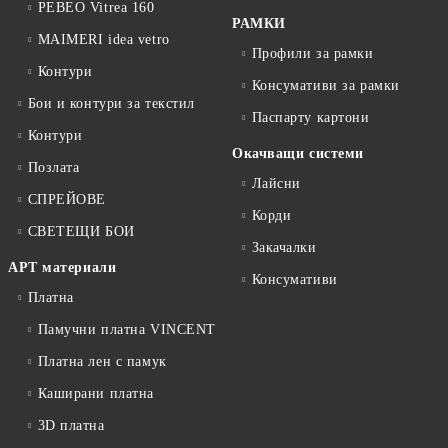
PEBEO Vitrea 160
РАМКИ
MAIMERI idea vetro
Профили за рамки
Контури
Консумативи за рамки
Бои и контури за текстил
Паспарту картони
Контури
Окачващи системи
Позлата
Лайсни
СПРЕЙОВЕ
Корди
СВЕТЕЩИ БОИ
Закачалки
АРТ материали
Консумативи
Платна
Памучни платна VINCENT
Платна лен с памук
Каширани платна
3D платна