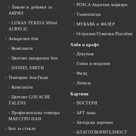
POSCA Акрилни маркери
Лакове и добавки за
АКРИЛ
Тънкописци
LUKAS TERZIA 500ml
МУКАВА и ФАЗЕР
ACRYLIC
Острилки/Гумички/Пособия
Акварелни бои
Хоби и крафт
Комплекти
Декупаж
Цветове акварелни бои
Глина и моделин
DANIEL SMITH
Филц
Темперни бои/Гваш
Лепила
Комплекти
Картини
Цветове GOUACHE
TALENS
ПОСТЕРИ
Професионална темпера
АРТ пана
МАЕСТРО ПАН
Авторски картини
Бои за стъкло
БЛАГОТВОРИТЕЛНОСТ