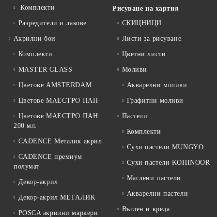
Комплекти
Рисуване на хартия
Разредители и лакове
СКИЦНИЦИ
Акрилни бои
Листи за рисуване
Комплекти
Цветни листи
MASTER CLASS
Моливи
Цветове AMSTERDAM
Акварелни моливи
Цветове МАЕСТРО ПАН
Графитни моливи
Цветове МАЕСТРО ПАН
Пастели
200 мл.
Комплекти
CADENCE Металик акрил
Сухи пастели MUNGYO
CADENCE премиум
Сухи пастели KOHINOOR
полумат
Маслени пастели
Декор-акрил
Акварелни пастели
Декор-акрил МЕТАЛИК
Въглен и креда
POSCA акрилни маркери