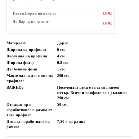
Извън Варна на цена от
€6.02
До Варна на цена от
€6.02
Материал:
Дърво
Ширина на профила:
6 см.
Височина на профила:
4 см.
Ширина фалц:
0.8 см.
Дълбочина фалц:
1 см.
Максимална дължина на
290 см.
профила:
ВАЖНО:
Посочената цена е за един линеен
метър. Всички профили са с дължина
290 см.
Отпадък при
50 см.
изработване на рамка от
този профил:
Цена за изработване на
7,50 € на рамка
рамка: