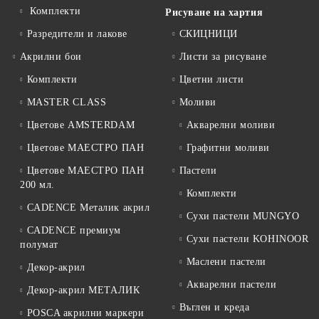
Комплекти
Рисуване на хартия
Разредители и лакове
СКИЦНИЦИ
Акрилни бои
Листи за рисуване
Комплекти
Цветни листи
MASTER CLASS
Моливи
Цветове AMSTERDAM
Акварелни моливи
Цветове МАЕСТРО ПАН
Графитни моливи
Цветове МАЕСТРО ПАН
Пастели
200 мл.
Комплекти
CADENCE Металик акрил
Сухи пастели MUNGYO
CADENCE премиум
Сухи пастели KOHINOOR
полумат
Маслени пастели
Декор-акрил
Акварелни пастели
Декор-акрил МЕТАЛИК
Въглен и креда
POSCA акрилни маркери