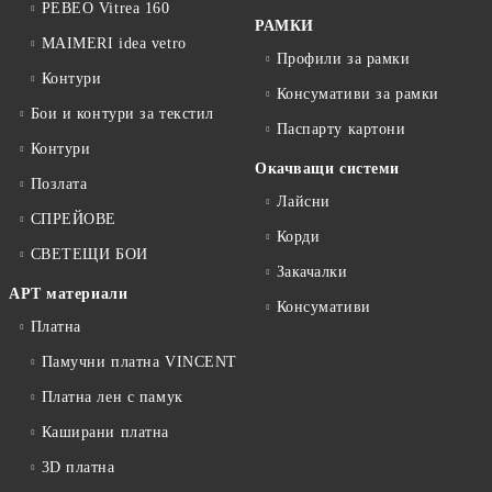
PEBEO Vitrea 160
РАМКИ
MAIMERI idea vetro
Профили за рамки
Контури
Консумативи за рамки
Бои и контури за текстил
Паспарту картони
Контури
Окачващи системи
Позлата
Лайсни
СПРЕЙОВЕ
Корди
СВЕТЕЩИ БОИ
Закачалки
АРТ материали
Консумативи
Платна
Памучни платна VINCENT
Платна лен с памук
Каширани платна
3D платна