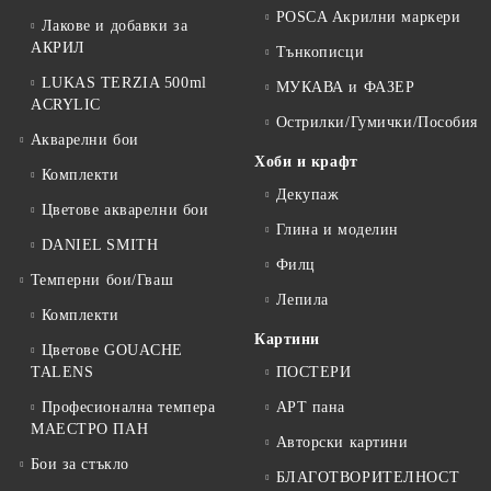
POSCA Акрилни маркери
Лакове и добавки за
АКРИЛ
Тънкописци
LUKAS TERZIA 500ml
МУКАВА и ФАЗЕР
ACRYLIC
Острилки/Гумички/Пособия
Акварелни бои
Хоби и крафт
Комплекти
Декупаж
Цветове акварелни бои
Глина и моделин
DANIEL SMITH
Филц
Темперни бои/Гваш
Лепила
Комплекти
Картини
Цветове GOUACHE
TALENS
ПОСТЕРИ
Професионална темпера
АРТ пана
МАЕСТРО ПАН
Авторски картини
Бои за стъкло
БЛАГОТВОРИТЕЛНОСТ