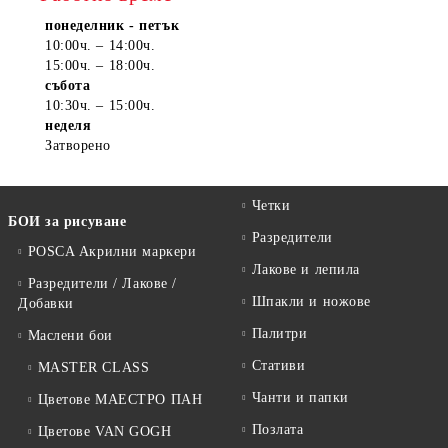
понеделник - петък
10:00ч. – 14:00ч.
15:00ч. – 18:00ч.
събота
10:30ч. – 15:00ч.
неделя
Затворено
Четки
БОИ за рисуване
Разредители
POSCA Акрилни маркери
Лакове и лепила
Разредители / Лакове /
Шпакли и ножове
Добавки
Палитри
Маслени бои
Стативи
MASTER CLASS
Чанти и папки
Цветове МАЕСТРО ПАН
Позлата
Цветове VAN GOGH