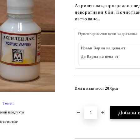
Акрилен лак, прозрачен сле
декоративни бои. Почиствай
изсъхване.
Ориентировъчни цени за доставка
Извън Варна на цена от
До Варна на цена от
Има в наличност
20
броя
Tweet
цени продукта
тветствие