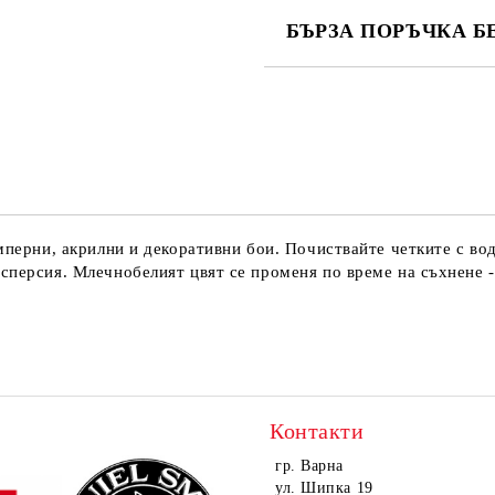
БЪРЗА ПОРЪЧКА Б
САМО ПОПЪЛНЕТЕ 4 ПОЛЕТА
Ние ще се свържем с вас в рамки
емперни, акрилни и декоративни бои. Почиствайте четките с во
сперсия. Млечнобелият цвят се променя по време на съхнене -
Контакти
гр. Варна
ул. Шипка 19