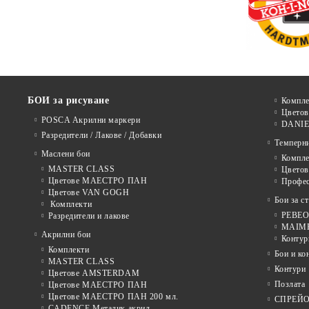
БОИ за рисуване
Компле
Цветов
POSCA Акрилни маркери
DANIE
Разредители / Лакове / Добавки
Темперн
Маслени бои
Компле
MASTER CLASS
Цвето
Цветове МАЕСТРО ПАН
Профе
Цветове VAN GOGH
Бои за с
Комплекти
PEBEO 
Разредители и лакове
MAIMER
Акрилни бои
Контур
Комплекти
Бои и ко
MASTER CLASS
Контури
Цветове AMSTERDAM
Позлата
Цветове МАЕСТРО ПАН
Цветове МАЕСТРО ПАН 200 мл.
СПРЕЙ
CADENCE Металик акрил