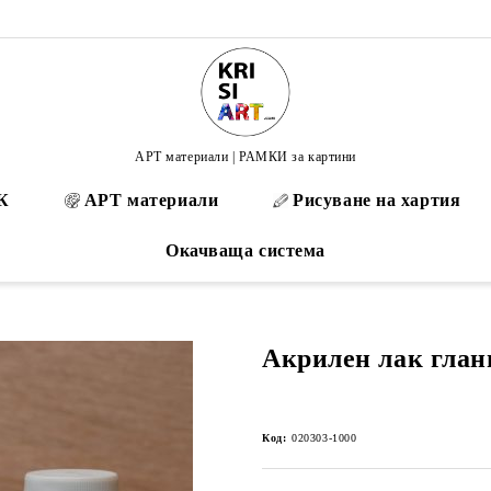
АРТ материали | РАМКИ за картини
К
АРТ материали
Рисуване на хартия
Окачваща система
Акрилен лак гланц
Код:
020303-1000