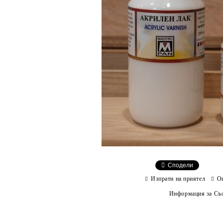
Сподели
Изпрати на приятел
О
Информация за Съо