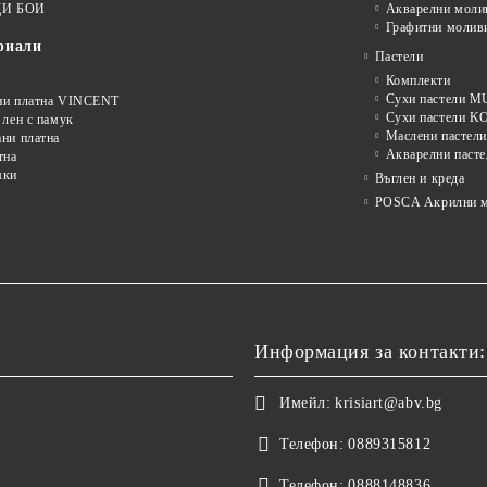
И БОИ
Акварелни моли
Графитни молив
риали
Пастели
Комплекти
Сухи пастели
ни платна VINCENT
Сухи пастели 
 лен с памук
Маслени пастели
ни платна
Акварелни пасте
тна
мки
Въглен и креда
POSCA Акрилни м
Информация за контакти:
Имейл:
krisiart@abv.bg
Телефон:
0889315812
Телефон:
0888148836