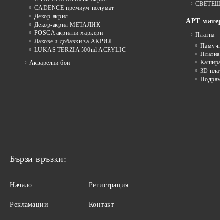
СВЕТЕЩ
CADENCE премиум полумат
Декор-акрил
АРТ мате
Декор-акрил МЕТАЛИК
POSCA акрилни маркери
Платна
Лакове и добавки за АКРИЛ
Памуч
LUKAS TERZIA 500ml ACRYLIC
Платна
Кашира
Акварелни бои
3D пла
Подра
Бързи връзки:
Начало
Регистрация
Рекламации
Контакт