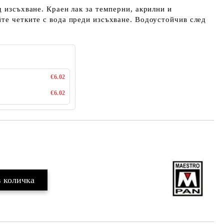
д изсъхване. Краен лак за темперни, акрилни и
те четките с вода преди изсъхване. Водоустойчив след
€6.02
€6.02
Добави в желани