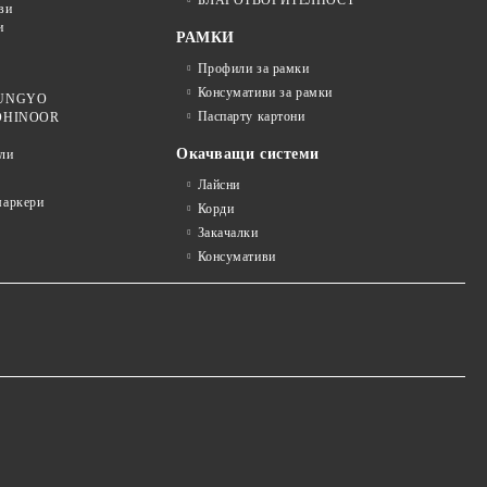
ви
и
РАМКИ
Профили за рамки
Консумативи за рамки
 MUNGYO
Паспарту картони
KOHINOOR
Окачващи системи
ли
Лайсни
аркери
Корди
Закачалки
Консумативи