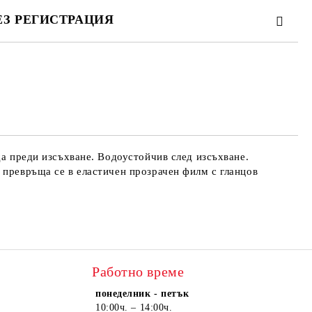
ЕЗ РЕГИСТРАЦИЯ
те на работния ден.
да преди изсъхване. Водоустойчив след изсъхване.
 превръща се в еластичен прозрачен филм с гланцов
Работно време
понеделник - петък
10:00ч. – 14:00ч.