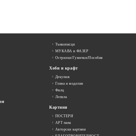
Тънкописци
МУКАВА и ФАЗЕР
Острилки/Гумички/Пособия
Хоби и крафт
Декупаж
Глина и моделин
Филц
Лепила
ия
Картини
ПОСТЕРИ
АРТ пана
Авторски картини
БЛАГОТВОРИТЕЛНОСТ