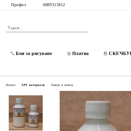
Профил
0889315812
Бои за рисуване
Платна
СКЕЧБУ
Начало
АРТ материали
Лакове и лепила