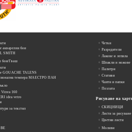
кти
Четки
е акварелни бои
Разредители
L SMITH
Лакове и лепила
и бои/Гваш
Шпакли и ножове
кти
Палитри
ве GOUACHE TALENS
Стативи
сионална темпера МАЕСТРО ПАН
Чанти и папки
тъкло
Позлата
Vitrea 160
I idea vetro
Рисуване на харт
и
СКИЦНИЦИ
нтури за текстил
Листи за рисуване
Цветни листи
ОВЕ
Моливи