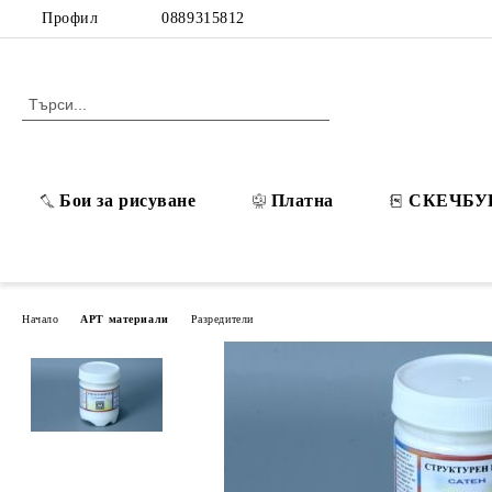
Профил
0889315812
Бои за рисуване
Платна
СКЕЧБУ
Начало
АРТ материали
Разредители