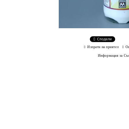
Сподели
Изпрати на приятел
О
Информация за Съо