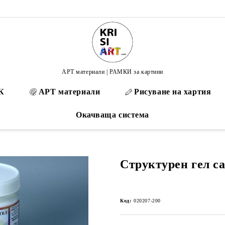
АРТ материали | РАМКИ за картини
К
АРТ материали
Рисуване на хартия
Окачваща система
Структурен гел са
Код:
020207-200