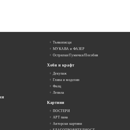
Тънкописци
МУКАВА и ФАЗЕР
Острилки/Гумички/Пособия
Хоби и крафт
Декупаж
Глина и моделин
Филц
Лепила
ия
Картини
ПОСТЕРИ
АРТ пана
Авторски картини
БЛАГОТВОРИТЕЛНОСТ