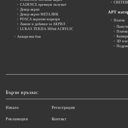
СВЕТЕЩ
CADENCE премиум полумат
Декор-акрил
АРТ мате
Декор-акрил МЕТАЛИК
POSCA акрилни маркери
Платна
Лакове и добавки за АКРИЛ
Памуч
LUKAS TERZIA 500ml ACRYLIC
Платна
Кашира
Акварелни бои
3D пла
Подра
Бързи връзки:
Начало
Регистрация
Рекламации
Контакт