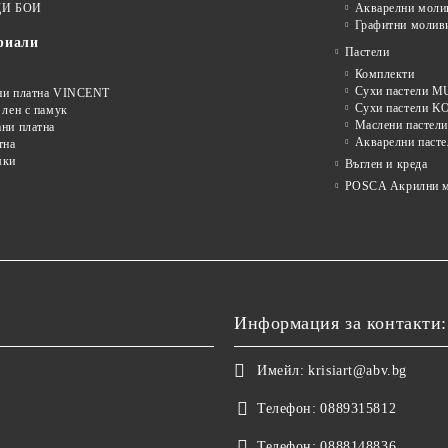
И БОИ
Акварелни моли
Графитни молив
риали
Пастели
Комплекти
Сухи пастели
ни платна VINCENT
Сухи пастели 
 лен с памук
Маслени пастели
ни платна
Акварелни пасте
тна
мки
Въглен и креда
POSCA Акрилни м
Информация за контакти:
Имейл:
krisiart@abv.bg
Телефон:
0889315812
Телефон:
0888148836