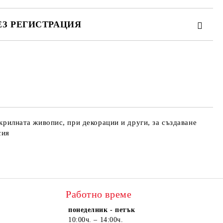
ЕЗ РЕГИСТРАЦИЯ
те на работния ден.
акрилната живопис, при декорации и други, за създаване
сия
Работно време
понеделник - петък
10:00ч. – 14:00ч.