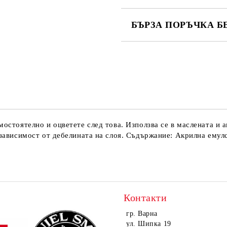
БЪРЗА ПОРЪЧКА Б
САМО ПОПЪЛНЕТЕ 4 ПОЛЕТА
Ние ще се свържем с вас в рамки
мостоятелно и оцветете след това. Използва се в маслената и 
в зависимост от дебелината на слоя. Съдържание: Акрилна емул
Контакти
гр. Варна
ул. Шипка 19