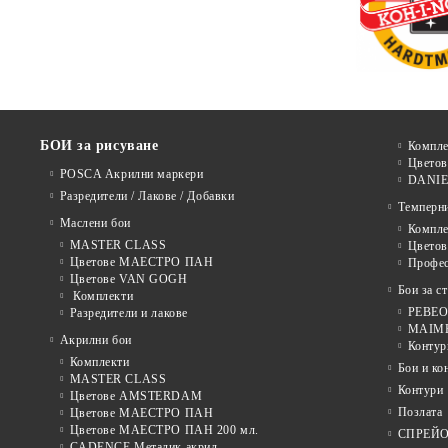
БОИ за рисуване
Компле
Цветов
POSCA Акрилни маркери
DANIE
Разредители / Лакове / Добавки
Темперн
Маслени бои
Компле
MASTER CLASS
Цвето
Цветове МАЕСТРО ПАН
Профе
Цветове VAN GOGH
Бои за с
Комплекти
PEBEO 
Разредители и лакове
MAIMER
Акрилни бои
Контур
Комплекти
Бои и ко
MASTER CLASS
Контури
Цветове AMSTERDAM
Позлата
Цветове МАЕСТРО ПАН
Цветове МАЕСТРО ПАН 200 мл.
СПРЕЙ
CADENCE Металик акрил