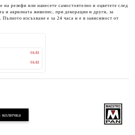
не на релефи или нанесете самостоятелно и оцветете след
та и акрилната живопис, при декорации и други, за
 Пълното изсъхване е за 24 часа и е в зависимост от
€6.02
€6.02
Добави в желани