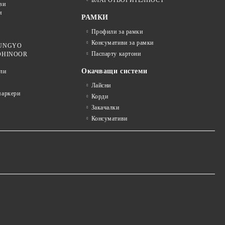
ви
и
РАМКИ
Профили за рамки
Консумативи за рамки
 MUNGYO
Паспарту картони
KOHINOOR
Окачващи системи
ли
Лайсни
аркери
Корди
Закачалки
Консумативи