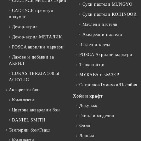
CADENCE Металик акрил
Сухи пастели MUNGYO
CADENCE премиум
Сухи пастели KOHINOOR
полумат
Маслени пастели
Декор-акрил
Акварелни пастели
Декор-акрил МЕТАЛИК
Въглен и креда
POSCA акрилни маркери
POSCA Акрилни маркери
Лакове и добавки за
АКРИЛ
Тънкописци
LUKAS TERZIA 500ml
МУКАВА и ФАЗЕР
ACRYLIC
Острилки/Гумички/Пособия
Акварелни бои
Хоби и крафт
Комплекти
Декупаж
Цветове акварелни бои
Глина и моделин
DANIEL SMITH
Филц
Темперни бои/Гваш
Лепила
Комплекти