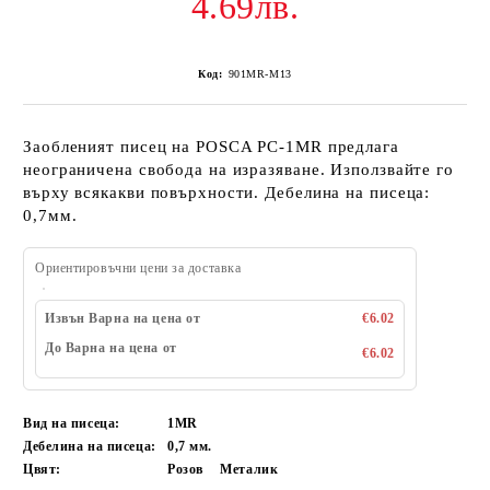
4.69лв.
Код:
901MR-M13
Заобленият писец на POSCA PC-1MR предлага
неограничена свобода на изразяване. Използвайте го
върху всякакви повърхности. Дебелина на писеца:
0,7мм.
Ориентировъчни цени за доставка
Извън Варна на цена от
€6.02
До Варна на цена от
€6.02
Вид на писеца:
1MR
Дебелина на писеца:
0,7 мм.
Цвят:
Розов
Металик