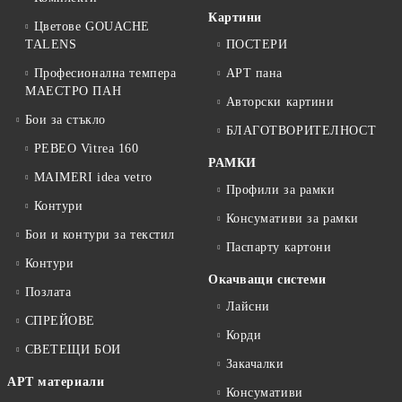
Картини
Цветове GOUACHE
TALENS
ПОСТЕРИ
Професионална темпера
АРТ пана
МАЕСТРО ПАН
Авторски картини
Бои за стъкло
БЛАГОТВОРИТЕЛНОСТ
PEBEO Vitrea 160
РАМКИ
MAIMERI idea vetro
Профили за рамки
Контури
Консумативи за рамки
Бои и контури за текстил
Паспарту картони
Контури
Окачващи системи
Позлата
Лайсни
СПРЕЙОВЕ
Корди
СВЕТЕЩИ БОИ
Закачалки
АРТ материали
Консумативи