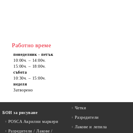
Работно време
понеделник - петък
10:00ч. – 14:00ч.
15:00ч. – 18:00ч.
събота
10:30ч. – 15:00ч.
неделя
Затворено
Четки
БОИ за рисуване
Разредители
POSCA Акрилни маркери
Лакове и лепила
Разредители / Лакове /