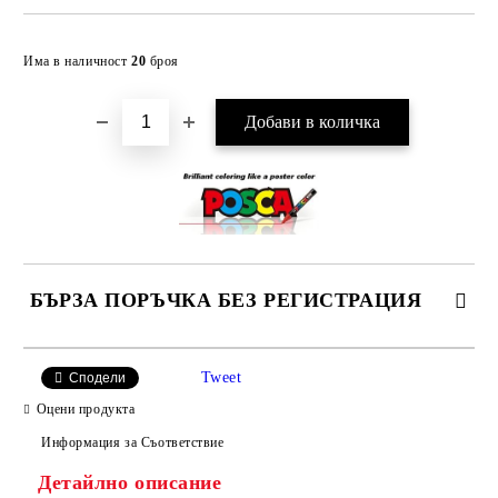
Добави в желани
Има в наличност
20
броя
БЪРЗА ПОРЪЧКА БЕЗ РЕГИСТРАЦИЯ
САМО ПОПЪЛНЕТЕ 4 ПОЛЕТА
Tweet
Сподели
Оцени продукта
Информация за Съответствие
Детайлно описание