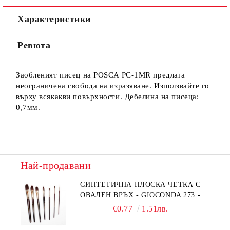
Характеристики
Ние ще се свържем с вас в рамките на работния ден.
Ревюта
Заобленият писец на POSCA PC-1MR предлага
неограничена свобода на изразяване. Използвайте го
върху всякакви повърхности. Дебелина на писеца:
0,7мм.
Най-продавани
СИНТЕТИЧНА ПЛОСКА ЧЕТКА С
ОВАЛЕН ВРЪХ - GIOCONDA 273 -
№1/8
€0.77
1.51лв.