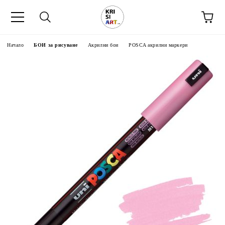
Начало
БОИ за рисуване
Акрилни бои
POSCA акрилни маркери