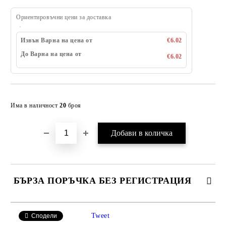
Ориентировъчни цени за доставка
Извън Варна на цена от
€6.02
До Варна на цена от
€6.02
Добави в желани
Има в наличност
20
броя
БЪРЗА ПОРЪЧКА БЕЗ РЕГИСТРАЦИЯ
САМО ПОПЪЛНЕТЕ 4 ПОЛЕТА
Tweet
Сподели