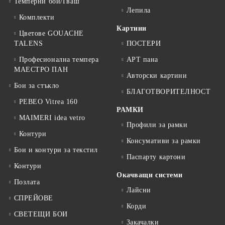
Темперни бои/Гваш
Лепила
Комплекти
Картини
Цветове GOUACHE
TALENS
ПОСТЕРИ
Професионална темпера
АРТ пана
МАЕСТРО ПАН
Авторски картини
Бои за стъкло
БЛАГОТВОРИТЕЛНОСТ
PEBEO Vitrea 160
РАМКИ
MAIMERI idea vetro
Профили за рамки
Контури
Консумативи за рамки
Бои и контури за текстил
Паспарту картони
Контури
Окачващи системи
Позлата
Лайсни
СПРЕЙОВЕ
Корди
СВЕТЕЩИ БОИ
Закачалки