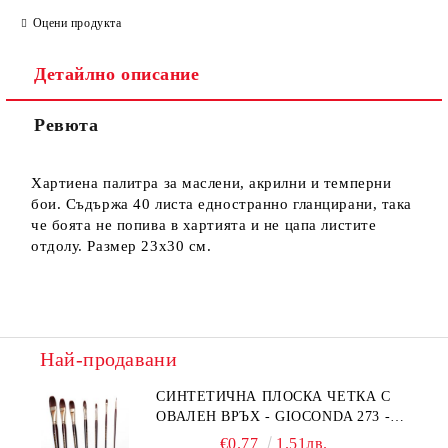
Оцени продукта
Детайлно описание
Ревюта
Ние ще се свържем с вас в рамките на работния ден.
Хартиена палитра за маслени, акрилни и темперни
бои. Съдържа 40 листа едностранно гланцирани, така
че боята не попива в хартията и не цапа листите
отдолу. Размер 23х30 см.
Най-продавани
СИНТЕТИЧНА ПЛОСКА ЧЕТКА С
ОВАЛЕН ВРЪХ - GIOCONDA 273 -
№1/8
€0.77
1.51лв.