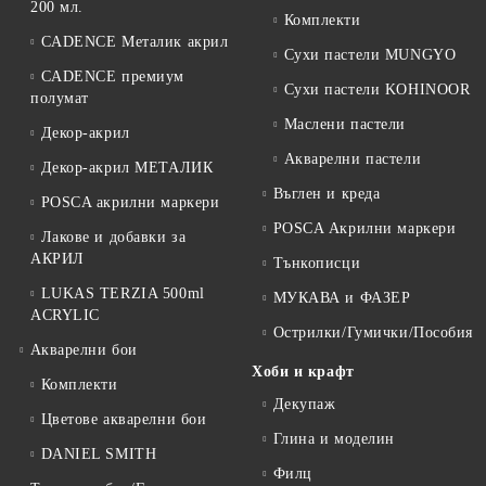
200 мл.
Комплекти
CADENCE Металик акрил
Сухи пастели MUNGYO
CADENCE премиум
Сухи пастели KOHINOOR
полумат
Маслени пастели
Декор-акрил
Акварелни пастели
Декор-акрил МЕТАЛИК
Въглен и креда
POSCA акрилни маркери
POSCA Акрилни маркери
Лакове и добавки за
АКРИЛ
Тънкописци
LUKAS TERZIA 500ml
МУКАВА и ФАЗЕР
ACRYLIC
Острилки/Гумички/Пособия
Акварелни бои
Хоби и крафт
Комплекти
Декупаж
Цветове акварелни бои
Глина и моделин
DANIEL SMITH
Филц