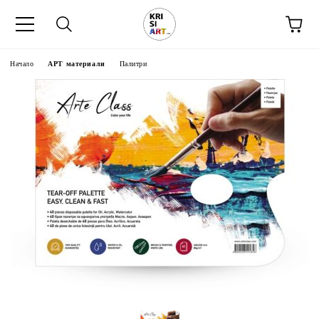
Начало
АРТ материали
Палитри