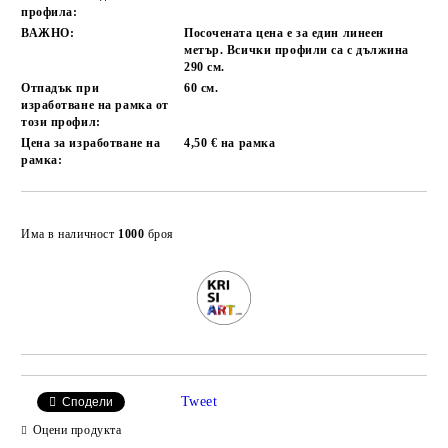
профила:
ВАЖНО:
Посочената цена е за един линеен
метър. Всички профили са с дължина
290 см.
Отпадък при
60 см.
изработване на рамка от
този профил:
Цена за изработване на
4,50 € на рамка
рамка:
Добави в желани
Има в наличност
1000
броя
Tweet
Сподели
Оцени продукта