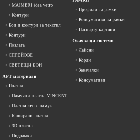
РАМКИ
MAIMERI idea vetro
Профили за рамки
Контури
Консумативи за рамки
Бои и контури за текстил
Паспарту картони
Контури
Окачващи системи
Позлата
Лайсни
СПРЕЙОВЕ
Корди
СВЕТЕЩИ БОИ
Закачалки
АРТ материали
Консумативи
Платна
Памучни платна VINCENT
Платна лен с памук
Каширани платна
3D платна
Подрамки