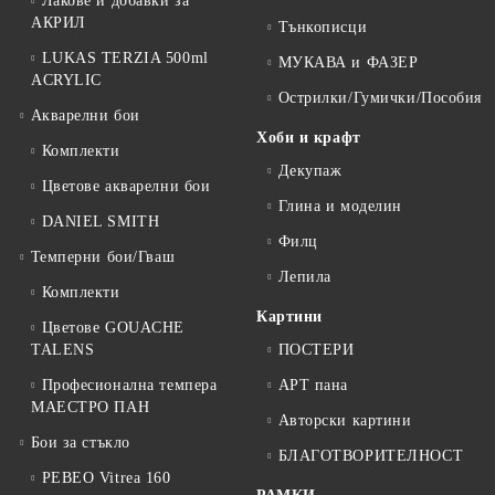
Лакове и добавки за
АКРИЛ
Тънкописци
LUKAS TERZIA 500ml
МУКАВА и ФАЗЕР
ACRYLIC
Острилки/Гумички/Пособия
Акварелни бои
Хоби и крафт
Комплекти
Декупаж
Цветове акварелни бои
Глина и моделин
DANIEL SMITH
Филц
Темперни бои/Гваш
Лепила
Комплекти
Картини
Цветове GOUACHE
TALENS
ПОСТЕРИ
Професионална темпера
АРТ пана
МАЕСТРО ПАН
Авторски картини
Бои за стъкло
БЛАГОТВОРИТЕЛНОСТ
PEBEO Vitrea 160