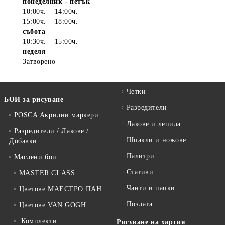
понеделник - петък
10:00ч. – 14:00ч.
15:00ч. – 18:00ч.
събота
10:30ч. – 15:00ч.
неделя
Затворено
Четки
БОИ за рисуване
Разредители
POSCA Акрилни маркери
Лакове и лепила
Разредители / Лакове /
Шпакли и ножове
Добавки
Палитри
Маслени бои
Стативи
MASTER CLASS
Чанти и папки
Цветове МАЕСТРО ПАН
Позлата
Цветове VAN GOGH
Комплекти
Рисуване на хартия