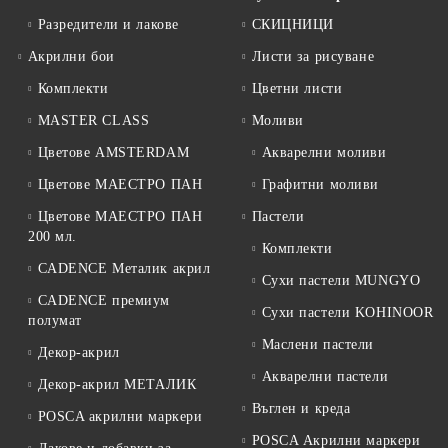
Разредители и лакове
СКИЦНИЦИ
Акрилни бои
Листи за рисуване
Комплекти
Цветни листи
MASTER CLASS
Моливи
Цветове AMSTERDAM
Акварелни моливи
Цветове МАЕСТРО ПАН
Графитни моливи
Цветове МАЕСТРО ПАН
Пастели
200 мл.
Комплекти
CADENCE Металик акрил
Сухи пастели MUNGYO
CADENCE премиум
Сухи пастели KOHINOOR
полумат
Маслени пастели
Декор-акрил
Акварелни пастели
Декор-акрил МЕТАЛИК
Въглен и креда
POSCA акрилни маркери
POSCA Акрилни маркери