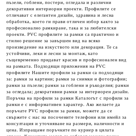
пъзели, гоблени, постери, огледала и различни
декоративни интериорни проекти. Профилите се
отличават с елегантен дизайн, здравина и лесна
обработка, което ги прави отличен избор както за
професионално рамкиране, така и за любителски
проекти. PVC профилите за рамки са практично и
стилно решение за завършен вид на всяко
произведение на изкуството или декорация. Те са
устойчиви, леки и лесни за монтаж, като
същевременно придават красив и професионален вид
на рамката. Подходящи приложения на PVC
профилите Нашите профили за рамки са подходящи
за: рамки за картини; рамки за снимки и фотографии;
рамки за пъзели; рамки за гоблени и ръкоделия; рамки
за огледала; декоративни рамки за интериорен дизайн.
Поръчка на профили за рамки Каталогът с профили за
рамки е с информативен характер. Ако желаете да
поръчате PVC профили за рамки, можете да се
свържете с нас на посочените телефони или имейл за
консултация и уточняване на размери, наличности и
цена. Изпращаме поръчките по куриер в цялата