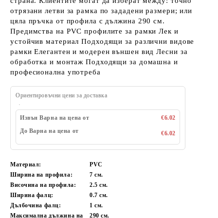
страна. Клиентите могат да изберат между: точно
отрязани летви за рамка по зададени размери; или
цяла пръчка от профила с дължина 290 см.
Предимства на PVC профилите за рамки Лек и
устойчив материал Подходящи за различни видове
рамки Елегантен и модерен външен вид Лесни за
обработка и монтаж Подходящи за домашна и
професионална употреба
Ориентировъчни цени за доставка
Извън Варна на цена от
€6.02
До Варна на цена от
€6.02
Материал:
PVC
Ширина на профила:
7 см.
Височина на профила:
2.5 см.
Ширина фалц:
0.7 см.
Дълбочина фалц:
1 см.
Максимална дължина на
290 см.