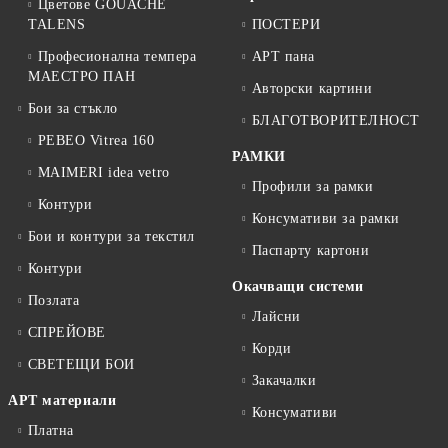
Цветове GOUACHE
TALENS
ПОСТЕРИ
Професионална темпера
АРТ пана
МАЕСТРО ПАН
Авторски картини
Бои за стъкло
БЛАГОТВОРИТЕЛНОСТ
PEBEO Vitrea 160
РАМКИ
MAIMERI idea vetro
Профили за рамки
Контури
Консумативи за рамки
Бои и контури за текстил
Паспарту картони
Контури
Окачващи системи
Позлата
Лайсни
СПРЕЙОВЕ
Корди
СВЕТЕЩИ БОИ
Закачалки
АРТ материали
Консумативи
Платна