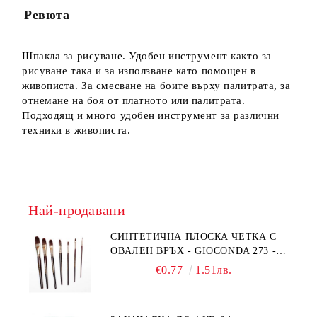
Ревюта
Ние ще се свържем с вас в рамките на работния ден.
Шпакла за рисуване. Удобен инструмент както за
рисуване така и за използване като помощен в
живописта. За смесване на боите върху палитрата, за
отнемане на боя от платното или палитрата.
Подходящ и много удобен инструмент за различни
техники в живописта.
Най-продавани
СИНТЕТИЧНА ПЛОСКА ЧЕТКА С
ОВАЛЕН ВРЪХ - GIOCONDA 273 -
№1/8
€0.77
1.51лв.