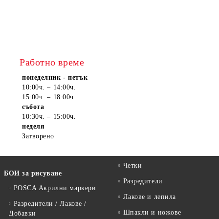
Работно време
понеделник - петък
10:00ч. – 14:00ч.
15:00ч. – 18:00ч.
събота
10:30ч. – 15:00ч.
неделя
Затворено
Четки
БОИ за рисуване
Разредители
POSCA Акрилни маркери
Лакове и лепила
Разредители / Лакове /
Шпакли и ножове
Добавки