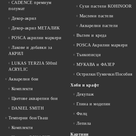
CADENCE премиум
Сухи пастели KOHINOOR
полумат
Маслени пастели
Декор-акрил
Акварелни пастели
Декор-акрил МЕТАЛИК
Въглен и креда
POSCA акрилни маркери
POSCA Акрилни маркери
Лакове и добавки за
АКРИЛ
Тънкописци
LUKAS TERZIA 500ml
МУКАВА и ФАЗЕР
ACRYLIC
Острилки/Гумички/Пособия
Акварелни бои
Хоби и крафт
Комплекти
Декупаж
Цветове акварелни бои
Глина и моделин
DANIEL SMITH
Филц
Темперни бои/Гваш
Лепила
Комплекти
Картини