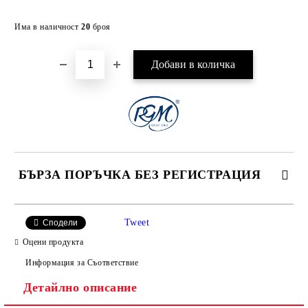
Добави в желани
Има в наличност
20
броя
БЪРЗА ПОРЪЧКА БЕЗ РЕГИСТРАЦИЯ
САМО ПОПЪЛНЕТЕ 4 ПОЛЕТА
Tweet
Сподели
Оцени продукта
Информация за Съответствие
Детайлно описание