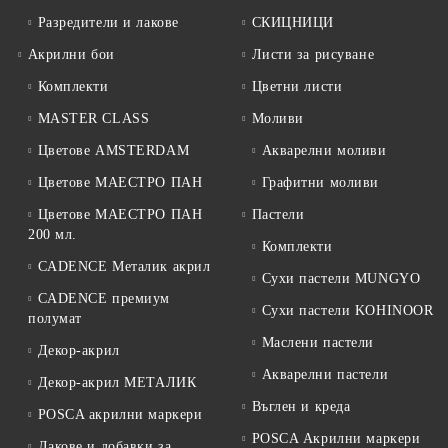
Разредители и лакове
СКИЦНИЦИ
Акрилни бои
Листи за рисуване
Комплекти
Цветни листи
MASTER CLASS
Моливи
Цветове AMSTERDAM
Акварелни моливи
Цветове МАЕСТРО ПАН
Графитни моливи
Цветове МАЕСТРО ПАН
Пастели
200 мл.
Комплекти
CADENCE Металик акрил
Сухи пастели MUNGYO
CADENCE премиум
Сухи пастели KOHINOOR
полумат
Маслени пастели
Декор-акрил
Акварелни пастели
Декор-акрил МЕТАЛИК
Въглен и креда
POSCA акрилни маркери
POSCA Акрилни маркери
Лакове и добавки за