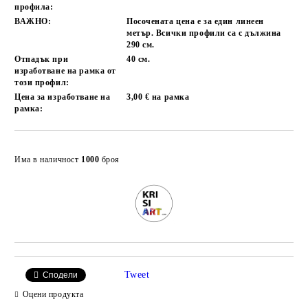
профила:
ВАЖНО:
Посочената цена е за един линеен
метър. Всички профили са с дължина
290 см.
Отпадък при
40 см.
изработване на рамка от
този профил:
Цена за изработване на
3,00 € на рамка
рамка:
Добави в желани
Има в наличност
1000
броя
Tweet
Сподели
Оцени продукта