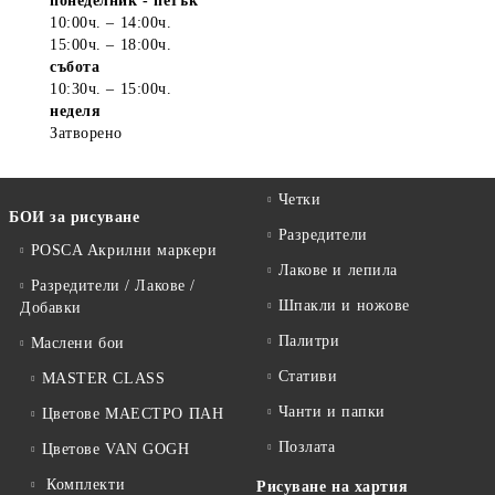
понеделник - петък
10:00ч. – 14:00ч.
15:00ч. – 18:00ч.
събота
10:30ч. – 15:00ч.
неделя
Затворено
Четки
БОИ за рисуване
Разредители
POSCA Акрилни маркери
Лакове и лепила
Разредители / Лакове /
Шпакли и ножове
Добавки
Палитри
Маслени бои
Стативи
MASTER CLASS
Чанти и папки
Цветове МАЕСТРО ПАН
Позлата
Цветове VAN GOGH
Комплекти
Рисуване на хартия