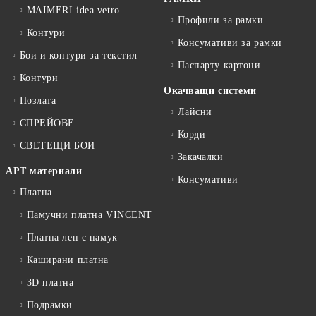
MAIMERI idea vetro
Профили за рамки
Контури
Консумативи за рамки
Бои и контури за текстил
Паспарту картони
Контури
Окачващи системи
Позлата
Лайсни
СПРЕЙОВЕ
Корди
СВЕТЕЩИ БОИ
Закачалки
АРТ материали
Консумативи
Платна
Памучни платна VINCENT
Платна лен с памук
Каширани платна
3D платна
Подрамки