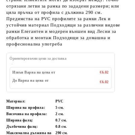
отрязани летви за рамка по зададени размери; или
цяла пръчка от профила с дължина 290 см.
Предимства на PVC профилите за рамки Лек и
устойчив материал Подходящи за различни видове
рамки Елегантен и модерен външен вид Лесни за
обработка и монтаж Подходящи за домашна и
професионална употреба
Ориентировъчни цени за доставка
Извън Варна на цена от
€6.02
До Варна на цена от
€6.02
Материал:
PVC
Ширина на профила:
5 см.
Височина на профила:
2 см.
Ширина фалц:
0.7 см.
Дълбочина фалц:
0.8 см.
Максимална дължина на
290 см.