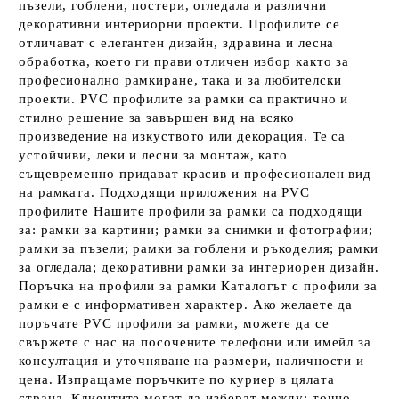
пъзели, гоблени, постери, огледала и различни
декоративни интериорни проекти. Профилите се
отличават с елегантен дизайн, здравина и лесна
обработка, което ги прави отличен избор както за
професионално рамкиране, така и за любителски
проекти. PVC профилите за рамки са практично и
стилно решение за завършен вид на всяко
произведение на изкуството или декорация. Те са
устойчиви, леки и лесни за монтаж, като
същевременно придават красив и професионален вид
на рамката. Подходящи приложения на PVC
профилите Нашите профили за рамки са подходящи
за: рамки за картини; рамки за снимки и фотографии;
рамки за пъзели; рамки за гоблени и ръкоделия; рамки
за огледала; декоративни рамки за интериорен дизайн.
Поръчка на профили за рамки Каталогът с профили за
рамки е с информативен характер. Ако желаете да
поръчате PVC профили за рамки, можете да се
свържете с нас на посочените телефони или имейл за
консултация и уточняване на размери, наличности и
цена. Изпращаме поръчките по куриер в цялата
страна. Клиентите могат да изберат между: точно