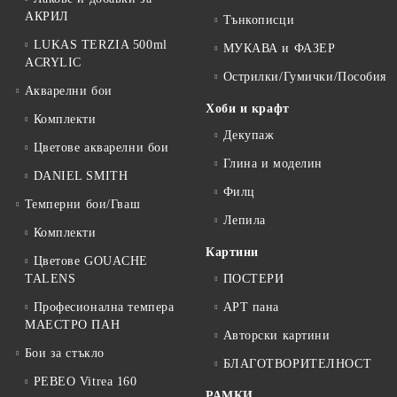
АКРИЛ
Тънкописци
LUKAS TERZIA 500ml
МУКАВА и ФАЗЕР
ACRYLIC
Острилки/Гумички/Пособия
Акварелни бои
Хоби и крафт
Комплекти
Декупаж
Цветове акварелни бои
Глина и моделин
DANIEL SMITH
Филц
Темперни бои/Гваш
Лепила
Комплекти
Картини
Цветове GOUACHE
TALENS
ПОСТЕРИ
Професионална темпера
АРТ пана
МАЕСТРО ПАН
Авторски картини
Бои за стъкло
БЛАГОТВОРИТЕЛНОСТ
PEBEO Vitrea 160
РАМКИ