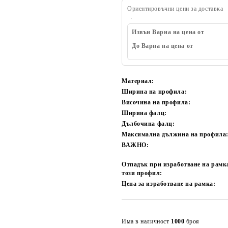
Ориентировъчни цени за доставка
Извън Варна на цена от
До Варна на цена от
Материал:
Ширина на профила:
Височина на профила:
Ширина фалц:
Дълбочина фалц:
Максимална дължина на профила
ВАЖНО:
Отпадък при изработване на рамк
този профил:
Цена за изработване на рамка:
Има в наличност
1000
броя