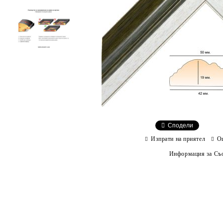
Сподели
Изпрати на приятел
О
Информация за Съо