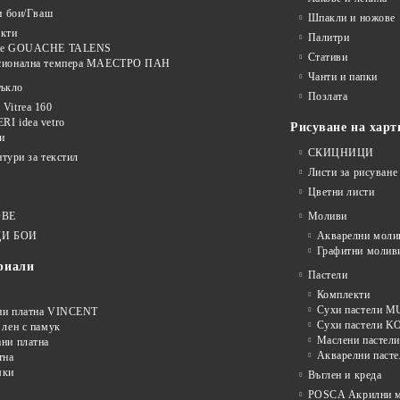
и бои/Гваш
Шпакли и ножове
кти
Палитри
ве GOUACHE TALENS
Стативи
сионална темпера МАЕСТРО ПАН
Чанти и папки
тъкло
Позлата
Vitrea 160
I idea vetro
Рисуване на харт
и
СКИЦНИЦИ
нтури за текстил
Листи за рисуване
Цветни листи
ОВЕ
Моливи
И БОИ
Акварелни моли
Графитни молив
риали
Пастели
Комплекти
Сухи пастели
ни платна VINCENT
Сухи пастели 
 лен с памук
Маслени пастели
ни платна
Акварелни пасте
тна
мки
Въглен и креда
POSCA Акрилни м