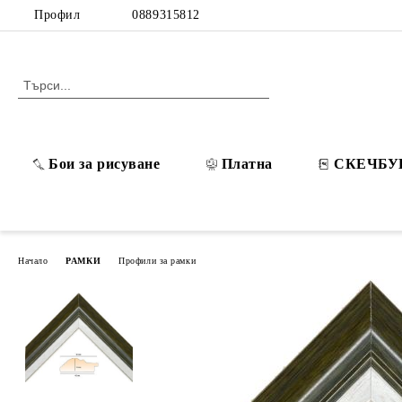
Профил
0889315812
Бои за рисуване
Платна
СКЕЧБУ
Начало
РАМКИ
Профили за рамки