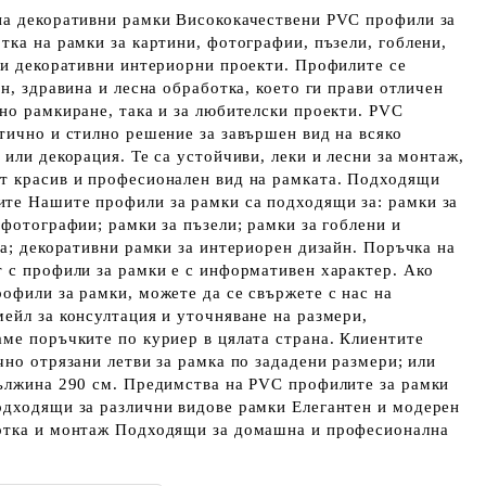
на декоративни рамки Висококачествени PVC профили за
тка на рамки за картини, фотографии, пъзели, гоблени,
ни декоративни интериорни проекти. Профилите се
н, здравина и лесна обработка, което ги прави отличен
но рамкиране, така и за любителски проекти. PVC
тично и стилно решение за завършен вид на всяко
 или декорация. Те са устойчиви, леки и лесни за монтаж,
т красив и професионален вид на рамката. Подходящи
те Нашите профили за рамки са подходящи за: рамки за
 фотографии; рамки за пъзели; рамки за гоблени и
ла; декоративни рамки за интериорен дизайн. Поръчка на
 с профили за рамки е с информативен характер. Ако
офили за рамки, можете да се свържете с нас на
ейл за консултация и уточняване на размери,
ме поръчките по куриер в цялата страна. Клиентите
чно отрязани летви за рамка по зададени размери; или
дължина 290 см. Предимства на PVC профилите за рамки
одходящи за различни видове рамки Елегантен и модерен
отка и монтаж Подходящи за домашна и професионална