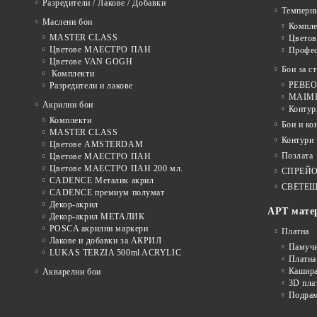
Разредители / Лакове / Добавки
Темперн
Маслени бои
Компле
MASTER CLASS
Цвето
Цветове МАЕСТРО ПАН
Профе
Цветове VAN GOGH
Бои за с
Комплекти
PEBEO 
Разредители и лакове
MAIMER
Акрилни бои
Контур
Комплекти
Бои и ко
MASTER CLASS
Контури
Цветове AMSTERDAM
Позлата
Цветове МАЕСТРО ПАН
Цветове МАЕСТРО ПАН 200 мл.
СПРЕЙ
CADENCE Металик акрил
СВЕТЕЩ
CADENCE премиум полумат
Декор-акрил
АРТ мате
Декор-акрил МЕТАЛИК
POSCA акрилни маркери
Платна
Лакове и добавки за АКРИЛ
Памуч
LUKAS TERZIA 500ml ACRYLIC
Платна
Кашира
Акварелни бои
3D пла
Подра