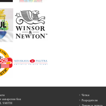
кти
Четки
е акварелни бои
Разредители
L SMITH
Лакове и лепила