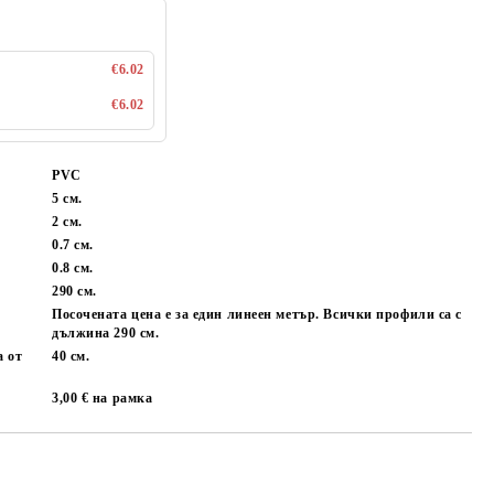
€6.02
€6.02
PVC
5 см.
2 см.
0.7 см.
0.8 см.
:
290 см.
Посочената цена е за един линеен метър. Всички профили са с
дължина 290 см.
а от
40 см.
3,00 € на рамка
Добави в желани