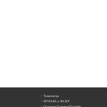
Тънкописци
МУКАВА и ФАЗЕР
Острилки/Гумички/Пособия