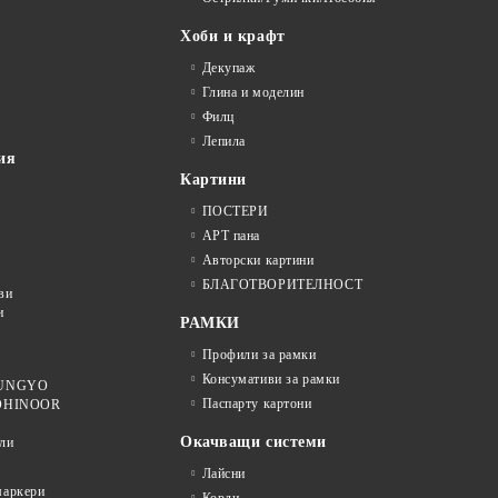
Хоби и крафт
Декупаж
Глина и моделин
Филц
Лепила
ия
Картини
ПОСТЕРИ
АРТ пана
Авторски картини
БЛАГОТВОРИТЕЛНОСТ
ви
и
РАМКИ
Профили за рамки
Консумативи за рамки
 MUNGYO
Паспарту картони
KOHINOOR
Окачващи системи
ли
Лайсни
аркери
Корди