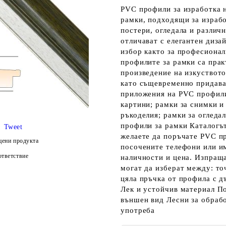
PVC профили за изработка 
рамки, подходящи за израбо
постери, огледала и различ
отличават с елегантен дизай
избор както за професионал
профилите за рамки са прак
произведение на изкуството
като същевременно придава
приложения на PVC профили
картини; рамки за снимки и
ръкоделия; рамки за огледа
профили за рамки Каталогът
Tweet
желаете да поръчате PVC пр
цени продукта
посочените телефони или им
тветствие
наличности и цена. Изпраща
могат да изберат между: то
цяла пръчка от профила с 
Лек и устойчив материал П
външен вид Лесни за обраб
употреба