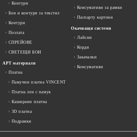
Контури
Консумативи за рамки
Бои и контури за текстил
Паспарту картони
Контури
Окачващи системи
Позлата
Лайсни
СПРЕЙОВЕ
Корди
СВЕТЕЩИ БОИ
Закачалки
АРТ материали
Консумативи
Платна
Памучни платна VINCENT
Платна лен с памук
Каширани платна
3D платна
Подрамки