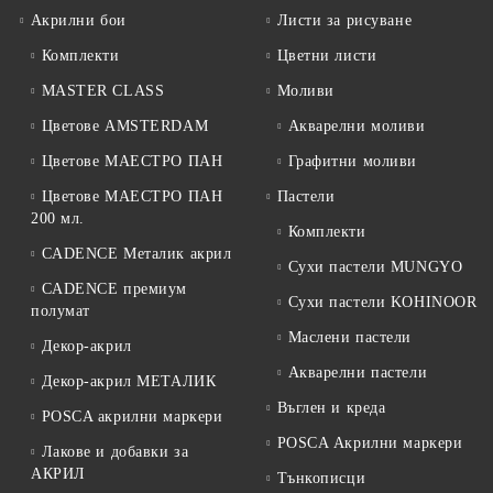
Акрилни бои
Листи за рисуване
Комплекти
Цветни листи
MASTER CLASS
Моливи
Цветове AMSTERDAM
Акварелни моливи
Цветове МАЕСТРО ПАН
Графитни моливи
Цветове МАЕСТРО ПАН
Пастели
200 мл.
Комплекти
CADENCE Металик акрил
Сухи пастели MUNGYO
CADENCE премиум
Сухи пастели KOHINOOR
полумат
Маслени пастели
Декор-акрил
Акварелни пастели
Декор-акрил МЕТАЛИК
Въглен и креда
POSCA акрилни маркери
POSCA Акрилни маркери
Лакове и добавки за
АКРИЛ
Тънкописци