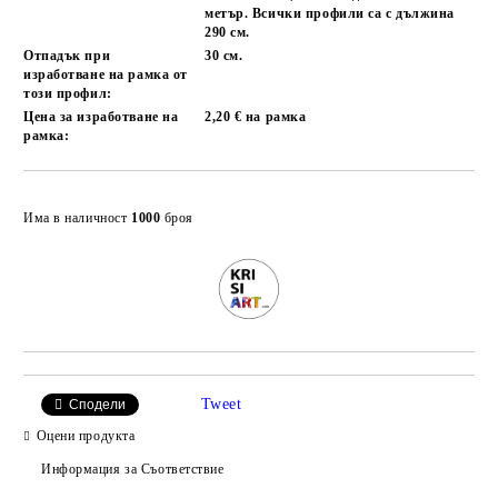
метър. Всички профили са с дължина
290 см.
Отпадък при
30 см.
изработване на рамка от
този профил:
Цена за изработване на
2,20 € на рамка
рамка:
Добави в желани
Има в наличност
1000
броя
Tweet
Сподели
Оцени продукта
Информация за Съответствие