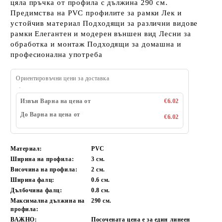
цяла пръчка от профила с дължина 290 см.
Предимства на PVC профилите за рамки Лек и
устойчив материал Подходящи за различни видове
рамки Елегантен и модерен външен вид Лесни за
обработка и монтаж Подходящи за домашна и
професионална употреба
Ориентировъчни цени за доставка
Извън Варна на цена от
€6.02
До Варна на цена от
€6.02
Материал:
PVC
Ширина на профила:
3 см.
Височина на профила:
2 см.
Ширина фалц:
0.6 см.
Дълбочина фалц:
0.8 см.
Максимална дължина на
290 см.
профила:
ВАЖНО:
Посочената цена е за един линеен