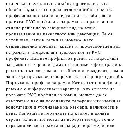
отличават с елегантен дизайн, здравина и лесна
обработка, което ги прави отличен избор както за
професионално рамкиране, така и за любителски
проекти. PVC профилите за рамки са практично и
стилно решение за завършен вид на всяко
произведение на изкуството или декорация. Те са
устойчиви, леки и лесни за монтаж, като
същевременно придават красив и професионален вид
на рамката. Подходящи приложения на PVC
профилите Нашите профили за рамки са подходящи
за: рамки за картини; рамки за снимки и фотографии;
рамки за пъзели; рамки за гоблени и ръкоделия; рамки
за огледала; декоративни рамки за интериорен дизайн.
Поръчка на профили за рамки Каталогът с профили за
рамки е с информативен характер. Ако желаете да
поръчате PVC профили за рамки, можете да се
свържете с нас на посочените телефони или имейл за
консултация и уточняване на размери, наличности и
цена. Изпращаме поръчките по куриер в цялата
страна. Клиентите могат да изберат между: точно
отрязани летви за рамка по зададени размери; или