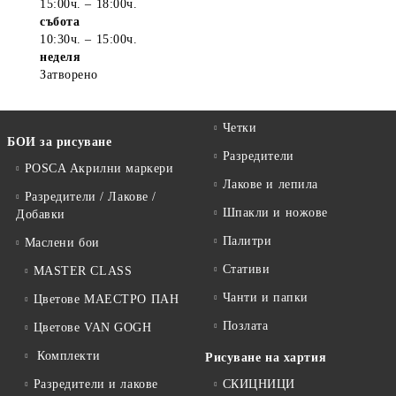
15:00ч. – 18:00ч.
събота
10:30ч. – 15:00ч.
неделя
Затворено
Четки
БОИ за рисуване
Разредители
POSCA Акрилни маркери
Лакове и лепила
Разредители / Лакове /
Шпакли и ножове
Добавки
Палитри
Маслени бои
Стативи
MASTER CLASS
Чанти и папки
Цветове МАЕСТРО ПАН
Позлата
Цветове VAN GOGH
Комплекти
Рисуване на хартия
Разредители и лакове
СКИЦНИЦИ