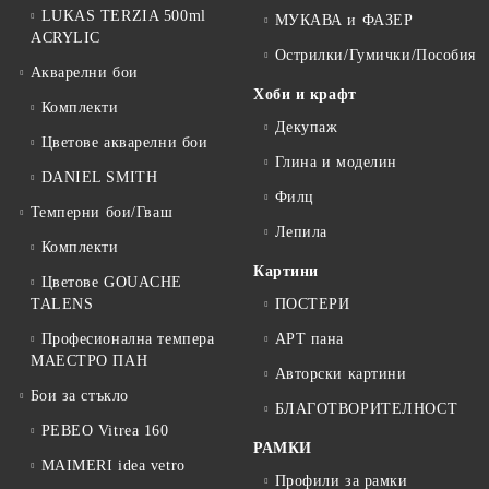
LUKAS TERZIA 500ml
МУКАВА и ФАЗЕР
ACRYLIC
Острилки/Гумички/Пособия
Акварелни бои
Хоби и крафт
Комплекти
Декупаж
Цветове акварелни бои
Глина и моделин
DANIEL SMITH
Филц
Темперни бои/Гваш
Лепила
Комплекти
Картини
Цветове GOUACHE
TALENS
ПОСТЕРИ
Професионална темпера
АРТ пана
МАЕСТРО ПАН
Авторски картини
Бои за стъкло
БЛАГОТВОРИТЕЛНОСТ
PEBEO Vitrea 160
РАМКИ
MAIMERI idea vetro
Профили за рамки