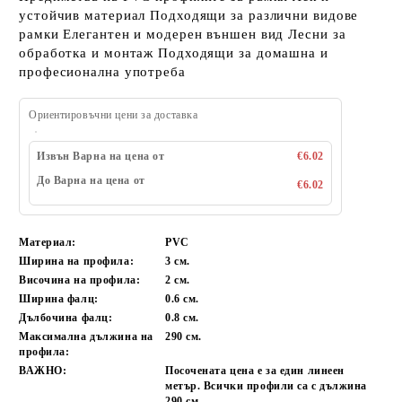
устойчив материал Подходящи за различни видове
рамки Елегантен и модерен външен вид Лесни за
обработка и монтаж Подходящи за домашна и
професионална употреба
Ориентировъчни цени за доставка
Извън Варна на цена от
€6.02
До Варна на цена от
€6.02
Материал:
PVC
Ширина на профила:
3 см.
Височина на профила:
2 см.
Ширина фалц:
0.6 см.
Дълбочина фалц:
0.8 см.
Максимална дължина на
290 см.
профила:
ВАЖНО:
Посочената цена е за един линеен
метър. Всички профили са с дължина
290 см.