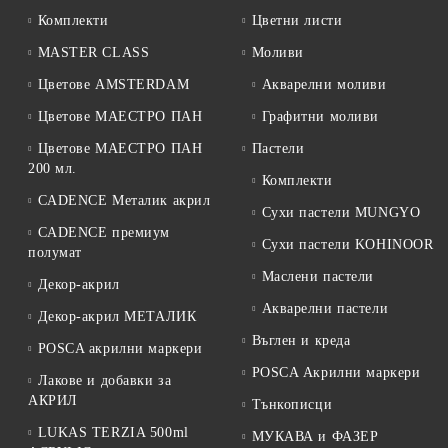
Комплекти
Цветни листи
MASTER CLASS
Моливи
Цветове AMSTERDAM
Акварелни моливи
Цветове МАЕСТРО ПАН
Графитни моливи
Цветове МАЕСТРО ПАН
Пастели
200 мл.
Комплекти
CADENCE Металик акрил
Сухи пастели MUNGYO
CADENCE премиум
Сухи пастели KOHINOOR
полумат
Маслени пастели
Декор-акрил
Акварелни пастели
Декор-акрил МЕТАЛИК
Въглен и креда
POSCA акрилни маркери
POSCA Акрилни маркери
Лакове и добавки за
АКРИЛ
Тънкописци
LUKAS TERZIA 500ml
МУКАВА и ФАЗЕР