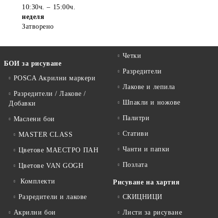
10:30ч. – 15:00ч.
неделя
Затворено
Четки
БОИ за рисуване
Разредители
POSCA Акрилни маркери
Лакове и лепила
Разредители / Лакове /
Шпакли и ножове
Добавки
Палитри
Маслени бои
Стативи
MASTER CLASS
Чанти и папки
Цветове МАЕСТРО ПАН
Позлата
Цветове VAN GOGH
Комплекти
Рисуване на хартия
Разредители и лакове
СКИЦНИЦИ
Акрилни бои
Листи за рисуване