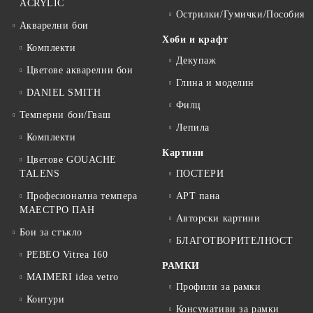
ACRYLIC
Острилки/Гумички/Пособия
Акварелни бои
Хоби и крафт
Комплекти
Декупаж
Цветове акварелни бои
Глина и моделин
DANIEL SMITH
Филц
Темперни бои/Гваш
Лепила
Комплекти
Картини
Цветове GOUACHE
TALENS
ПОСТЕРИ
Професионална темпера
АРТ пана
МАЕСТРО ПАН
Авторски картини
Бои за стъкло
БЛАГОТВОРИТЕЛНОСТ
PEBEO Vitrea 160
РАМКИ
MAIMERI idea vetro
Профили за рамки
Контури
Консумативи за рамки