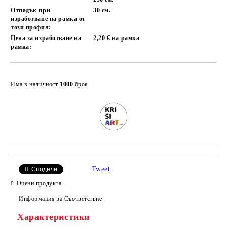
Отпадък при
30 см.
изработване на рамка от
този профил:
Цена за изработване на
2,20 € на рамка
рамка:
Добави в желани
Има в наличност
1000
броя
Tweet
Сподели
Оцени продукта
Информация за Съответствие
Характеристики