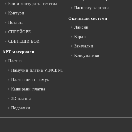
Бои и контури за текстил
Паспарту картони
Контури
Окачващи системи
Позлата
Лайсни
СПРЕЙОВЕ
Корди
СВЕТЕЩИ БОИ
Закачалки
АРТ материали
Консумативи
Платна
Памучни платна VINCENT
Платна лен с памук
Каширани платна
3D платна
Подрамки