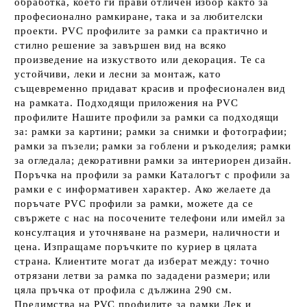
обработка, което ги прави отличен избор както за
професионално рамкиране, така и за любителски
проекти. PVC профилите за рамки са практично и
стилно решение за завършен вид на всяко
произведение на изкуството или декорация. Те са
устойчиви, леки и лесни за монтаж, като
същевременно придават красив и професионален вид
на рамката. Подходящи приложения на PVC
профилите Нашите профили за рамки са подходящи
за: рамки за картини; рамки за снимки и фотографии;
рамки за пъзели; рамки за гоблени и ръкоделия; рамки
за огледала; декоративни рамки за интериорен дизайн.
Поръчка на профили за рамки Каталогът с профили за
рамки е с информативен характер. Ако желаете да
поръчате PVC профили за рамки, можете да се
свържете с нас на посочените телефони или имейл за
консултация и уточняване на размери, наличности и
цена. Изпращаме поръчките по куриер в цялата
страна. Клиентите могат да изберат между: точно
отрязани летви за рамка по зададени размери; или
цяла пръчка от профила с дължина 290 см.
Предимства на PVC профилите за рамки Лек и