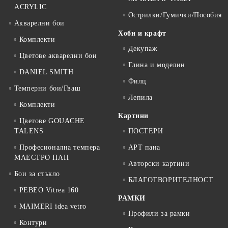
ACRYLIC
Острилки/Гумички/Пособия
Акварелни бои
Хоби и крафт
Комплекти
Декупаж
Цветове акварелни бои
Глина и моделин
DANIEL SMITH
Филц
Темперни бои/Гваш
Лепила
Комплекти
Картини
Цветове GOUACHE
TALENS
ПОСТЕРИ
Професионална темпера
АРТ пана
МАЕСТРО ПАН
Авторски картини
Бои за стъкло
БЛАГОТВОРИТЕЛНОСТ
PEBEO Vitrea 160
РАМКИ
MAIMERI idea vetro
Профили за рамки
Контури