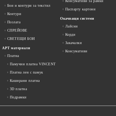
Консумативи за рамки
Бои и контури за текстил
Паспарту картони
Контури
Окачващи системи
Позлата
Лайсни
СПРЕЙОВЕ
Корди
СВЕТЕЩИ БОИ
Закачалки
АРТ материали
Консумативи
Платна
Памучни платна VINCENT
Платна лен с памук
Каширани платна
3D платна
Подрамки