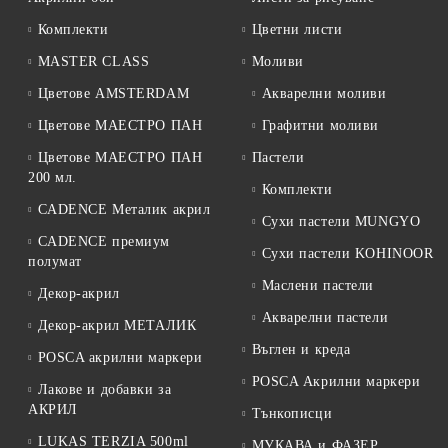
Комплекти
Цветни листи
MASTER CLASS
Моливи
Цветове AMSTERDAM
Акварелни моливи
Цветове МАЕСТРО ПАН
Графитни моливи
Цветове МАЕСТРО ПАН
Пастели
200 мл.
Комплекти
CADENCE Металик акрил
Сухи пастели MUNGYO
CADENCE премиум
Сухи пастели KOHINOOR
полумат
Маслени пастели
Декор-акрил
Акварелни пастели
Декор-акрил МЕТАЛИК
Въглен и креда
POSCA акрилни маркери
POSCA Акрилни маркери
Лакове и добавки за
АКРИЛ
Тънкописци
LUKAS TERZIA 500ml
МУКАВА и ФАЗЕР