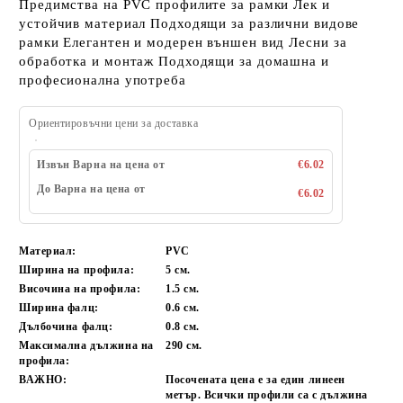
Предимства на PVC профилите за рамки Лек и
устойчив материал Подходящи за различни видове
рамки Елегантен и модерен външен вид Лесни за
обработка и монтаж Подходящи за домашна и
професионална употреба
Ориентировъчни цени за доставка
Извън Варна на цена от
€6.02
До Варна на цена от
€6.02
Материал:
PVC
Ширина на профила:
5 см.
Височина на профила:
1.5 см.
Ширина фалц:
0.6 см.
Дълбочина фалц:
0.8 см.
Максимална дължина на
290 см.
профила:
ВАЖНО:
Посочената цена е за един линеен
метър. Всички профили са с дължина