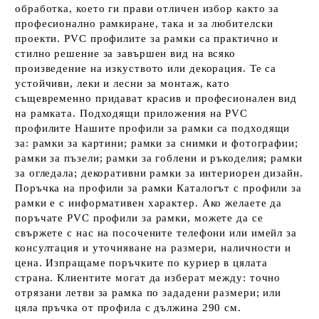
обработка, което ги прави отличен избор както за
професионално рамкиране, така и за любителски
проекти. PVC профилите за рамки са практично и
стилно решение за завършен вид на всяко
произведение на изкуството или декорация. Те са
устойчиви, леки и лесни за монтаж, като
същевременно придават красив и професионален вид
на рамката. Подходящи приложения на PVC
профилите Нашите профили за рамки са подходящи
за: рамки за картини; рамки за снимки и фотографии;
рамки за пъзели; рамки за гоблени и ръкоделия; рамки
за огледала; декоративни рамки за интериорен дизайн.
Поръчка на профили за рамки Каталогът с профили за
рамки е с информативен характер. Ако желаете да
поръчате PVC профили за рамки, можете да се
свържете с нас на посочените телефони или имейл за
консултация и уточняване на размери, наличности и
цена. Изпращаме поръчките по куриер в цялата
страна. Клиентите могат да изберат между: точно
отрязани летви за рамка по зададени размери; или
цяла пръчка от профила с дължина 290 см.