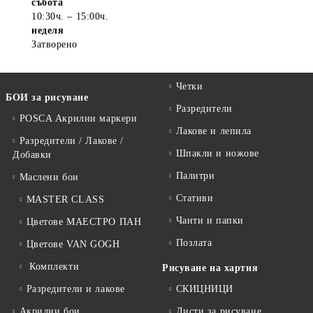
събота
10:30ч. – 15:00ч.
неделя
Затворено
Четки
БОИ за рисуване
Разредители
POSCA Акрилни маркери
Лакове и лепила
Разредители / Лакове /
Шпакли и ножове
Добавки
Палитри
Маслени бои
Стативи
MASTER CLASS
Чанти и папки
Цветове МАЕСТРО ПАН
Позлата
Цветове VAN GOGH
Комплекти
Рисуване на хартия
Разредители и лакове
СКИЦНИЦИ
Акрилни бои
Листи за рисуване