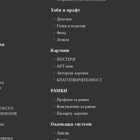
Хоби и крафт
Декупаж
Глина и моделин
Филц
Лепила
ия
Картини
ПОСТЕРИ
АРТ пана
Авторски картини
БЛАГОТВОРИТЕЛНОСТ
ви
и
РАМКИ
Профили за рамки
Консумативи за рамки
 MUNGYO
Паспарту картони
KOHINOOR
Окачващи системи
ли
Лайсни
аркери
Корди