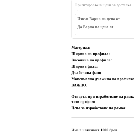
Ориентировъчни цени за доставка
Извън Варна на цена от
До Варна на цена от
Материал:
Ширина на профила:
Височина на профила:
Ширина фалц:
Дълбочина фалц:
Максимална дължина на профила
ВАЖНО:
Отпадък при изработване на рамк
този профил:
Цена за изработване на рамка:
Има в наличност
1000
броя