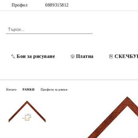
Профил
0889315812
Бои за рисуване
Платна
СКЕЧБУ
Начало
РАМКИ
Профили за рамки