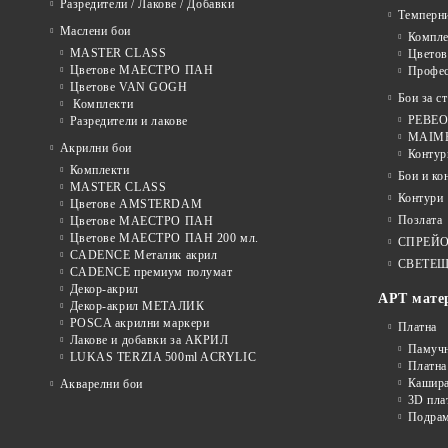
Разредители / Лакове / Добавки
Темперн
Маслени бои
Компле
MASTER CLASS
Цвето
Цветове МАЕСТРО ПАН
Профе
Цветове VAN GOGH
Бои за с
Комплекти
PEBEO 
Разредители и лакове
MAIMER
Акрилни бои
Контур
Комплекти
Бои и ко
MASTER CLASS
Контури
Цветове AMSTERDAM
Позлата
Цветове МАЕСТРО ПАН
Цветове МАЕСТРО ПАН 200 мл.
СПРЕЙ
CADENCE Металик акрил
СВЕТЕЩ
CADENCE премиум полумат
Декор-акрил
АРТ мате
Декор-акрил МЕТАЛИК
POSCA акрилни маркери
Платна
Лакове и добавки за АКРИЛ
Памуч
LUKAS TERZIA 500ml ACRYLIC
Платна
Кашира
Акварелни бои
3D пла
Подра