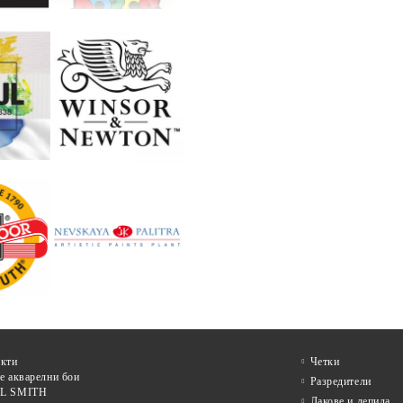
кти
Четки
е акварелни бои
Разредители
L SMITH
Лакове и лепила