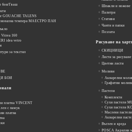
и бои/Гваш
Шпакли и ножове
кти
Палитри
ве GOUACHE TALENS
Стативи
сионална темпера МАЕСТРО ПАН
Чанти и папки
тъкло
Позлата
Vitrea 160
I idea vetro
Рисуване на харт
и
СКИЦНИЦИ
нтури за текстил
Листи за рисуване
Цветни листи
ОВЕ
Моливи
И БОИ
Акварелни моли
Графитни молив
риали
Пастели
Комплекти
Сухи пастели
ни платна VINCENT
Сухи пастели 
 лен с памук
Маслени пастели
ни платна
Акварелни пасте
тна
мки
Въглен и креда
POSCA Акрилни м