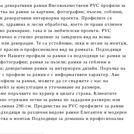
на декоративни рамки Висококачествени PVC профили за
тка на рамки за картини, фотографии, пъзели, гоблени,
ни декоративни интериорни проекти. Профилите се
н, здравина и лесна обработка, което ги прави отличен
но рамкиране, така и за любителски проекти. PVC
тично и стилно решение за завършен вид на всяко
 или декорация. Те са устойчиви, леки и лесни за монтаж,
т красив и професионален вид на рамката. Подходящи
те Нашите профили за рамки са подходящи за: рамки за
 фотографии; рамки за пъзели; рамки за гоблени и
ла; декоративни рамки за интериорен дизайн. Поръчка на
 с профили за рамки е с информативен характер. Ако
офили за рамки, можете да се свържете с нас на
ейл за консултация и уточняване на размери,
ме поръчките по куриер в цялата страна. Клиентите
чно отрязани летви за рамка по зададени размери; или
дължина 290 см. Предимства на PVC профилите за рамки
одходящи за различни видове рамки Елегантен и модерен
отка и монтаж Подходящи за домашна и професионална