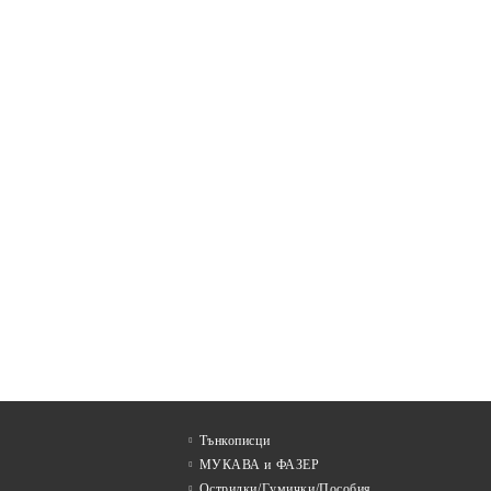
Тънкописци
МУКАВА и ФАЗЕР
Острилки/Гумички/Пособия