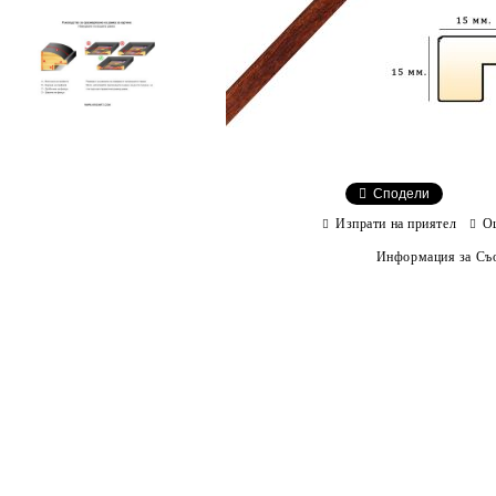
Сподели
Изпрати на приятел
О
Информация за Съо