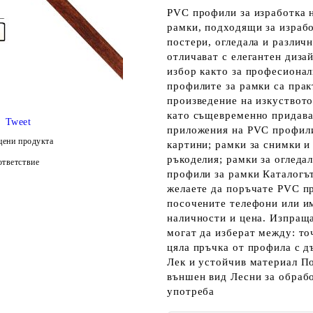
PVC профили за изработка 
рамки, подходящи за израбо
постери, огледала и различ
отличават с елегантен дизай
избор както за професионал
профилите за рамки са прак
произведение на изкуството
като същевременно придава
Tweet
приложения на PVC профили
цени продукта
картини; рамки за снимки и
ръкоделия; рамки за огледа
тветствие
профили за рамки Каталогът
желаете да поръчате PVC пр
посочените телефони или им
наличности и цена. Изпраща
могат да изберат между: то
цяла пръчка от профила с 
Лек и устойчив материал П
външен вид Лесни за обраб
употреба