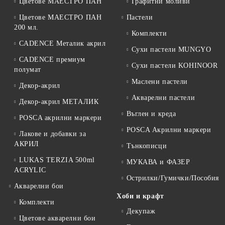
Цветове МАЕСТРО ПАН
Графитни моливи
Цветове МАЕСТРО ПАН
Пастели
200 мл.
Комплекти
CADENCE Металик акрил
Сухи пастели MUNGYO
CADENCE премиум
Сухи пастели KOHINOOR
полумат
Маслени пастели
Декор-акрил
Акварелни пастели
Декор-акрил МЕТАЛИК
Въглен и креда
POSCA акрилни маркери
POSCA Акрилни маркери
Лакове и добавки за
АКРИЛ
Тънкописци
LUKAS TERZIA 500ml
МУКАВА и ФАЗЕР
ACRYLIC
Острилки/Гумички/Пособия
Акварелни бои
Хоби и крафт
Комплекти
Декупаж
Цветове акварелни бои