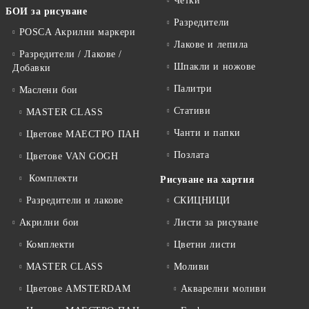
Четки
БОИ за рисуване
Разредители
POSCA Акрилни маркери
Лакове и лепила
Разредители / Лакове /
Шпакли и ножове
Добавки
Палитри
Маслени бои
Стативи
MASTER CLASS
Чанти и папки
Цветове МАЕСТРО ПАН
Позлата
Цветове VAN GOGH
Комплекти
Рисуване на хартия
Разредители и лакове
СКИЦНИЦИ
Акрилни бои
Листи за рисуване
Комплекти
Цветни листи
MASTER CLASS
Моливи
Цветове AMSTERDAM
Акварелни моливи