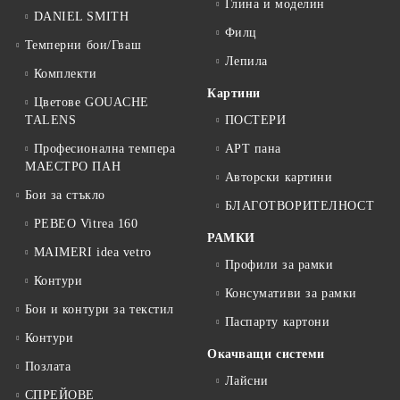
Глина и моделин
DANIEL SMITH
Филц
Темперни бои/Гваш
Лепила
Комплекти
Картини
Цветове GOUACHE
TALENS
ПОСТЕРИ
Професионална темпера
АРТ пана
МАЕСТРО ПАН
Авторски картини
Бои за стъкло
БЛАГОТВОРИТЕЛНОСТ
PEBEO Vitrea 160
РАМКИ
MAIMERI idea vetro
Профили за рамки
Контури
Консумативи за рамки
Бои и контури за текстил
Паспарту картони
Контури
Окачващи системи
Позлата
Лайсни
СПРЕЙОВЕ