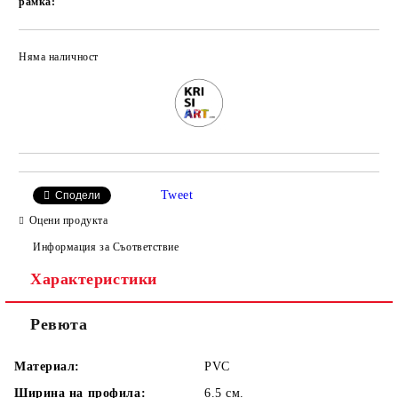
рамка:
Няма наличност
Добави в желани
Tweet
Сподели
Оцени продукта
Информация за Съответствие
Характеристики
Ревюта
Материал:
PVC
Ширина на профила:
6.5 см.