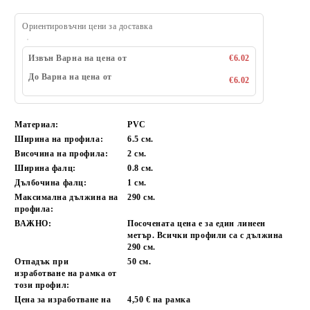
Ориентировъчни цени за доставка
Извън Варна на цена от
€6.02
До Варна на цена от
€6.02
Материал:
PVC
Ширина на профила:
6.5 см.
Височина на профила:
2 см.
Ширина фалц:
0.8 см.
Дълбочина фалц:
1 см.
Максимална дължина на
290 см.
профила:
ВАЖНО:
Посочената цена е за един линеен
метър. Всички профили са с дължина
290 см.
Отпадък при
50 см.
изработване на рамка от
този профил:
Цена за изработване на
4,50 € на рамка