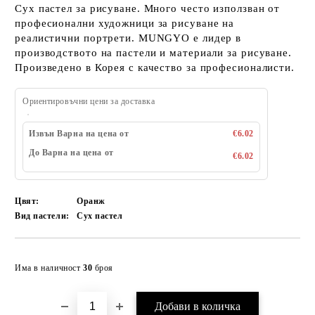
Сух пастел за рисуване. Много често използван от
професионални художници за рисуване на
реалистични портрети. MUNGYO е лидер в
производството на пастели и материали за рисуване.
Произведено в Корея с качество за професионалисти.
Ориентировъчни цени за доставка
Извън Варна на цена от
€6.02
До Варна на цена от
€6.02
Цвят:
Оранж
Вид пастели:
Сух пастел
Добави в желани
Има в наличност
30
броя