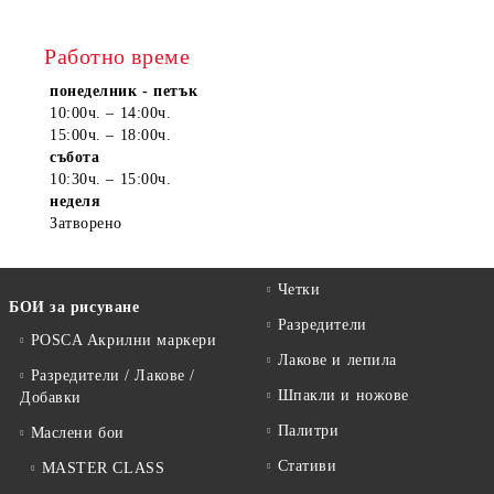
Работно време
понеделник - петък
10:00ч. – 14:00ч.
15:00ч. – 18:00ч.
събота
10:30ч. – 15:00ч.
неделя
Затворено
Четки
БОИ за рисуване
Разредители
POSCA Акрилни маркери
Лакове и лепила
Разредители / Лакове /
Шпакли и ножове
Добавки
Палитри
Маслени бои
Стативи
MASTER CLASS