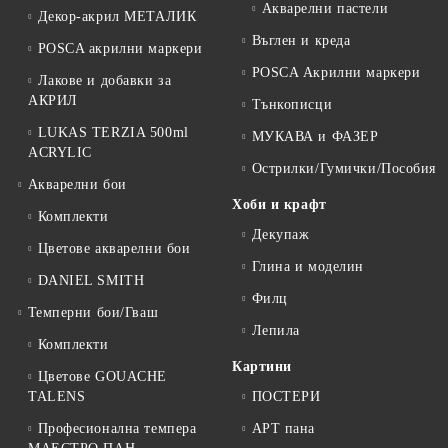
Акварелни пастели
Декор-акрил МЕТАЛИК
Въглен и креда
POSCA акрилни маркери
POSCA Акрилни маркери
Лакове и добавки за
АКРИЛ
Тънкописци
LUKAS TERZIA 500ml
МУКАВА и ФАЗЕР
ACRYLIC
Острилки/Гумички/Пособия
Акварелни бои
Хоби и крафт
Комплекти
Декупаж
Цветове акварелни бои
Глина и моделин
DANIEL SMITH
Филц
Темперни бои/Гваш
Лепила
Комплекти
Картини
Цветове GOUACHE
TALENS
ПОСТЕРИ
Професионална темпера
АРТ пана