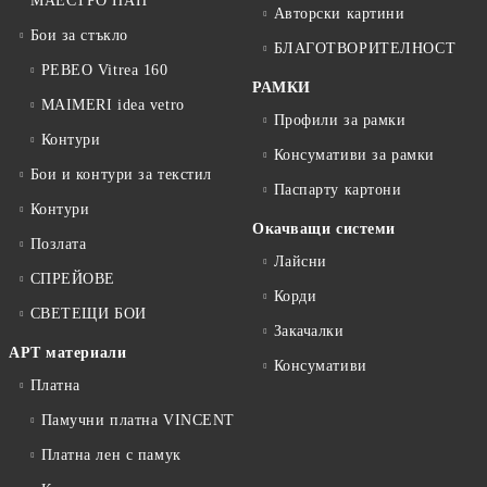
МАЕСТРО ПАН
Авторски картини
Бои за стъкло
БЛАГОТВОРИТЕЛНОСТ
PEBEO Vitrea 160
РАМКИ
MAIMERI idea vetro
Профили за рамки
Контури
Консумативи за рамки
Бои и контури за текстил
Паспарту картони
Контури
Окачващи системи
Позлата
Лайсни
СПРЕЙОВЕ
Корди
СВЕТЕЩИ БОИ
Закачалки
АРТ материали
Консумативи
Платна
Памучни платна VINCENT
Платна лен с памук