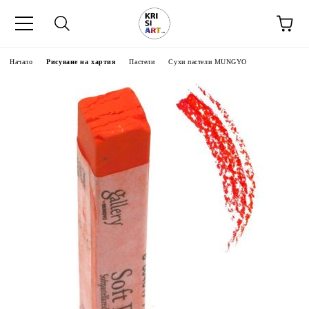
Начало
Рисуване на хартия
Пастели
Сухи пастели MUNGYO