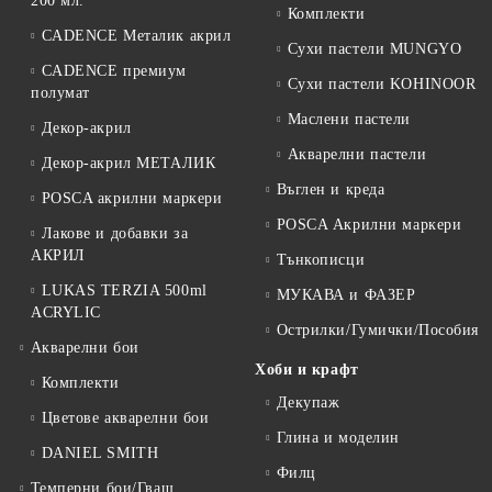
200 мл.
Комплекти
CADENCE Металик акрил
Сухи пастели MUNGYO
CADENCE премиум
Сухи пастели KOHINOOR
полумат
Маслени пастели
Декор-акрил
Акварелни пастели
Декор-акрил МЕТАЛИК
Въглен и креда
POSCA акрилни маркери
POSCA Акрилни маркери
Лакове и добавки за
АКРИЛ
Тънкописци
LUKAS TERZIA 500ml
МУКАВА и ФАЗЕР
ACRYLIC
Острилки/Гумички/Пособия
Акварелни бои
Хоби и крафт
Комплекти
Декупаж
Цветове акварелни бои
Глина и моделин
DANIEL SMITH
Филц
Темперни бои/Гваш