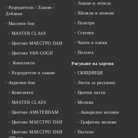
Лакове и лепила
Разредители / Лакове /
Шпакли и ножове
Добавки
Палитри
Маслени бои
Стативи
MASTER CLASS
Чанти и папки
Цветове МАЕСТРО ПАН
Позлата
Цветове VAN GOGH
Комплекти
Рисуване на хартия
Разредители и лакове
СКИЦНИЦИ
Акрилни бои
Листи за рисуване
Комплекти
Цветни листи
MASTER CLASS
Моливи
Цветове AMSTERDAM
Акварелни моливи
Цветове МАЕСТРО ПАН
Графитни моливи
Цветове МАЕСТРО ПАН
Пастели