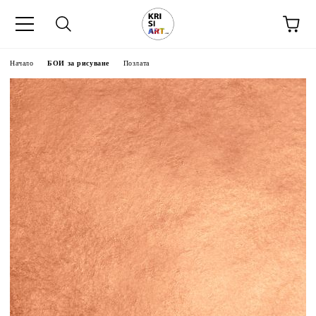
Начало
БОИ за рисуване
Позлата