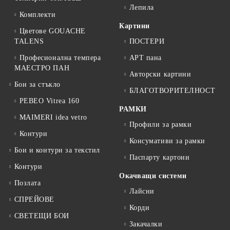
Лепила
Комплекти
Картини
Цветове GOUACHE
TALENS
ПОСТЕРИ
Професионална темпера
АРТ пана
МАЕСТРО ПАН
Авторски картини
Бои за стъкло
БЛАГОТВОРИТЕЛНОСТ
PEBEO Vitrea 160
РАМКИ
MAIMERI idea vetro
Профили за рамки
Контури
Консумативи за рамки
Бои и контури за текстил
Паспарту картони
Контури
Окачващи системи
Позлата
Лайсни
СПРЕЙОВЕ
Корди
СВЕТЕЩИ БОИ
Закачалки