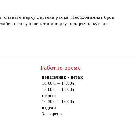
а, опънато върху дървена рамка; Необходимият брой
нглийски език, отпечатани върху подаръчна кутия с
Работно време
понеделник - петък
10:00ч. – 14:00ч.
15:00ч. – 18:00ч.
събота
10:30ч. – 15:00ч.
неделя
Затворено