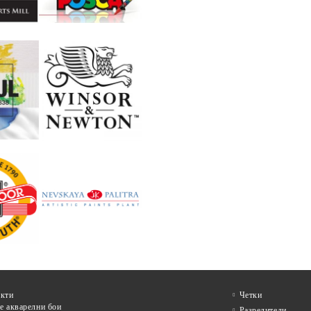
кти
Четки
е акварелни бои
Разредители