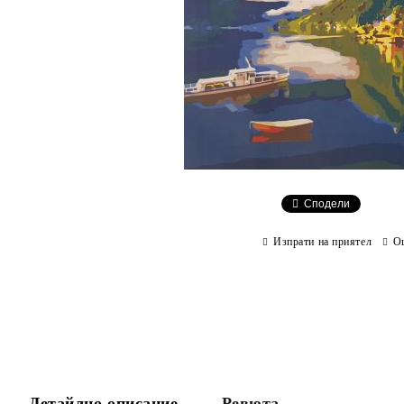
Сподели
Изпрати на приятел
О
Детайлно описание
Ревюта