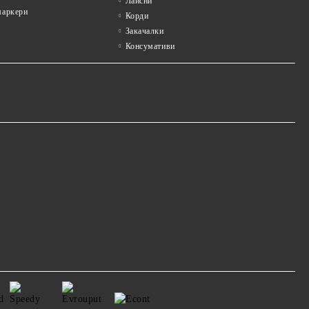
Лайсни
аркери
Корди
Закачалки
Консумативи