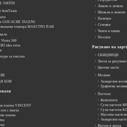
L SMITH
Лакове и лепила
и бои/Гваш
Шпакли и ножове
кти
Палитри
ве GOUACHE TALENS
Стативи
сионална темпера МАЕСТРО ПАН
Чанти и папки
тъкло
Позлата
Vitrea 160
I idea vetro
Рисуване на харт
и
СКИЦНИЦИ
нтури за текстил
Листи за рисуване
Цветни листи
ОВЕ
Моливи
И БОИ
Акварелни моли
Графитни молив
риали
Пастели
Комплекти
Сухи пастели
ни платна VINCENT
Сухи пастели 
 лен с памук
Маслени пастели
ни платна
Акварелни пасте
тна
мки
Въглен и креда