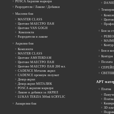
POSCA Акрилни маркери
DANIE
Разредители / Лакове / Добавки
Темперн
Маслени бои
Компле
MASTER CLASS
Цвето
Цветове МАЕСТРО ПАН
Профе
Цветове VAN GOGH
Бои за с
Комплекти
PEBEO 
Разредители и лакове
MAIMER
Акрилни бои
Контур
Комплекти
Бои и ко
MASTER CLASS
Контури
Цветове AMSTERDAM
Позлата
Цветове МАЕСТРО ПАН
Цветове МАЕСТРО ПАН 200 мл.
СПРЕЙ
CADENCE Металик акрил
СВЕТЕЩ
CADENCE премиум полумат
Декор-акрил
АРТ мате
Декор-акрил МЕТАЛИК
POSCA акрилни маркери
Платна
Лакове и добавки за АКРИЛ
Памуч
LUKAS TERZIA 500ml ACRYLIC
Платна
Кашира
Акварелни бои
3D пла
Подра