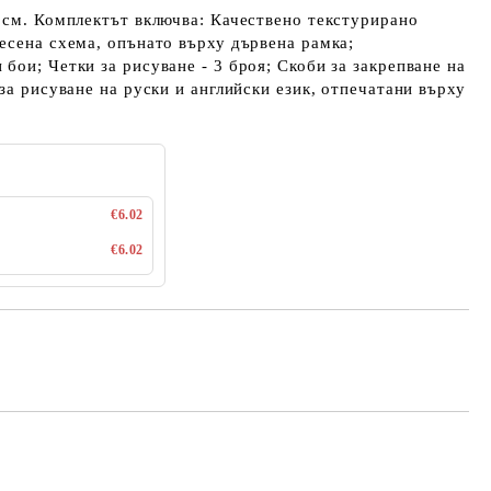
 см. Комплектът включва: Качествено текстурирано
есена схема, опънато върху дървена рамка;
бои; Четки за рисуване - 3 броя; Скоби за закрепване на
за рисуване на руски и английски език, отпечатани върху
€6.02
€6.02
Добави в желани