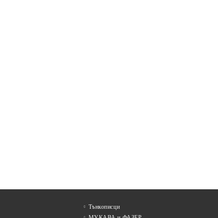
Тънкописци
МУКАВА и ФАЗЕР