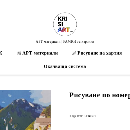
АРТ материали | РАМКИ за картини
К
АРТ материали
Рисуване на хартия
Окачваща система
Рисуване по номе
Код:
0401BFB0770