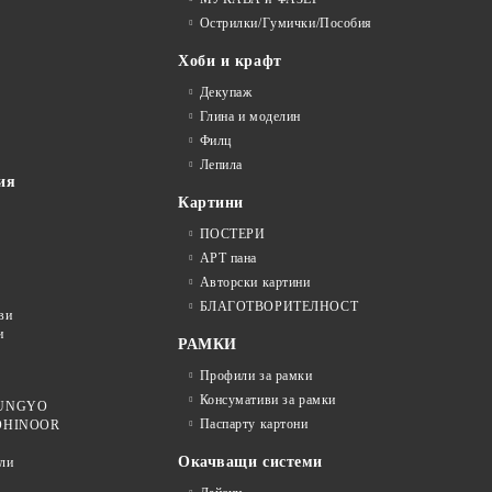
Острилки/Гумички/Пособия
Хоби и крафт
Декупаж
Глина и моделин
Филц
Лепила
ия
Картини
ПОСТЕРИ
АРТ пана
Авторски картини
БЛАГОТВОРИТЕЛНОСТ
ви
и
РАМКИ
Профили за рамки
Консумативи за рамки
 MUNGYO
Паспарту картони
KOHINOOR
Окачващи системи
ли