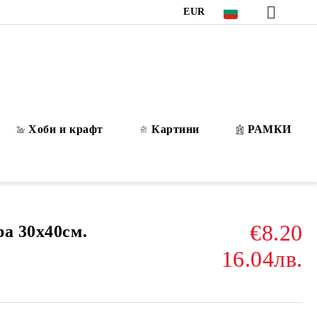
EUR
Хоби и крафт
Картини
РАМКИ
€8.20
ра 30х40см.
16.04лв.