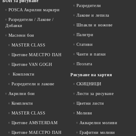
БОИ за рисуване
Разредители
POSCA Акрилни маркери
Лакове и лепила
Разредители / Лакове /
Шпакли и ножове
Добавки
Палитри
Маслени бои
Стативи
MASTER CLASS
Чанти и папки
Цветове МАЕСТРО ПАН
Позлата
Цветове VAN GOGH
Комплекти
Рисуване на хартия
Разредители и лакове
СКИЦНИЦИ
Акрилни бои
Листи за рисуване
Комплекти
Цветни листи
MASTER CLASS
Моливи
Цветове AMSTERDAM
Акварелни моливи
Цветове МАЕСТРО ПАН
Графитни моливи