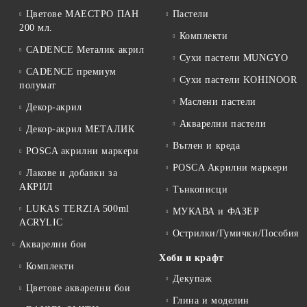
Цветове МАЕСТРО ПАН
Пастели
200 мл.
Комплекти
CADENCE Металик акрил
Сухи пастели MUNGYO
CADENCE премиум
Сухи пастели KOHINOOR
полумат
Маслени пастели
Декор-акрил
Акварелни пастели
Декор-акрил МЕТАЛИК
Въглен и креда
POSCA акрилни маркери
POSCA Акрилни маркери
Лакове и добавки за
АКРИЛ
Тънкописци
LUKAS TERZIA 500ml
МУКАВА и ФАЗЕР
ACRYLIC
Острилки/Гумички/Пособия
Акварелни бои
Хоби и крафт
Комплекти
Декупаж
Цветове акварелни бои
Глина и моделин