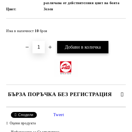
различава от действителния цвят на боята
Цвят:
Зелен
Добави в желани
Има в наличност
10
броя
БЪРЗА ПОРЪЧКА БЕЗ РЕГИСТРАЦИЯ
САМО ПОПЪЛНЕТЕ 4 ПОЛЕТА
Tweet
Сподели
Оцени продукта
Информация за Съответствие