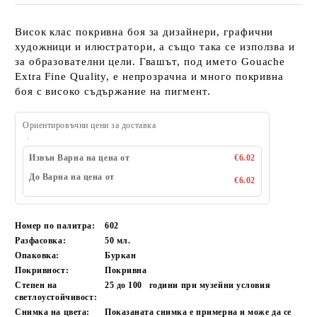
Висок клас покривна боя за дизайнери, графични
художници и илюстратори, а също така се използва и
за образователни цели. Гвашът, под името Gouache
Extra Fine Quality, е непрозрачна и много покривна
боя с високо съдържание на пигмент.
Ориентировъчни цени за доставка
Извън Варна на цена от
€6.02
До Варна на цена от
€6.02
Номер по палитра:
602
Разфасовка:
50 мл.
Опаковка:
Буркан
Покривност:
Покривна
Степен на
25 до 100
години при музейни условия
светлоустойчивост:
Снимка на цвета:
Показаната снимка е примерна и може да се