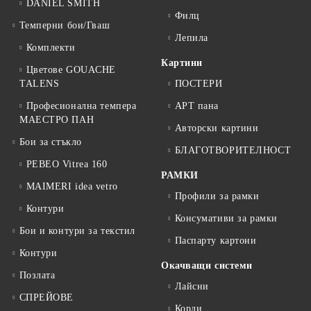
DANIEL SMITH
Филц
Темперни бои/Гваш
Лепила
Комплекти
Картини
Цветове GOUACHE
TALENS
ПОСТЕРИ
Професионална темпера
АРТ пана
МАЕСТРО ПАН
Авторски картини
Бои за стъкло
БЛАГОТВОРИТЕЛНОСТ
PEBEO Vitrea 160
РАМКИ
MAIMERI idea vetro
Профили за рамки
Контури
Консумативи за рамки
Бои и контури за текстил
Паспарту картони
Контури
Окачващи системи
Позлата
Лайсни
СПРЕЙОВЕ
Корди