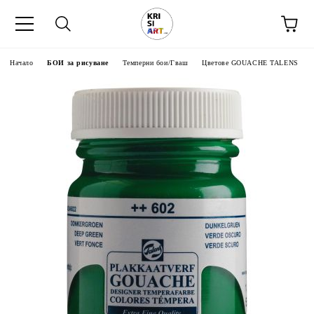
Начало
БОИ за рисуване
Темперни бои/Гваш
Цветове GOUACHE TALENS