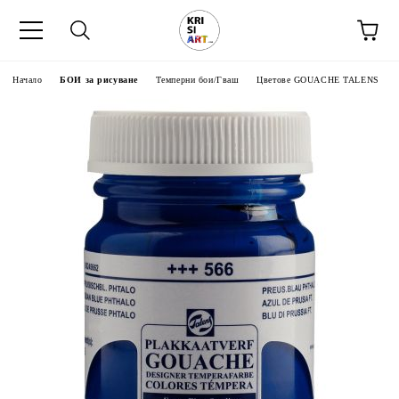
Начало
БОИ за рисуване
Темперни бои/Гваш
Цветове GOUACHE TALENS