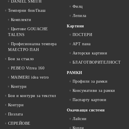
DANIEL SMITH
Филц
Темперни бои/Гваш
Лепила
Комплекти
Картини
Цветове GOUACHE
TALENS
ПОСТЕРИ
Професионална темпера
АРТ пана
МАЕСТРО ПАН
Авторски картини
Бои за стъкло
БЛАГОТВОРИТЕЛНОСТ
PEBEO Vitrea 160
РАМКИ
MAIMERI idea vetro
Профили за рамки
Контури
Консумативи за рамки
Бои и контури за текстил
Паспарту картони
Контури
Окачващи системи
Позлата
Лайсни
СПРЕЙОВЕ
Корди