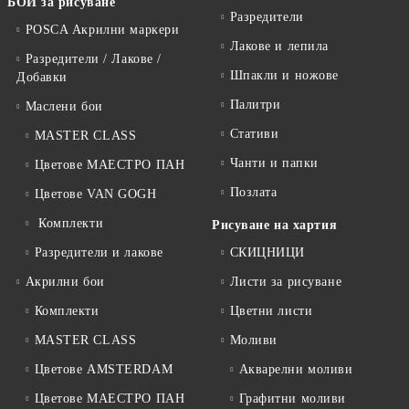
БОИ за рисуване
Разредители
POSCA Акрилни маркери
Лакове и лепила
Разредители / Лакове /
Шпакли и ножове
Добавки
Палитри
Маслени бои
Стативи
MASTER CLASS
Чанти и папки
Цветове МАЕСТРО ПАН
Позлата
Цветове VAN GOGH
Комплекти
Рисуване на хартия
Разредители и лакове
СКИЦНИЦИ
Акрилни бои
Листи за рисуване
Комплекти
Цветни листи
MASTER CLASS
Моливи
Цветове AMSTERDAM
Акварелни моливи
Цветове МАЕСТРО ПАН
Графитни моливи