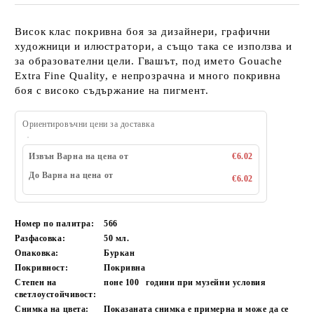
Висок клас покривна боя за дизайнери, графични
художници и илюстратори, а също така се използва и
за образователни цели. Гвашът, под името Gouache
Extra Fine Quality, е непрозрачна и много покривна
боя с високо съдържание на пигмент.
Ориентировъчни цени за доставка
Извън Варна на цена от
€6.02
До Варна на цена от
€6.02
Номер по палитра:
566
Разфасовка:
50 мл.
Опаковка:
Буркан
Покривност:
Покривна
Степен на
поне 100
години при музейни условия
светлоустойчивост:
Снимка на цвета:
Показаната снимка е примерна и може да се