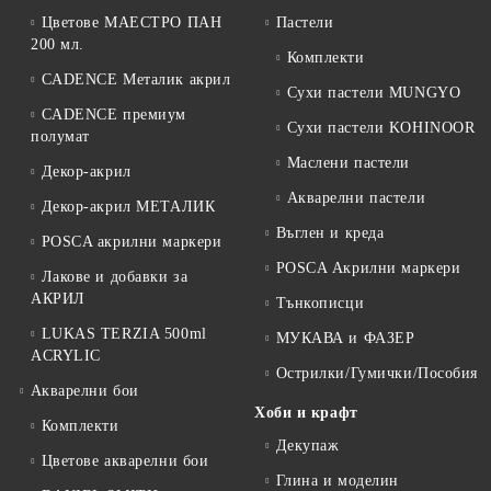
Цветове МАЕСТРО ПАН
Пастели
200 мл.
Комплекти
CADENCE Металик акрил
Сухи пастели MUNGYO
CADENCE премиум
Сухи пастели KOHINOOR
полумат
Маслени пастели
Декор-акрил
Акварелни пастели
Декор-акрил МЕТАЛИК
Въглен и креда
POSCA акрилни маркери
POSCA Акрилни маркери
Лакове и добавки за
АКРИЛ
Тънкописци
LUKAS TERZIA 500ml
МУКАВА и ФАЗЕР
ACRYLIC
Острилки/Гумички/Пособия
Акварелни бои
Хоби и крафт
Комплекти
Декупаж
Цветове акварелни бои
Глина и моделин