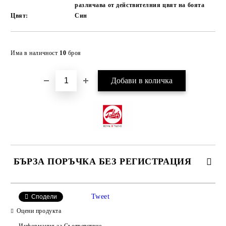
различава от действителния цвят на боята
Цвят:
Син
Добави в желани
Има в наличност
10
броя
БЪРЗА ПОРЪЧКА БЕЗ РЕГИСТРАЦИЯ
САМО ПОПЪЛНЕТЕ 4 ПОЛЕТА
Tweet
Сподели
Оцени продукта
Информация за Съответствие