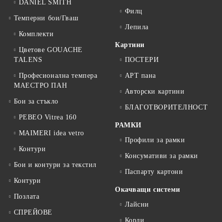
DANIEL SMITH
Филц
Темперни бои/Гваш
Лепила
Комплекти
Картини
Цветове GOUACHE
TALENS
ПОСТЕРИ
Професионална темпера
АРТ пана
МАЕСТРО ПАН
Авторски картини
Бои за стъкло
БЛАГОТВОРИТЕЛНОСТ
PEBEO Vitrea 160
РАМКИ
MAIMERI idea vetro
Профили за рамки
Контури
Консумативи за рамки
Бои и контури за текстил
Паспарту картони
Контури
Окачващи системи
Позлата
Лайсни
СПРЕЙОВЕ
Корди