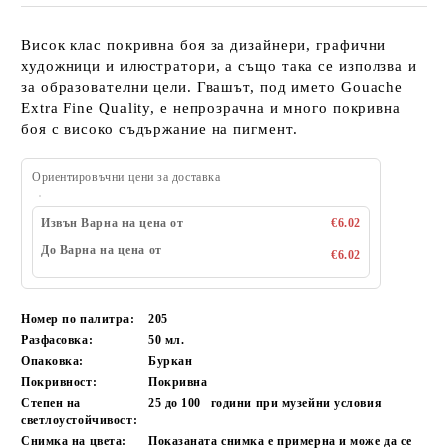
Висок клас покривна боя за дизайнери, графични
художници и илюстратори, а също така се използва и
за образователни цели. Гвашът, под името Gouache
Extra Fine Quality, е непрозрачна и много покривна
боя с високо съдържание на пигмент.
Ориентировъчни цени за доставка
Извън Варна на цена от
€6.02
До Варна на цена от
€6.02
Номер по палитра:
205
Разфасовка:
50 мл.
Опаковка:
Буркан
Покривност:
Покривна
Степен на
25 до 100
години при музейни условия
светлоустойчивост:
Снимка на цвета:
Показаната снимка е примерна и може да се