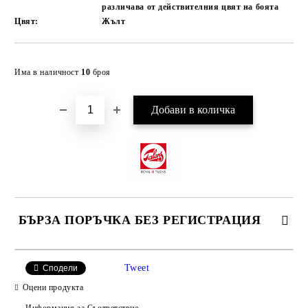
различава от действителния цвят на боята
Цвят:
Жълт
Добави в желани
Има в наличност
10
броя
БЪРЗА ПОРЪЧКА БЕЗ РЕГИСТРАЦИЯ
САМО ПОПЪЛНЕТЕ 4 ПОЛЕТА
Tweet
Сподели
Оцени продукта
Информация за Съответствие