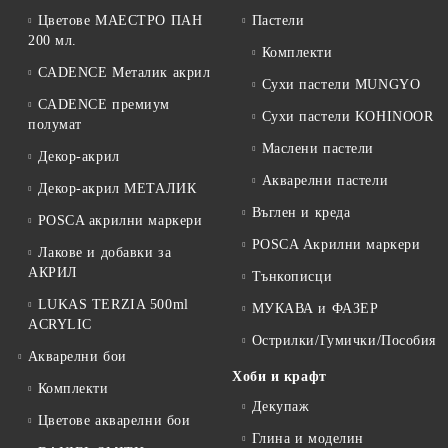
Цветове МАЕСТРО ПАН
Пастели
200 мл.
Комплекти
CADENCE Металик акрил
Сухи пастели MUNGYO
CADENCE премиум
Сухи пастели KOHINOOR
полумат
Маслени пастели
Декор-акрил
Акварелни пастели
Декор-акрил МЕТАЛИК
Въглен и креда
POSCA акрилни маркери
POSCA Акрилни маркери
Лакове и добавки за
АКРИЛ
Тънкописци
LUKAS TERZIA 500ml
МУКАВА и ФАЗЕР
ACRYLIC
Острилки/Гумички/Пособия
Акварелни бои
Хоби и крафт
Комплекти
Декупаж
Цветове акварелни бои
Глина и моделин