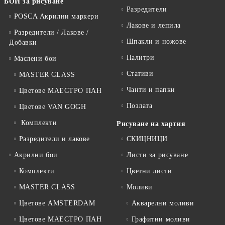
БОИ за рисуване
Разредители
POSCA Акрилни маркери
Лакове и лепила
Разредители / Лакове /
Шпакли и ножове
Добавки
Палитри
Маслени бои
Стативи
MASTER CLASS
Чанти и папки
Цветове МАЕСТРО ПАН
Позлата
Цветове VAN GOGH
Комплекти
Рисуване на хартия
Разредители и лакове
СКИЦНИЦИ
Акрилни бои
Листи за рисуване
Комплекти
Цветни листи
MASTER CLASS
Моливи
Цветове AMSTERDAM
Акварелни моливи
Цветове МАЕСТРО ПАН
Графитни моливи