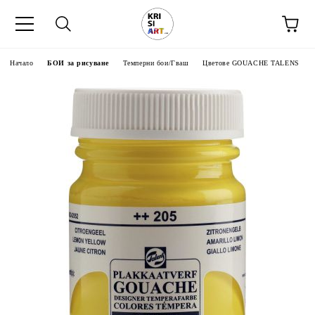
Начало
БОИ за рисуване
Темперни бои/Гваш
Цветове GOUACHE TALENS